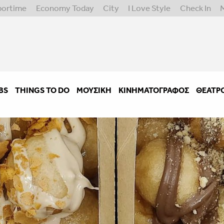
portime
Economy Today
City
I Love Style
Check In
BS
THINGS TO DO
ΜΟΥΣΙΚΉ
ΚΙΝΗΜΑΤΟΓΡΆΦΟΣ
ΘΈΑΤΡ