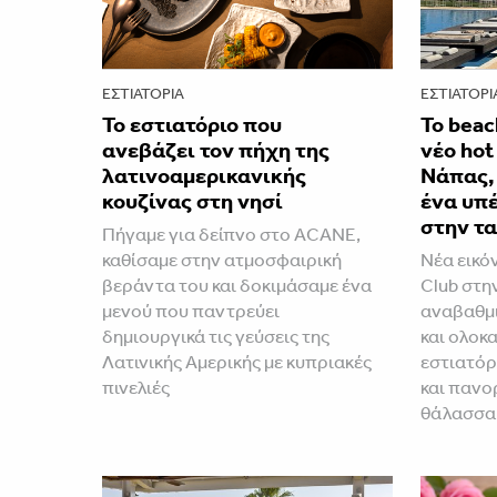
ΕΣΤΙΑΤΌΡΙΑ
ΕΣΤΙΑΤΌΡΙ
Το εστιατόριο που
Το beac
ανεβάζει τον πήχη της
νέο hot
λατινοαμερικανικής
Νάπας,
κουζίνας στη νησί
ένα υπέ
στην τ
Πήγαμε για δείπνο στο ACANE,
καθίσαμε στην ατμοσφαιρική
Νέα εικό
βεράντα του και δοκιμάσαμε ένα
Club στη
μενού που παντρεύει
αναβαθμ
δημιουργικά τις γεύσεις της
και ολοκ
Λατινικής Αμερικής με κυπριακές
εστιατόρ
πινελιές
και πανο
θάλασσα