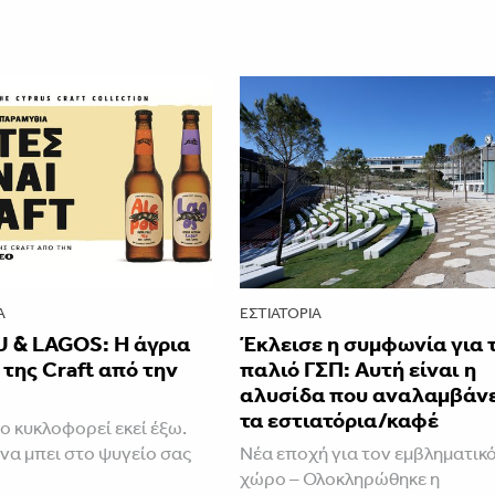
Α
ΕΣΤΙΑΤΌΡΙΑ
 & LAGOS: Η άγρια
Έκλεισε η συμφωνία για 
της Craft από την
παλιό ΓΣΠ: Αυτή είναι η
αλυσίδα που αναλαμβάν
τα εστιατόρια/καφέ
ο κυκλοφορεί εκεί έξω.
 να μπει στο ψυγείο σας
Νέα εποχή για τον εμβληματικ
χώρο – Ολοκληρώθηκε η