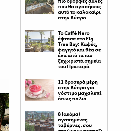
πιο όμορφες αυλές
που θα αγαπήσεις
αυτό το καλοκαίρι
στην Κύπρο
Το Caffè Nero
έφτασε στο Fig
Tree Bay: Καφές,
φαγητό και θέα σε
ένα από τα πιο
ξεχωριστά σημεία
του Πρωταρά
11 δροσερά μέρη
στην Κύπρο για
νόστιμο μαχαλεπί
όπως παλιά
8 (ακόμα)
αγαπημένες
ταβέρνες, σου
στρώνουν τραπέζι