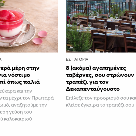
Α
ΕΣΤΙΑΤΌΡΙΑ
σερά μέρη στην
8 (ακόμα) αγαπημένες
ια νόστιμο
ταβέρνες, σου στρώνουν
πί όπως παλιά
τραπέζι για τον
Δεκαπενταύγουστο
εύκαρα και την
ντα μέχρι τον Πρωταρά
Επίλεξε τον προορισμό σου κα
Πωμό, αναζητούμε την
κλείσε έγκαιρα το τραπέζι σου
ερή γεύση του
ύ καλοκαιριού