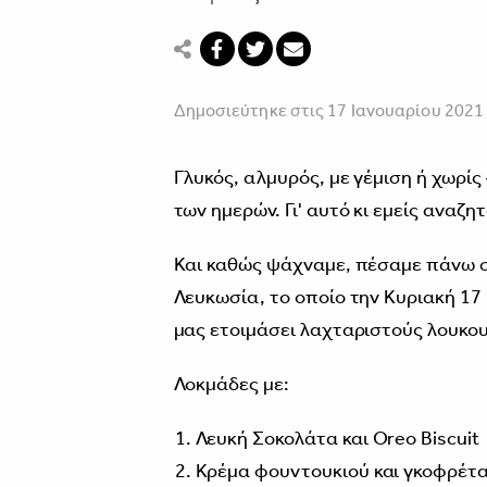
Δημοσιεύτηκε στις 17 Ιανουαρίου 2021
Γλυκός, αλμυρός, με γέμιση ή χωρί
των ημερών. Γι' αυτό κι εμείς αναζη
Και καθώς ψάχναμε, πέσαμε πάνω σ
Λευκωσία, το οποίο την Κυριακή 17 
μας ετοιμάσει λαχταριστούς λουκου
Λοκμάδες με:
Λευκή Σοκολάτα και Oreo Biscuit
Κρέμα φουντουκιού και γκοφρέτ