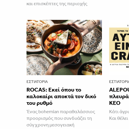
και επισκέπτες της περιοχής
ΕΣΤΙΑΤΌΡΙΑ
ΕΣΤΙΑΤΌΡΙ
ROCAS: Εκεί όπου το
ALEPOU
καλοκαίρι αποκτά τον δικό
πλευρά 
του ρυθμό
ΚΕΟ
Ένας bohemian παραθαλάσσιος
Κάτι άγρι
προορισμός που συνδυάζει τη
Και θέλει
σύγχρονη μεσογειακή