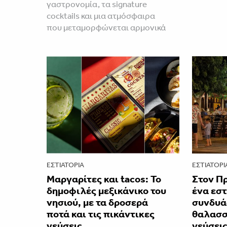
γαστρονομία, τα signature
cocktails και μια ατμόσφαιρα
που μεταμορφώνεται αρμονικά
ΕΣΤΙΑΤΌΡΙΑ
ΕΣΤΙΑΤΌΡΙ
Μαργαρίτες και tacos: Το
Στον Π
δημοφιλές μεξικάνικο του
ένα εστ
νησιού, με τα δροσερά
συνδυά
ποτά και τις πικάντικες
θαλασσι
γεύσεις
γεύσει