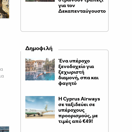
για τον
Δεκαπενταύγουστο
Δημοφιλή
Ένα υπέροχο
ξενοδοχείο για
τα
ξεχωριστή
ια
διαμονή, σπα και
φαγητό
H Cyprus Airways
σε ταξιδεύει σε
υπέροχους
προορισμούς, με
τιμές από €49!