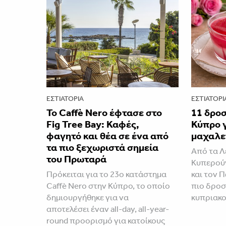
ΕΣΤΙΑΤΌΡΙΑ
ΕΣΤΙΑΤΌΡΙ
Το Caffè Nero έφτασε στο
11 δρο
Fig Tree Bay: Καφές,
Κύπρο γ
φαγητό και θέα σε ένα από
μαχαλε
τα πιο ξεχωριστά σημεία
Από τα Λ
του Πρωταρά
Κυπερού
Πρόκειται για το 23ο κατάστημα
και τον 
Caffè Nero στην Κύπρο, το οποίο
πιο δροσ
δημιουργήθηκε για να
κυπριακο
αποτελέσει έναν all-day, all-year-
round προορισμό για κατοίκους