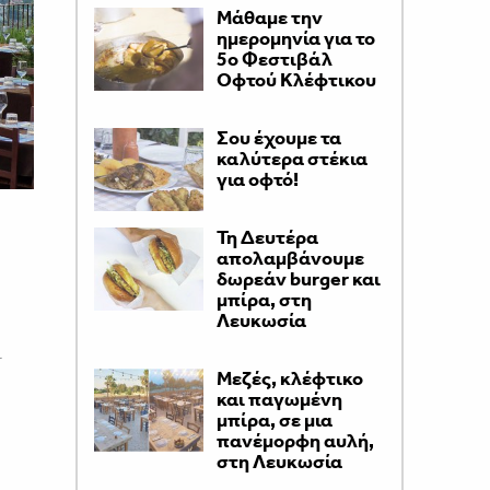
Μάθαμε την
ημερομηνία για το
5ο Φεστιβάλ
Οφτού Κλέφτικου
Σου έχουμε τα
καλύτερα στέκια
για οφτό!
Τη Δευτέρα
απολαμβάνουμε
δωρεάν burger και
μπίρα, στη
Λευκωσία
ι
Μεζές, κλέφτικο
και παγωμένη
μπίρα, σε μια
πανέμορφη αυλή,
στη Λευκωσία