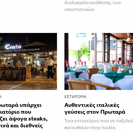
διαδικασία ανάθεσης των
υποστατικών
Α
ΕΣΤΙΑΤΌΡΙΑ
ρωταρά υπάρχει
Αυθεντικές ιταλικές
ιατόριο που
γεύσεις στον Πρωταρά
ζει άψογα steaks,
Ένα εστιατόριο που σε ταξιδεύ
νά και διεθνείς
κατευθείαν στην Ιταλία
ς