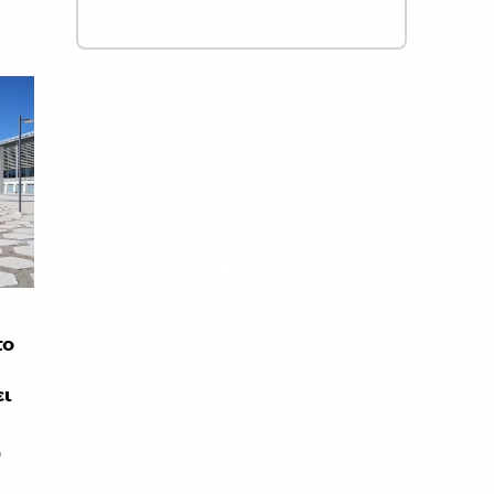
το
ει
ό