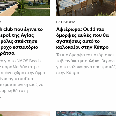
Α
ΕΣΤΙΑΤΌΡΙΑ
h club που έγινε το
Αφιέρωμα: Οι 11 πιο
 spot της Αγίας
όμορφες αυλές που θα
 μόλις απέκτησε
αγαπήσεις αυτό το
ροχο εστιατόριο
καλοκαίρι στην Κύπρο
αράτσα
Τα πιο όμορφα εστιατόρια και
να για το NAOS Beach
ταβερνάκια με αυλή και βεράν
ν παραλία Λάντα, με
για τα καλοκαιρινά σου τραπέζ
ισμένο χώρο στην άμμο
στην Κύπρο
αίνουργιο rooftop
ιο με ιαπωνική κουζίνα
ραμική θέα στη
.