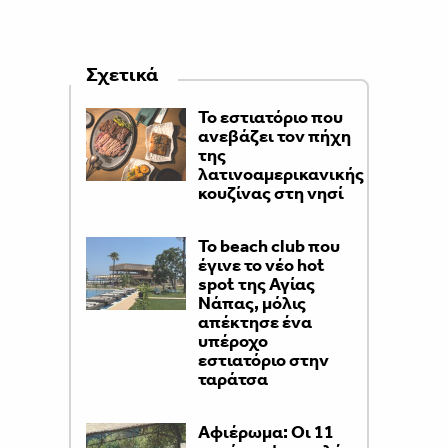
Σχετικά
Το εστιατόριο που
ανεβάζει τον πήχη
της
λατινοαμερικανικής
κουζίνας στη νησί
Το beach club που
έγινε το νέο hot
spot της Αγίας
Νάπας, μόλις
απέκτησε ένα
υπέροχο
εστιατόριο στην
ταράτσα
Αφιέρωμα: Οι 11