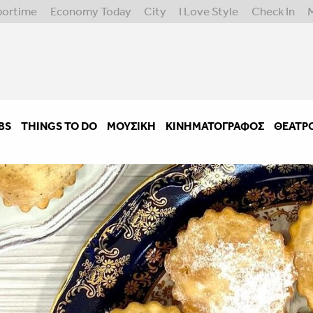
portime
Economy Today
City
I Love Style
Check In
BS
THINGS TO DO
ΜΟΥΣΙΚΉ
ΚΙΝΗΜΑΤΟΓΡΆΦΟΣ
ΘΈΑΤΡ