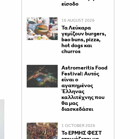
είσοδο
16 AUGUST 2026
Τα Λεύκαρα
γεμίζουν burgers,
bao buns, pizza,
hot dogs και
churros
Astromeritis Food
Festival: Αυτός
είναι ο
αγαπημένος
Έλληνας
καλλιτέχνης που
θα μας
διασκεδάσει
1 OCTOBER 2026
Το ΕΡΜΗΣ ΦΕΣΤ
ετοιμάζεται να