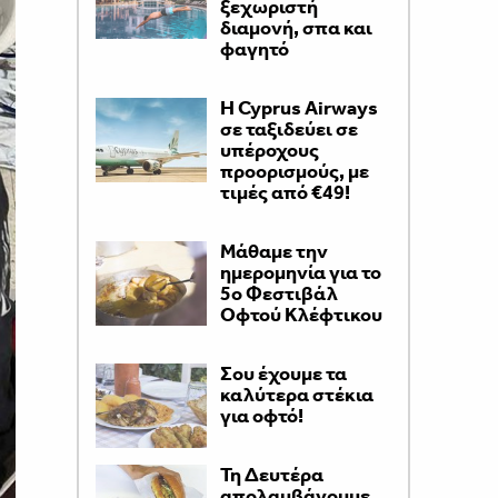
ξεχωριστή
διαμονή, σπα και
φαγητό
H Cyprus Airways
σε ταξιδεύει σε
υπέροχους
προορισμούς, με
τιμές από €49!
Μάθαμε την
ημερομηνία για το
5ο Φεστιβάλ
Οφτού Κλέφτικου
Σου έχουμε τα
καλύτερα στέκια
για οφτό!
Τη Δευτέρα
απολαμβάνουμε