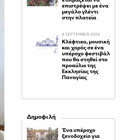
επιστρέψει με ένα
μεγάλο γλέντι
στην πλατεία
8 SEPTEMBER 2026
Κλέφτικο, μουσική
και χορός σε ένα
υπέροχο φεστιβάλ
που θα στηθεί στο
προαύλιο της
Εκκλησίας της
Παναγίας
Δημοφιλή
Ένα υπέροχο
ξενοδοχείο για