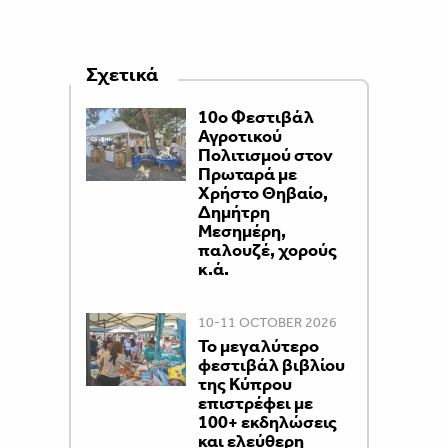
Σχετικά
10ο Φεστιβάλ
Αγροτικού
Πολιτισμού στον
Πρωταρά με
Χρήστο Θηβαίο,
Δημήτρη
Μεσημέρη,
παλουζέ, χορούς
κ.ά.
10-11 OCTOBER 2026
Το μεγαλύτερο
φεστιβάλ βιβλίου
της Κύπρου
επιστρέφει με
100+ εκδηλώσεις
και ελεύθερη