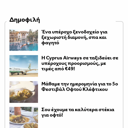
Δημοφιλή
Ένα υπέροχο ξενοδοχείο για
ξεχωριστή διαμονή, σπα και
φαγητό
H Cyprus Airways σε ταξιδεύει σε
υπέροχους προορισμούς, με
τιμές από €49!
Μάθαμε την ημερομηνία για το 5ο
Φεστιβάλ Οφτού Κλέφτικου
Σου έχουμε τα καλύτερα στέκια
για οφτό!