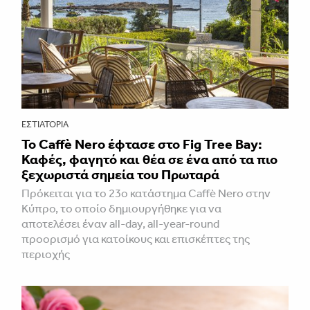
ΕΣΤΙΑΤΌΡΙΑ
Το Caffè Nero έφτασε στο Fig Tree Bay:
Καφές, φαγητό και θέα σε ένα από τα πιο
ξεχωριστά σημεία του Πρωταρά
Πρόκειται για το 23ο κατάστημα Caffè Nero στην
Κύπρο, το οποίο δημιουργήθηκε για να
αποτελέσει έναν all-day, all-year-round
προορισμό για κατοίκους και επισκέπτες της
περιοχής