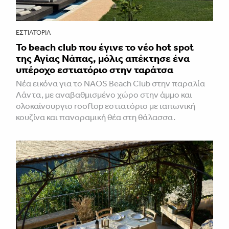
ΕΣΤΙΑΤΌΡΙΑ
Το beach club που έγινε το νέο hot spot
της Αγίας Νάπας, μόλις απέκτησε ένα
υπέροχο εστιατόριο στην ταράτσα
Νέα εικόνα για το NAOS Beach Club στην παραλία
Λάντα, με αναβαθμισμένο χώρο στην άμμο και
ολοκαίνουργιο rooftop εστιατόριο με ιαπωνική
κουζίνα και πανοραμική θέα στη θάλασσα.