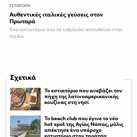
ΕΣΤΙΑΤΌΡΙΑ
Αυθεντικές ιταλικές γεύσεις στον
Πρωταρά
Ένα εστιατόριο που σε ταξιδεύει κατευθείαν στην
Ιταλία
Σχετικά
Το εστιατόριο που ανεβάζει τον
πήχη της λατινοαμερικανικής
κουζίνας στη νησί
Το beach club που έγινε το νέο
hot spot της Αγίας Νάπας, μόλις
απέκτησε ένα υπέροχο
εστιατόριο στην ταράτσα