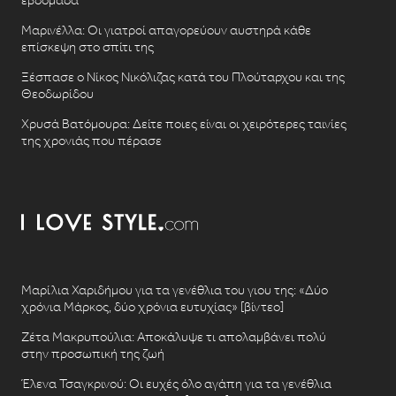
Μαρινέλλα: Οι γιατροί απαγορεύουν αυστηρά κάθε
επίσκεψη στο σπίτι της
Ξέσπασε ο Νίκος Νικόλιζας κατά του Πλούταρχου και της
Θεοδωρίδου
Χρυσά Βατόμουρα: Δείτε ποιες είναι οι χειρότερες ταινίες
της χρονιάς που πέρασε
Μαρίλια Χαριδήμου για τα γενέθλια του γιου της: «Δύο
χρόνια Μάρκος, δύο χρόνια ευτυχίας» [βίντεο]
Ζέτα Μακρυπούλια: Αποκάλυψε τι απολαμβάνει πολύ
στην προσωπική της ζωή
Έλενα Τσαγκρινού: Οι ευχές όλο αγάπη για τα γενέθλια