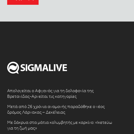
Απολογείται ο Αφγανός για τη δολοφονία της
Βρετανίδας-Αρνείται τις κατηγορίες
Μετά από 26 χρόνια αναμονής παραδόθηκε ο νέος
δρόμος Λάρνακας – Δεκέλειας
Με δάκρυα στα μάτια κολυμβητής με καρκίνο: «Ικετεύω
για τη ζωή μας»