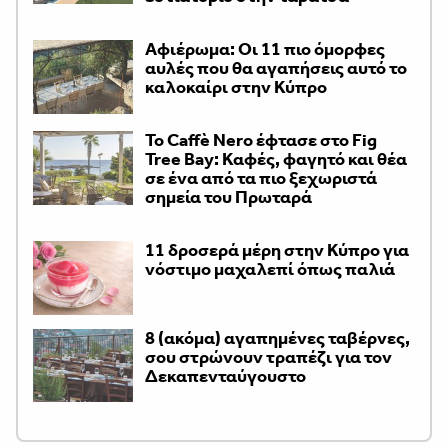
Αφιέρωμα: Οι 11 πιο όμορφες
αυλές που θα αγαπήσεις αυτό το
καλοκαίρι στην Κύπρο
Το Caffè Nero έφτασε στο Fig
Tree Bay: Καφές, φαγητό και θέα
σε ένα από τα πιο ξεχωριστά
σημεία του Πρωταρά
11 δροσερά μέρη στην Κύπρο για
νόστιμο μαχαλεπί όπως παλιά
8 (ακόμα) αγαπημένες ταβέρνες,
σου στρώνουν τραπέζι για τον
Δεκαπενταύγουστο