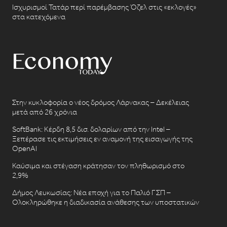
Ισχυρισμοί Τατάρ περί παρέμβασης Όζελ στις «εκλογές»
στα κατεχόμενα
Στην κυκλοφορία ο νέος δρόμος Λάρνακας – Δεκέλειας
μετά από 26 χρόνια
SoftBank: Κέρδη 8,5 δισ. δολαρίων από την Intel –
Ξεπέρασε τις εκτιμήσεις εν αναμονή της εισαγωγής της
OpenAI
Καύσιμα και στέγαση κράτησαν τον πληθωρισμό στο
2,9%
Δήμος Λευκωσίας: Νέα εποχή για το Παλιό ΓΣΠ –
Ολοκληρώθηκε η διαδικασία ανάθεσης των υποστατικών