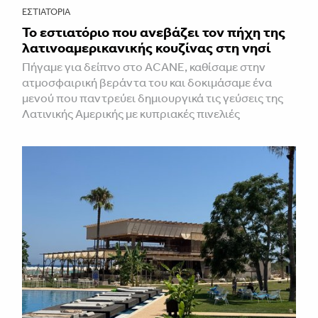
ΕΣΤΙΑΤΌΡΙΑ
Το εστιατόριο που ανεβάζει τον πήχη της
λατινοαμερικανικής κουζίνας στη νησί
Πήγαμε για δείπνο στο ACANE, καθίσαμε στην
ατμοσφαιρική βεράντα του και δοκιμάσαμε ένα
μενού που παντρεύει δημιουργικά τις γεύσεις της
Λατινικής Αμερικής με κυπριακές πινελιές