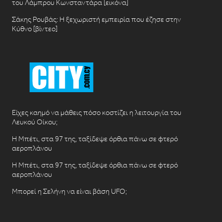
του Λάμπρου Κωνσταντάρα [εικόνα]
Σάκης Ρουβάς: Η ξεχωριστή εμπειρία που έζησε στην
Κύθνο [βίντεο]
Είχες καημό να μάθεις πόσο κοστίζει η λειτουργία του
Λευκού Οίκου;
Η Μπέτι, στα 97 της, ταξίδεψε όρθια πάνω σε φτερό
αεροπλάνου
Η Μπέτι, στα 97 της, ταξίδεψε όρθια πάνω σε φτερό
αεροπλάνου
Μπορεί η Σελήνη να είναι βάση UFO;