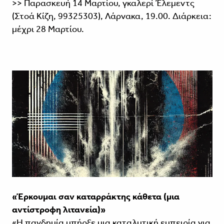
>> Παρασκευή 14 Μαρτίου, γκαλερί Έλεμεντς
(Στοά Κίζη, 99325303), Λάρνακα, 19.00. Διάρκεια:
μέχρι 28 Μαρτίου.
«Έρκουμαι σαν καταρράκτης κάθετα (μια
αντίστροφη λιτανεία)»
«Η πανδημία υπήρξε μια καταλυτική εμπειρία για