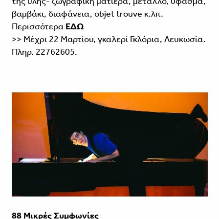
της ύλης- ζωγραφική ματιέρα, μέταλλο, ύφασμα,
βαμβάκι, διαφάνεια, objet trouve κ.λπ.
Περισσότερα
ΕΔΩ
>> Μέχρι 22 Μαρτίου, γκαλερί Γκλόρια, Λευκωσία.
Πληρ. 22762605.
88 Μικρές Συμφωνίες