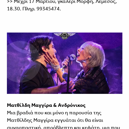
>> Μέχρι 17 Μαρτίου, γκαλερί Μορφή, Λεμεσός,
18.30. Πληρ. 99345474.
Ματθίλδη Μαγγίρα & Aνδρόνικος
Μια βραδιά που και μόνο η παρουσία της
Ματθίλδης Μαγγίρα εγγυάται ότι θα είναι
συναρπαστική, απρόβλεπτη και κεφάτη, μια που