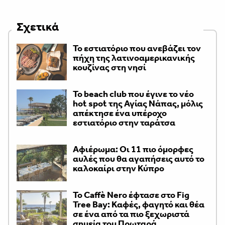
Σχετικά
Το εστιατόριο που ανεβάζει τον
πήχη της λατινοαμερικανικής
κουζίνας στη νησί
Το beach club που έγινε το νέο
hot spot της Αγίας Νάπας, μόλις
απέκτησε ένα υπέροχο
εστιατόριο στην ταράτσα
Αφιέρωμα: Οι 11 πιο όμορφες
αυλές που θα αγαπήσεις αυτό το
καλοκαίρι στην Κύπρο
Το Caffè Nero έφτασε στο Fig
Tree Bay: Καφές, φαγητό και θέα
σε ένα από τα πιο ξεχωριστά
σημεία του Πρωταρά