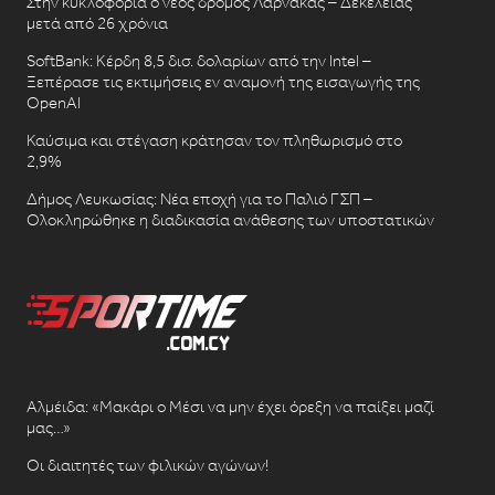
Στην κυκλοφορία ο νέος δρόμος Λάρνακας – Δεκέλειας
μετά από 26 χρόνια
SoftBank: Κέρδη 8,5 δισ. δολαρίων από την Intel –
Ξεπέρασε τις εκτιμήσεις εν αναμονή της εισαγωγής της
OpenAI
Καύσιμα και στέγαση κράτησαν τον πληθωρισμό στο
2,9%
Δήμος Λευκωσίας: Νέα εποχή για το Παλιό ΓΣΠ –
Ολοκληρώθηκε η διαδικασία ανάθεσης των υποστατικών
Αλμέιδα: «Μακάρι ο Μέσι να μην έχει όρεξη να παίξει μαζί
μας…»
Οι διαιτητές των φιλικών αγώνων!