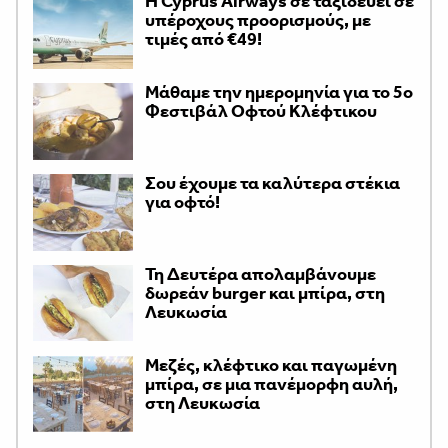
H Cyprus Airways σε ταξιδεύει σε
υπέροχους προορισμούς, με
τιμές από €49!
Μάθαμε την ημερομηνία για το 5ο
Φεστιβάλ Οφτού Κλέφτικου
Σου έχουμε τα καλύτερα στέκια
για οφτό!
Τη Δευτέρα απολαμβάνουμε
δωρεάν burger και μπίρα, στη
Λευκωσία
Μεζές, κλέφτικο και παγωμένη
μπίρα, σε μια πανέμορφη αυλή,
στη Λευκωσία