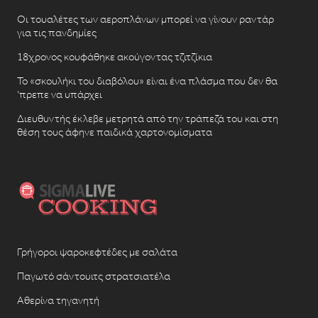
Οι τουαλέτες των αεροπλάνων μπορεί να γίνουν ραντάρ
για τις πανδημίες
18χρονος κουφάθηκε ακούγοντας τζιτζίκια
Το «σκουλήκι του διαβόλου» είναι ένα πλάσμα που δεν θα
‘πρεπε να υπάρχει
Διευθυντής έκλεβε μετρητά από την τράπεζά του και στη
θέση τους άφηνε παιδικά χαρτονομίσματα
Γρήγοροι ψαροκεφτέδες με σαλάτα
Παγωτό σάντουιτς στρατσιατέλα
Αθερίνα τηγανητή