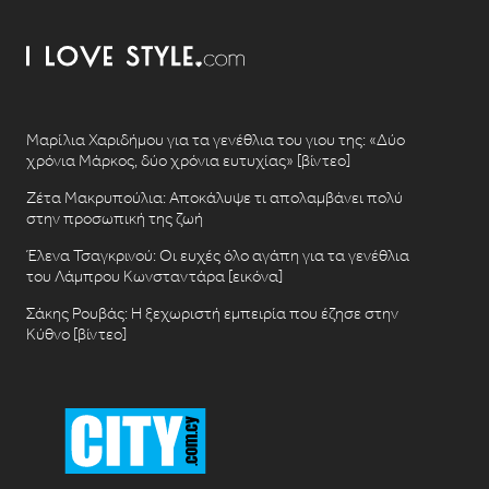
Μαρίλια Χαριδήμου για τα γενέθλια του γιου της: «Δύο
χρόνια Μάρκος, δύο χρόνια ευτυχίας» [βίντεο]
Ζέτα Μακρυπούλια: Αποκάλυψε τι απολαμβάνει πολύ
στην προσωπική της ζωή
Έλενα Τσαγκρινού: Οι ευχές όλο αγάπη για τα γενέθλια
του Λάμπρου Κωνσταντάρα [εικόνα]
Σάκης Ρουβάς: Η ξεχωριστή εμπειρία που έζησε στην
Κύθνο [βίντεο]