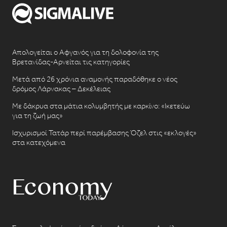
Απολογείται ο Αφγανός για τη δολοφονία της
Βρετανίδας-Αρνείται τις κατηγορίες
Μετά από 26 χρόνια αναμονής παραδόθηκε ο νέος
δρόμος Λάρνακας – Δεκέλειας
Με δάκρυα στα μάτια κολυμβητής με καρκίνο: «Ικετεύω
για τη ζωή μας»
Ισχυρισμοί Τατάρ περί παρέμβασης Όζελ στις «εκλογές»
στα κατεχόμενα