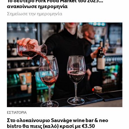
Το δεύτερο Fork Food Market του 2025...
ανακοίνωσε ημερομηνία
Σημείωσε την ημερομηνία
ΕΣΤΙΑΤΌΡΙΑ
Στο ολοκαίνουριο Sauvàge wine bar & neo
bistro θα πιεις (καλό) κρασί με €3.50