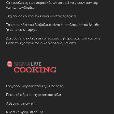
Οι τουαλέτες των αεροπλάνων μπορεί να γίνουν ραντάρ
για τις πανδημίες
18χρονος κουφάθηκε ακούγοντας τζιτζίκια
Το «σκουλήκι του διαβόλου» είναι ένα πλάσμα που δεν θα
‘πρεπε να υπάρχει
Διευθυντής έκλεβε μετρητά από την τράπεζά του και στη
θέση τους άφηνε παιδικά χαρτονομίσματα
Γρήγοροι ψαροκεφτέδες με σαλάτα
Παγωτό σάντουιτς στρατσιατέλα
Αθερίνα τηγανητή
Κλασική κρεμ μπρουλέ