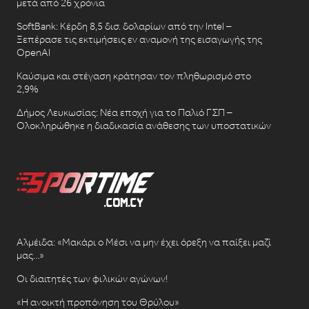
μετά από 26 χρόνια
SoftBank: Κέρδη 8,5 δισ. δολαρίων από την Intel –
Ξεπέρασε τις εκτιμήσεις εν αναμονή της εισαγωγής της
OpenAI
Καύσιμα και στέγαση κράτησαν τον πληθωρισμό στο
2,9%
Δήμος Λευκωσίας: Νέα εποχή για το Παλιό ΓΣΠ –
Ολοκληρώθηκε η διαδικασία ανάθεσης των υποστατικών
Αλμέιδα: «Μακάρι ο Μέσι να μην έχει όρεξη να παίξει μαζί
μας…»
Οι διαιτητές των φιλικών αγώνων!
«Η ανοικτή προπόνηση του Θρύλου»