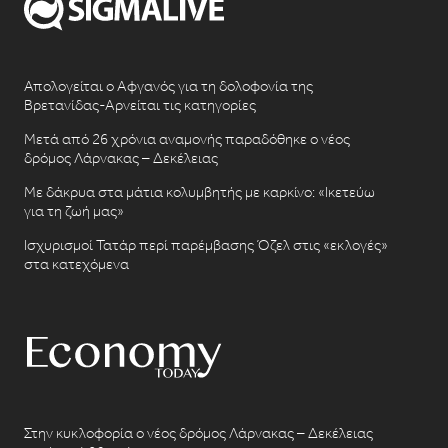
Απολογείται ο Αφγανός για τη δολοφονία της
Βρετανίδας-Αρνείται τις κατηγορίες
Μετά από 26 χρόνια αναμονής παραδόθηκε ο νέος
δρόμος Λάρνακας – Δεκέλειας
Με δάκρυα στα μάτια κολυμβητής με καρκίνο: «Ικετεύω
για τη ζωή μας»
Ισχυρισμοί Τατάρ περί παρέμβασης Όζελ στις «εκλογές»
στα κατεχόμενα
Στην κυκλοφορία ο νέος δρόμος Λάρνακας – Δεκέλειας