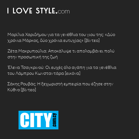
Μαρίλια Χαριδήμου για τα γενέθλια του γιου της: «Δύο
χρόνια Μάρκος, δύο χρόνια ευτυχίας» [βίντεο]
Ζέτα Μακρυπούλια: Αποκάλυψε τι απολαμβάνει πολύ
στην προσωπική της ζωή
Έλενα Τσαγκρινού: Οι ευχές όλο αγάπη για τα γενέθλια
του Λάμπρου Κωνσταντάρα [εικόνα]
Σάκης Ρουβάς: Η ξεχωριστή εμπειρία που έζησε στην
Κύθνο [βίντεο]