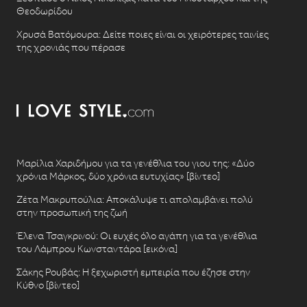
Θεοδωρίδου
Χρυσά Βατόμουρα: Δείτε ποιες είναι οι χειρότερες ταινίες
της χρονιάς που πέρασε
Μαρίλια Χαριδήμου για τα γενέθλια του γιου της: «Δύο
χρόνια Μάρκος, δύο χρόνια ευτυχίας» [βίντεο]
Ζέτα Μακρυπούλια: Αποκάλυψε τι απολαμβάνει πολύ
στην προσωπική της ζωή
Έλενα Τσαγκρινού: Οι ευχές όλο αγάπη για τα γενέθλια
του Λάμπρου Κωνσταντάρα [εικόνα]
Σάκης Ρουβάς: Η ξεχωριστή εμπειρία που έζησε στην
Κύθνο [βίντεο]