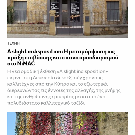
ΤΈΧΝΗ
A slight indisposition: Η μεταμόρφωση ως
πράξη επιβίωσης και επαναπροσδιορισμού
στο NiMAC
Η νέα ομαδική έκθεση «A slight indisposition»
φέρνει στη Λευκωσία δεκαέξι σύγχρονους
καλλιτέχνες από την Κύπρο και το εξωτερικό,
διερευνώντας τις έννοιες της αλλαγής, της μνήμης
και της ανθρώπινης εμπειρίας μέσα από ένα
πολυδιάστατο καλλιτεχνικό ταξίδι