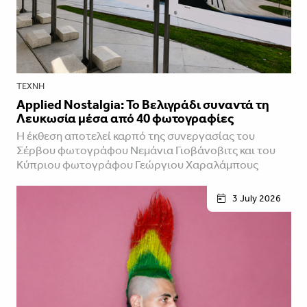
ΤΈΧΝΗ
Applied Nostalgia: Το Βελιγράδι συναντά τη
Λευκωσία μέσα από 40 φωτογραφίες
Η έκθεση αποτελεί καρπό της συνεργασίας του
Σέρβου φωτογράφου Νεμάνια Γιοβάνοβιτς και του
Κύπριου φωτογράφου Γεώργιου Χαραλάμπους
3 July 2026