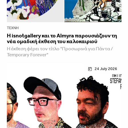
ΤΈΧΝΗ
Η isnotgallery και το Almyra παρουσιάζουν τη
νέα ομαδική έκθεση του καλοκαιριού
Η έκθεση φέρει τον τίτλο "Προσωρινά για Πάντα /
Temporary Forever"
24 July 2026