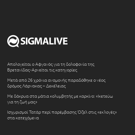
Απολογείται ο Αφγανός για τη δολοφονία της
Βρετανίδας-Αρνείται τις κατηγορίες
Μετά από 26 χρόνια αναμονής παραδόθηκε ο νέος
δρόμος Λάρνακας – Δεκέλειας
Με δάκρυα στα μάτια κολυμβητής με καρκίνο: «Ικετεύω
για τη ζωή μας»
Ισχυρισμοί Τατάρ περί παρέμβασης Όζελ στις «εκλογές»
στα κατεχόμενα