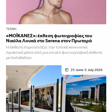
ΤΈΧΝΗ
«ΜΟΪΚΑΝΕΣ»: έκθεση φωτογραφίας του
Νικόλα Λουκά στο Serena στον Πρωταρά
H έκθεση παρουσιάζει την τοπική κοινωνική
πρακτική μέσα από μια ενιαία φωτογραφική έκθεση
με installation
25 June-5 July 2026