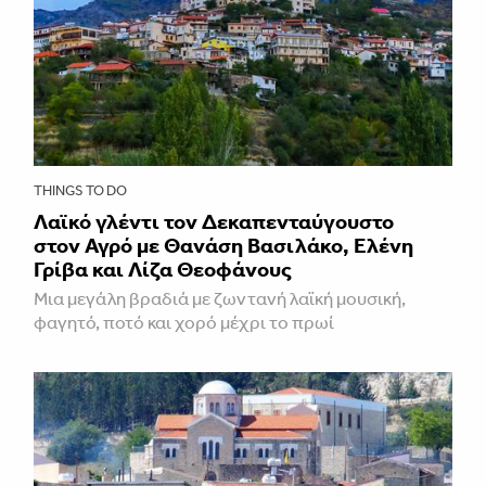
THINGS TO DO
Λαϊκό γλέντι τον Δεκαπενταύγουστο
στον Αγρό με Θανάση Βασιλάκο, Ελένη
Γρίβα και Λίζα Θεοφάνους
Μια μεγάλη βραδιά με ζωντανή λαϊκή μουσική,
φαγητό, ποτό και χορό μέχρι το πρωί