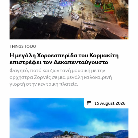
THINGS TO DO
Η μεγάλη Χοροεσπερίδα του Κορμακίτη
επιστρέφει τον Δεκαπενταύγουστο
Φαγητό, ποτό και ζωντανή μουσική με την
ορχήστρα Ζορνές σε μια μεγάλη καλοκαιρινή
γιορτή στην κεντρική πλατεία
15 August 2026