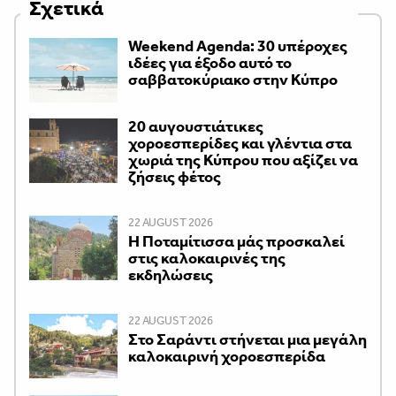
Σχετικά
Weekend Agenda: 30 υπέροχες
ιδέες για έξοδο αυτό το
σαββατοκύριακο στην Κύπρο
20 αυγουστιάτικες
χοροεσπερίδες και γλέντια στα
χωριά της Κύπρου που αξίζει να
ζήσεις φέτος
22 AUGUST 2026
Η Ποταμίτισσα μάς προσκαλεί
στις καλοκαιρινές της
εκδηλώσεις
22 AUGUST 2026
Στο Σαράντι στήνεται μια μεγάλη
καλοκαιρινή χοροεσπερίδα