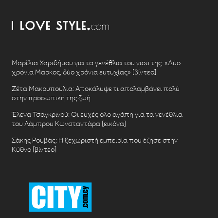
Μαρίλια Χαριδήμου για τα γενέθλια του γιου της: «Δύο
χρόνια Μάρκος, δύο χρόνια ευτυχίας» [βίντεο]
Ζέτα Μακρυπούλια: Αποκάλυψε τι απολαμβάνει πολύ
στην προσωπική της ζωή
Έλενα Τσαγκρινού: Οι ευχές όλο αγάπη για τα γενέθλια
του Λάμπρου Κωνσταντάρα [εικόνα]
Σάκης Ρουβάς: Η ξεχωριστή εμπειρία που έζησε στην
Κύθνο [βίντεο]