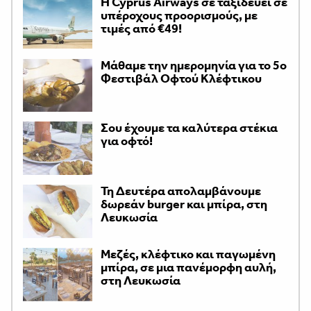
H Cyprus Airways σε ταξιδεύει σε
υπέροχους προορισμούς, με
τιμές από €49!
Μάθαμε την ημερομηνία για το 5ο
Φεστιβάλ Οφτού Κλέφτικου
Σου έχουμε τα καλύτερα στέκια
για οφτό!
Τη Δευτέρα απολαμβάνουμε
δωρεάν burger και μπίρα, στη
Λευκωσία
Μεζές, κλέφτικο και παγωμένη
μπίρα, σε μια πανέμορφη αυλή,
στη Λευκωσία