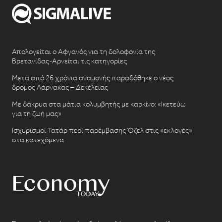
Απολογείται ο Αφγανός για τη δολοφονία της
Βρετανίδας-Αρνείται τις κατηγορίες
Μετά από 26 χρόνια αναμονής παραδόθηκε ο νέος
δρόμος Λάρνακας – Δεκέλειας
Με δάκρυα στα μάτια κολυμβητής με καρκίνο: «Ικετεύω
για τη ζωή μας»
Ισχυρισμοί Τατάρ περί παρέμβασης Όζελ στις «εκλογές»
στα κατεχόμενα