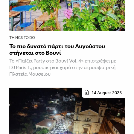
THINGS TO DO
Το πιο δυνατό πάρτι του Αυγούστου
στήνεται στο Βουνί
Το «Παίζει Party στο Βουνί Vol. 4» επιστρέφει με
DJ Paris T., μουσική και χορό στην ατμοσφαιρική
Πλατεία Μουσείου
14 August 2026