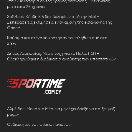
Στην κυκλοφορία ο νέος δρόμος Λάρνακας – Δεκέλειας
μετά από 26 χρόνια
SoftBank: Κέρδη 8,5 δισ. δολαρίων από την Intel –
Ξεπέρασε τις εκτιμήσεις εν αναμονή της εισαγωγής της
OpenAI
Καύσιμα και στέγαση κράτησαν τον πληθωρισμό στο
2,9%
Δήμος Λευκωσίας: Νέα εποχή για το Παλιό ΓΣΠ –
Ολοκληρώθηκε η διαδικασία ανάθεσης των υποστατικών
Αλμέιδα: «Μακάρι ο Μέσι να μην έχει όρεξη να παίξει μαζί
μας…»
Οι διαιτητές των φιλικών αγώνων!