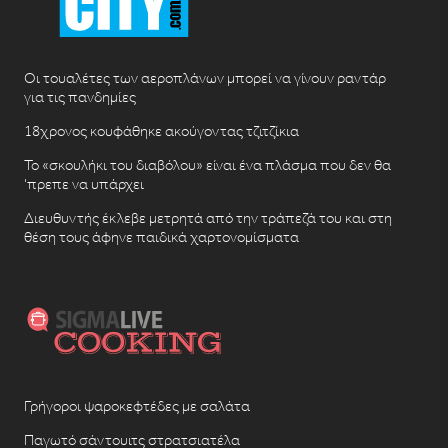
Οι τουαλέτες των αεροπλάνων μπορεί να γίνουν ραντάρ
για τις πανδημίες
18χρονος κουφάθηκε ακούγοντας τζιτζίκια
Το «σκουλήκι του διαβόλου» είναι ένα πλάσμα που δεν θα
‘πρεπε να υπάρχει
Διευθυντής έκλεβε μετρητά από την τράπεζά του και στη
θέση τους άφηνε παιδικά χαρτονομίσματα
Γρήγοροι ψαροκεφτέδες με σαλάτα
Παγωτό σάντουιτς στρατσιατέλα