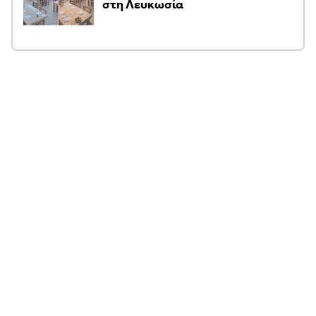
στη Λευκωσία