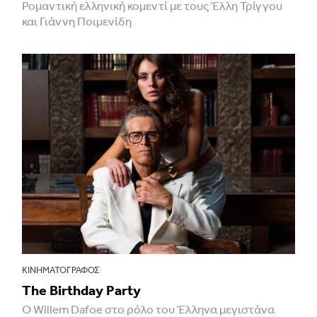
Ρομαντική ελληνική κομεντί με τους Έλλη Τρίγγου
και Γιάννη Ποιμενίδη
ΚΙΝΗΜΑΤΟΓΡΆΦΟΣ
The Birthday Party
Ο Willem Dafoe στο ρόλο του Έλληνα μεγιστάνα