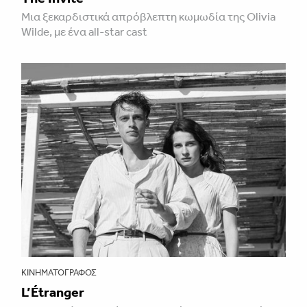
Μια ξεκαρδιστικά απρόβλεπτη κωμωδία της Olivia
Wilde, με ένα all-star cast
ΚΙΝΗΜΑΤΟΓΡΆΦΟΣ
L’Étranger