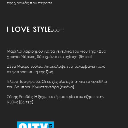
της χρονιάς που πέρασε
Μαρίλια Χαριδήμου για τα γενέθλια του γιου της: «Δύο
χρόνια Μάρκος, δύο χρόνια ευτυχίας» [βίντεο]
Ζέτα Μακρυπούλια: Αποκάλυψε τι απολαμβάνει πολύ
στην προσωπική της ζωή
Έλενα Τσαγκρινού: Οι ευχές όλο αγάπη για τα γενέθλια
του Λάμπρου Κωνσταντάρα [εικόνα]
Σάκης Ρουβάς: Η ξεχωριστή εμπειρία που έζησε στην
Κύθνο [βίντεο]