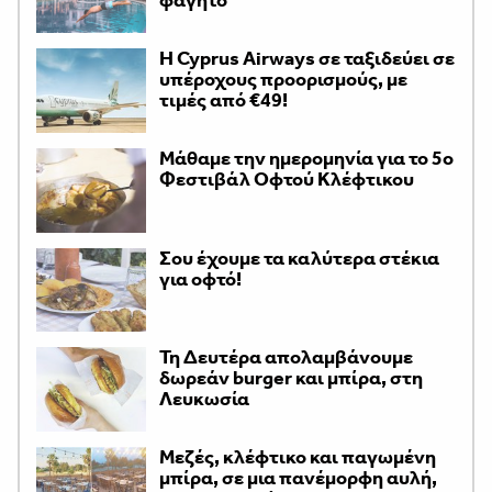
φαγητό
H Cyprus Airways σε ταξιδεύει σε
υπέροχους προορισμούς, με
τιμές από €49!
Μάθαμε την ημερομηνία για το 5ο
Φεστιβάλ Οφτού Κλέφτικου
Σου έχουμε τα καλύτερα στέκια
για οφτό!
Τη Δευτέρα απολαμβάνουμε
δωρεάν burger και μπίρα, στη
Λευκωσία
Μεζές, κλέφτικο και παγωμένη
μπίρα, σε μια πανέμορφη αυλή,