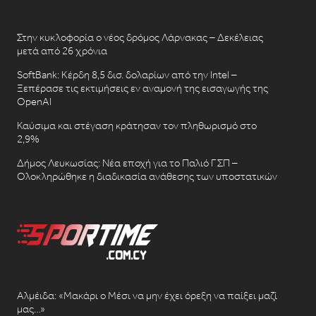
Στην κυκλοφορία ο νέος δρόμος Λάρνακας – Δεκέλειας
μετά από 26 χρόνια
SoftBank: Κέρδη 8,5 δισ. δολαρίων από την Intel –
Ξεπέρασε τις εκτιμήσεις εν αναμονή της εισαγωγής της
OpenAI
Καύσιμα και στέγαση κράτησαν τον πληθωρισμό στο
2,9%
Δήμος Λευκωσίας: Νέα εποχή για το Παλιό ΓΣΠ –
Ολοκληρώθηκε η διαδικασία ανάθεσης των υποστατικών
Αλμέιδα: «Μακάρι ο Μέσι να μην έχει όρεξη να παίξει μαζί
μας…»