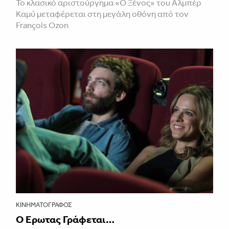
Το κλασικό αριστούργημα «Ο Ξένος» του Αλμπέρ
Καμύ μεταφέρεται στη μεγάλη οθόνη από τον
François Ozon
ΚΙΝΗΜΑΤΟΓΡΆΦΟΣ
Ο Έρωτας Γράφεται…