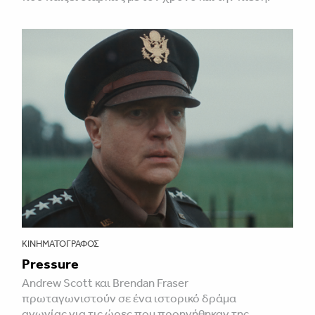
ΚΙΝΗΜΑΤΟΓΡΆΦΟΣ
Pressure
Andrew Scott και Brendan Fraser
πρωταγωνιστούν σε ένα ιστορικό δράμα
αγωνίας για τις ώρες που προηγήθηκαν της