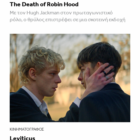
The Death of Robin Hood
Με τον Hugh Jackman στον πρωταγωνιστικό
ρόλο, ο θρύλος επιστρέφει σε μια σκοτεινή εκδοχή
ΚΙΝΗΜΑΤΟΓΡΆΦΟΣ
Leviticus