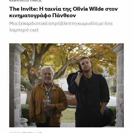
ΚΙΝΗΜΑΤΟΓΡΆΦΟΣ
The Invite: Η ταινία της Olivia Wilde στον
κινηματογράφο Πάνθεον
Μια ξεκαρδιστικά απρόβλεπτη κωμωδία με ένα
λαμπερό cast