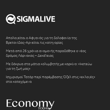
Απολογείται ο Αφγανός για τη δολοφονία της
Βρετανίδας-Αρνείται τις κατηγορίες
Μετά από 26 χρόνια αναμονής παραδόθηκε ο νέος
δρόμος Λάρνακας – Δεκέλειας
Με δάκρυα στα μάτια κολυμβητής με καρκίνο: «Ικετεύω
για τη ζωή μας»
Ισχυρισμοί Τατάρ περί παρέμβασης Όζελ στις «εκλογές»
στα κατεχόμενα