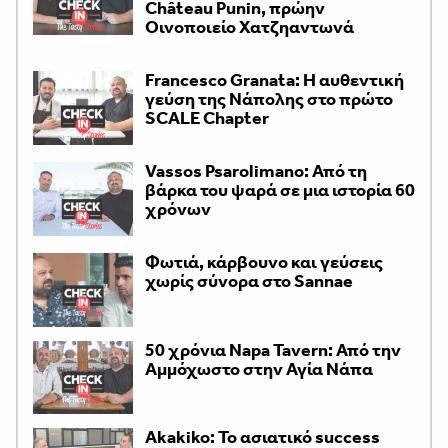
Château Punin, πρώην
Οινοποιείο Χατζηαντωνά
Francesco Granata: Η αυθεντική
γεύση της Νάπολης στο πρώτο
SCALE Chapter
Vassos Psarolimano: Από τη
βάρκα του ψαρά σε μια ιστορία 60
χρόνων
Φωτιά, κάρβουνο και γεύσεις
χωρίς σύνορα στο Sannae
50 χρόνια Napa Tavern: Από την
Αμμόχωστο στην Αγία Νάπα
Akakiko: Το ασιατικό success