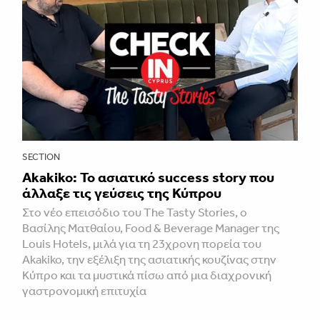
SECTION
Akakiko: Το ασιατικό success story που
άλλαξε τις γεύσεις της Κύπρου
Στο νέο επεισόδιο του The Tasty Stories, ο
Βασίλης Ματθαίου, Food & Beverage Manager της
Louis Hotels, μιλά για τη 23χρονη πορεία του
Akakiko, την εξέλιξη της ασιατικής κουζίνας στην
Κύπρο και τα μυστικά πίσω από μια διαχρονική
γαστρονομική επιτυχία