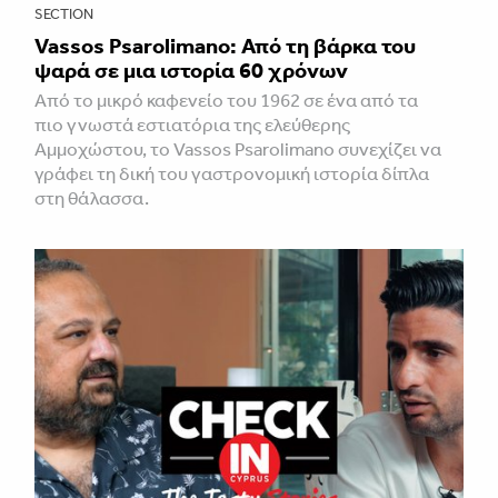
SECTION
Vassos Psarolimano: Από τη βάρκα του
ψαρά σε μια ιστορία 60 χρόνων
Από το μικρό καφενείο του 1962 σε ένα από τα
πιο γνωστά εστιατόρια της ελεύθερης
Αμμοχώστου, το Vassos Psarolimano συνεχίζει να
γράφει τη δική του γαστρονομική ιστορία δίπλα
στη θάλασσα.