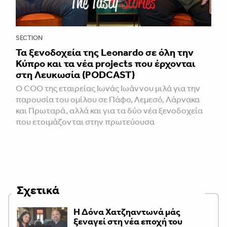
SECTION
Τα ξενοδοχεία της Leonardo σε όλη την
Κύπρο και τα νέα projects που έρχονται
στη Λευκωσία (PODCAST)
Ο COO της εταιρείας Ιωνάς Ιωάννου μιλά για την
παρουσία του ομίλου σε Πάφο, Λεμεσό, Λάρνακα
και Πρωταρά, αλλά και για τα δύο νέα ξενοδοχεία
που ετοιμάζονται στην πρωτεύουσα
Σχετικά
Η Δόνα Χατζηαντωνά μάς
ξεναγεί στη νέα εποχή του