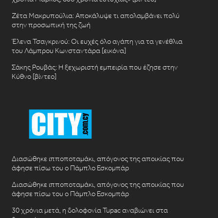
Ζέτα Μακρυπούλια: Αποκάλυψε τι απολαμβάνει πολύ
στην προσωπική της ζωή
Έλενα Τσαγκρινού: Οι ευχές όλο αγάπη για τα γενέθλια
του Λάμπρου Κωνσταντάρα [εικόνα]
Σάκης Ρουβάς: Η ξεχωριστή εμπειρία που έζησε στην
Κύθνο [βίντεο]
Διασώθηκε ιπποποταμάκι, απόγονος της αποικίας που
άφησε πίσω του ο Πάμπλο Εσκομπάρ
Διασώθηκε ιπποποταμάκι, απόγονος της αποικίας που
άφησε πίσω του ο Πάμπλο Εσκομπάρ
30 χρόνια μετά, η δολοφονία Tupac αναβιώνει στα