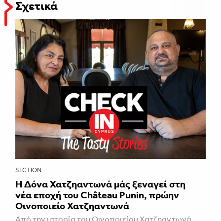
Σχετικά
SECTION
Η Δόνα Χατζηαντωνά μάς ξεναγεί στη
νέα εποχή του Château Punin, πρώην
Οινοποιείο Χατζηαντωνά
Από την ιστορία του Οινοποιείου Χατζηαντωνά