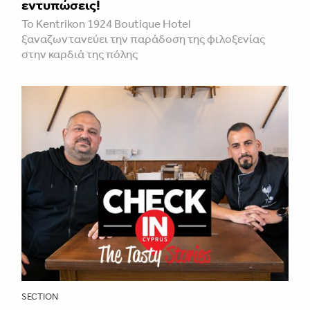
εντυπώσεις!
Το Kentrikon 1924 Boutique Hotel
ξαναζωντανεύει την παράδοση της φιλοξενίας
στην καρδιά της πόλης
SECTION