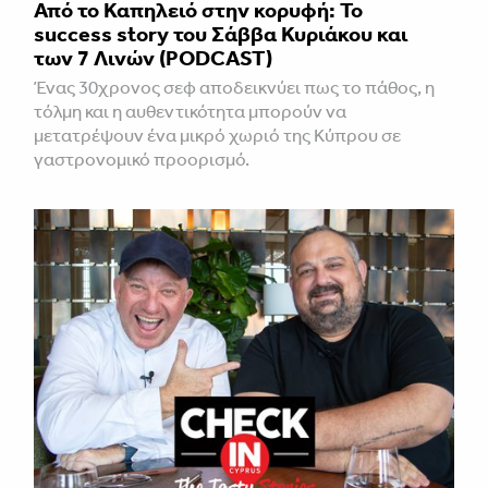
Από το Καπηλειό στην κορυφή: Το
success story του Σάββα Κυριάκου και
των 7 Λινών (PODCAST)
Ένας 30χρονος σεφ αποδεικνύει πως το πάθος, η
τόλμη και η αυθεντικότητα μπορούν να
μετατρέψουν ένα μικρό χωριό της Κύπρου σε
γαστρονομικό προορισμό.