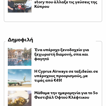
story που άλλαξε τις γεύσεις της
Κύπρου
Δημοφιλή
Ένα υπέροχο ξενοδοχείο για
ξεχωριστή διαμονή, σπα και
φαγητό
H Cyprus Airways σε ταξιδεύει σε
υπέροχους προορισμούς, με
τιμές από €49!
Μάθαμε την ημερομηνία για το 5ο
Φεστιβάλ Οφτού Κλέφτικου