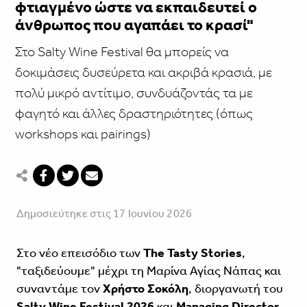
φτιαγμένο ώστε να εκπαιδευτεί ο
άνθρωπος που αγαπάει το κρασί"
Στο Salty Wine Festival θα μπορείς να
δοκιμάσεις δυσεύρετα και ακριβά κρασιά, με
πολύ μικρό αντίτιμο, συνδυάζοντάς τα με
φαγητό και άλλες δραστηριότητες (όπως
workshops και pairings)
Δημοσιεύτηκε στις 17 Ιουνίου 2026
Στο νέο επεισόδιο των
The Tasty Stories
,
"ταξιδεύουμε" μέχρι τη Μαρίνα Αγίας Νάπας και
συναντάμε τον
Χρήστο Σοκόλη
, διοργανωτή του
Salty Wine Festival 2026
και
Managing Director