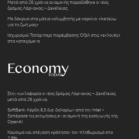
Μετά από 26 χρόνια αναμονής παραδόθηκε ο νέος
δρόμος Λάρνακας – Δεκέλειας
Με δάκρυα στα μάτια κολυμβητής με καρκίνο: «Ικετεύω
για τη ζωή μας»
Ισχυρισμοί Τατάρ περί παρέμβασης Όζελ στις «εκλογές»
στα κατεχόμενα
Στην κυκλοφορία ο νέος δρόμος Λάρνακας – Δεκέλειας
μετά από 26 χρόνια
SoftBank: Κέρδη 8,5 δισ. δολαρίων από την Intel –
Ξεπέρασε τις εκτιμήσεις εν αναμονή της εισαγωγής της
OpenAI
Καύσιμα και στέγαση κράτησαν τον πληθωρισμό στο
2,9%