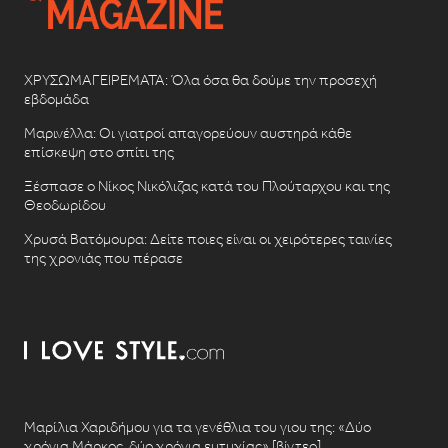
ΧΡΥΣΩΜΑΓΕΙΡΕΜΑΤΑ: Όλα όσα θα δούμε την προσεχή
εβδομάδα
Μαρινέλλα: Οι γιατροί απαγορεύουν αυστηρά κάθε
επίσκεψη στο σπίτι της
Ξέσπασε ο Νίκος Νικόλιζας κατά του Πλούταρχου και της
Θεοδωρίδου
Χρυσά Βατόμουρα: Δείτε ποιες είναι οι χειρότερες ταινίες
της χρονιάς που πέρασε
Μαρίλια Χαριδήμου για τα γενέθλια του γιου της: «Δύο
χρόνια Μάρκος, δύο χρόνια ευτυχίας» [βίντεο]