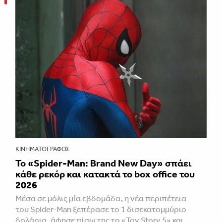
ΚΙΝΗΜΑΤΟΓΡΆΦΟΣ
Το «Spider-Man: Brand New Day» σπάει
κάθε ρεκόρ και κατακτά το box office του
2026
Μέσα σε μόλις μία εβδομάδα, η νέα περιπέτεια
του Spider-Man ξεπέρασε το 1 δισεκατομμύριο
δολάρια, άφησε πίσω της το «Toy Story 5» και