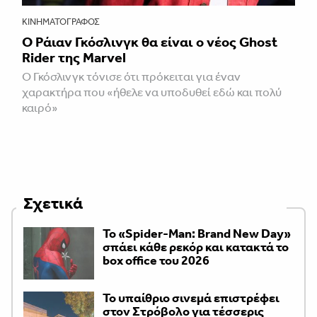
ΚΙΝΗΜΑΤΟΓΡΆΦΟΣ
Ο Ράιαν Γκόσλινγκ θα είναι ο νέος Ghost
Rider της Marvel
Ο Γκόσλινγκ τόνισε ότι πρόκειται για έναν
χαρακτήρα που «ήθελε να υποδυθεί εδώ και πολύ
καιρό»
Σχετικά
Το «Spider-Man: Brand New Day»
σπάει κάθε ρεκόρ και κατακτά το
box office του 2026
Το υπαίθριο σινεμά επιστρέφει
στον Στρόβολο για τέσσερις