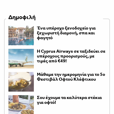
Δημοφιλή
Ένα υπέροχο ξενοδοχείο για
ξεχωριστή διαμονή, σπα και
φαγητό
H Cyprus Airways σε ταξιδεύει σε
υπέροχους προορισμούς, με
τιμές από €49!
Μάθαμε την ημερομηνία για το 5ο
Φεστιβάλ Οφτού Κλέφτικου
Σου έχουμε τα καλύτερα στέκια
για οφτό!