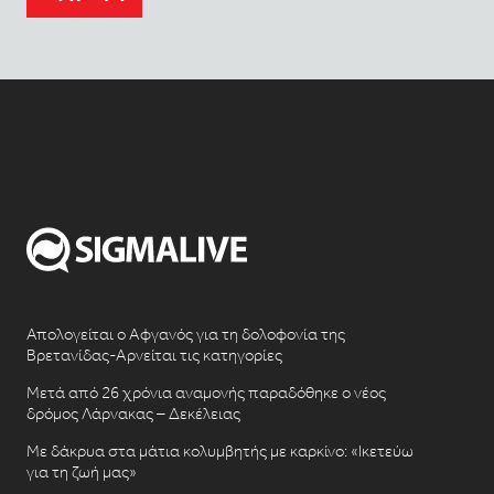
Απολογείται ο Αφγανός για τη δολοφονία της
Βρετανίδας-Αρνείται τις κατηγορίες
Μετά από 26 χρόνια αναμονής παραδόθηκε ο νέος
δρόμος Λάρνακας – Δεκέλειας
Με δάκρυα στα μάτια κολυμβητής με καρκίνο: «Ικετεύω
για τη ζωή μας»