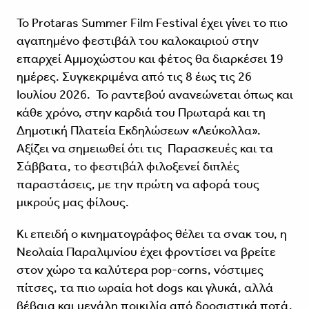
Το Protaras Summer Film Festival έχει γίνει το πιο
αγαπημένο φεστιβάλ του καλοκαιριού στην
επαρχεί Αμμοχώστου και φέτος θα διαρκέσει 19
ημέρες. Συγκεκριμένα από τις 8 έως τις 26
Ιουλίου 2026. Το ραντεβού ανανεώνεται όπως και
κάθε χρόνο, στην καρδιά του Πρωταρά και τη
Δημοτική Πλατεία Εκδηλώσεων «Λεύκολλα».
Αξίζει να σημειωθεί ότι τις Παρασκευές και τα
Σάββατα, το φεστιβάλ φιλοξενεί διπλές
παραστάσεις, με την πρώτη να αφορά τους
μικρούς μας φίλους.
Κι επειδή ο κινηματογράφος θέλει τα σνακ του, η
Νεολαία Παραλιμνίου έχει φροντίσει να βρείτε
στον χώρο τα καλύτερα pop-corns, νόστιμες
πίτσες, τα πιο ωραία hot dogs και γλυκά, αλλά
βέβαια και μεγάλη ποικιλία από δροσιστικά ποτά.