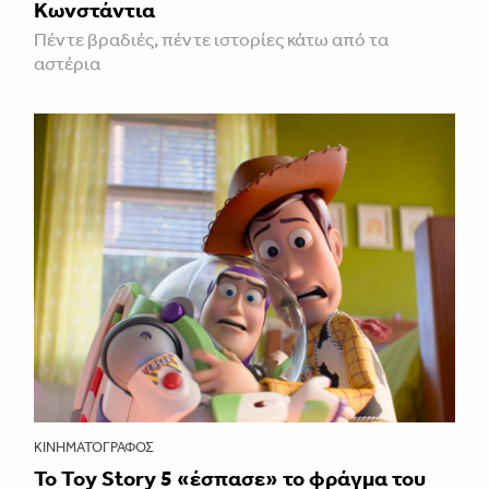
Κωνστάντια
Πέντε βραδιές, πέντε ιστορίες κάτω από τα
αστέρια
ΚΙΝΗΜΑΤΟΓΡΆΦΟΣ
Το Toy Story 5 «έσπασε» το φράγμα του