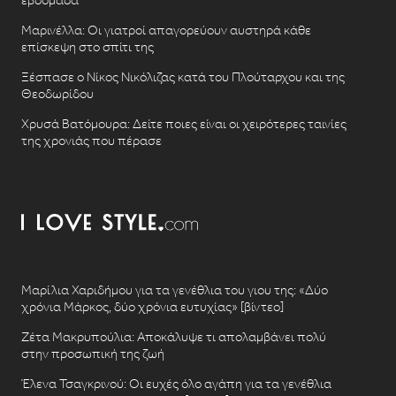
Μαρινέλλα: Οι γιατροί απαγορεύουν αυστηρά κάθε
επίσκεψη στο σπίτι της
Ξέσπασε ο Νίκος Νικόλιζας κατά του Πλούταρχου και της
Θεοδωρίδου
Χρυσά Βατόμουρα: Δείτε ποιες είναι οι χειρότερες ταινίες
της χρονιάς που πέρασε
Μαρίλια Χαριδήμου για τα γενέθλια του γιου της: «Δύο
χρόνια Μάρκος, δύο χρόνια ευτυχίας» [βίντεο]
Ζέτα Μακρυπούλια: Αποκάλυψε τι απολαμβάνει πολύ
στην προσωπική της ζωή
Έλενα Τσαγκρινού: Οι ευχές όλο αγάπη για τα γενέθλια