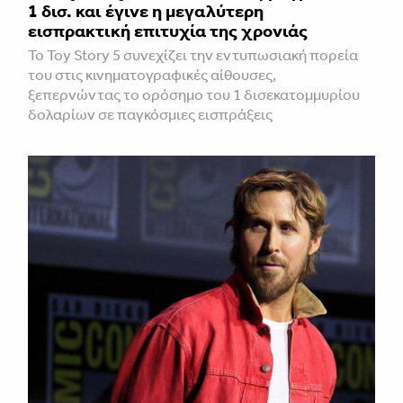
1 δισ. και έγινε η μεγαλύτερη
εισπρακτική επιτυχία της χρονιάς
Το Toy Story 5 συνεχίζει την εντυπωσιακή πορεία
του στις κινηματογραφικές αίθουσες,
ξεπερνώντας το ορόσημο του 1 δισεκατομμυρίου
δολαρίων σε παγκόσμιες εισπράξεις