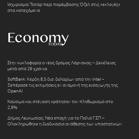
Ισχυρισμοί Τατάρ περί παρέμβασης Όζελ στις «εκλογές»
στα κατεχόμενα
Στην κυκλοφορία ο νέος δρόμος Λάρνακας – Δεκέλειας
μετά από 26 χρόνια
SoftBank: Κέρδη 8,5 δισ. δολαρίων από την Intel –
Ξεπέρασε τις εκτιμήσεις εν αναμονή της εισαγωγής της
OpenAI
Καύσιμα και στέγαση κράτησαν τον πληθωρισμό στο
2,9%
Δήμος Λευκωσίας: Νέα εποχή για το Παλιό ΓΣΠ –
Ολοκληρώθηκε η διαδικασία ανάθεσης των υποστατικών