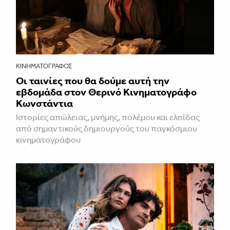
ΚΙΝΗΜΑΤΟΓΡΆΦΟΣ
Οι ταινίες που θα δούμε αυτή την
εβδομάδα στον Θερινό Κινηματογράφο
Κωνστάντια
Ιστορίες απώλειας, μνήμης, πολέμου και ελπίδας
από σημαντικούς δημιουργούς του παγκόσμιου
κινηματογράφου