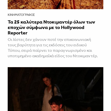
ΚΙΝΗΜΑΤΟΓΡΆΦΟΣ
Τα 25 καλύτερα Ντοκιμαντέρ όλων των
εποχών σύμφωνα με το Hollywood
Reporter
Οι λίστες δεν χάνουν ποτέ την επικοινωνιακή
τους βαρύτητα για τις εκδόσεις του ειδικού
Τύπου, σειρά παίρνει το παραγνωρισμένο και
υποτιμημένο ακαδημαϊκά είδος του Ντοκιμαντέρ.