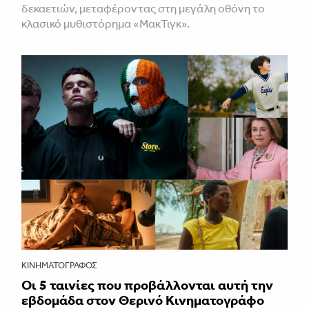
δεκαετιών, μεταφέροντας στη μεγάλη οθόνη το
κλασικό μυθιστόρημα «ΜακΤιγκ».
ΚΙΝΗΜΑΤΟΓΡΆΦΟΣ
Οι 5 ταινίες που προβάλλονται αυτή την
εβδομάδα στον Θερινό Κινηματογράφο