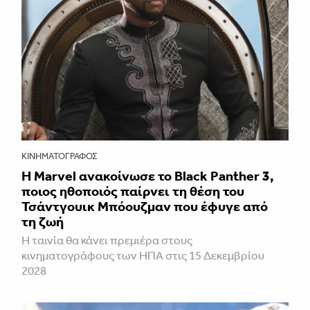
ΚΙΝΗΜΑΤΟΓΡΆΦΟΣ
Η Marvel ανακοίνωσε το Black Panther 3,
ποιος ηθοποιός παίρνει τη θέση του
Τσάντγουικ Μπόουζμαν που έφυγε από
τη ζωή
Η ταινία θα κάνει πρεμιέρα στους
κινηματογράφους των ΗΠΑ στις 15 Δεκεμβρίου
2028