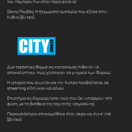
του Λάμπρου Κωνσταντάρα [εικόνα]
Σάκης Ρουβάς: Η ξεχωριστή εμπειρία που έζησε στην
Κύθνο [βίντεο]
Δύο τεράστιες θαμμένες κατασκευές πιθανόν να
αποκαλύπτουν πώς χτίστηκαν τα μνημεία των Φαραώ
Η ιστορία που συγκλόνισε την Κύπρο προβάλλεται σε
streaming ελληνικού καναλιού
Επιστήμονες δημιούργησαν ιούς που δεν υπάρχουν στη
φύση, με τη βοήθεια της τεχνητής νοημοσύνης
Παρουσιάστρια αποκοιμήθηκε στον αέρα και έγινε viral
[βίντεο]