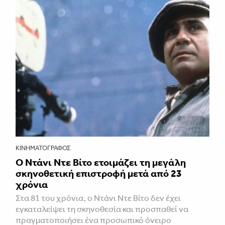
ΚΙΝΗΜΑΤΟΓΡΆΦΟΣ
Ο Ντάνι Ντε Βίτο ετοιμάζει τη μεγάλη
σκηνοθετική επιστροφή μετά από 23
χρόνια
Στα 81 του χρόνια, ο Ντάνι Ντε Βίτο δεν έχει
εγκαταλείψει τη σκηνοθεσία και προσπαθεί να
πραγματοποιήσει ένα προσωπικό όνειρο