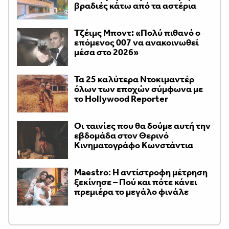
βραδιές κάτω από τα αστέρια
Τζέιμς Μποντ: «Πολύ πιθανό ο
επόμενος 007 να ανακοινωθεί
μέσα στο 2026»
Τα 25 καλύτερα Ντοκιμαντέρ
όλων των εποχών σύμφωνα με
το Hollywood Reporter
Οι ταινίες που θα δούμε αυτή την
εβδομάδα στον Θερινό
Κινηματογράφο Κωνστάντια
Maestro: Η αντίστροφη μέτρηση
ξεκίνησε – Πού και πότε κάνει
πρεμιέρα το μεγάλο φινάλε