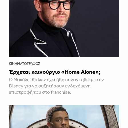
ΚΙΝΗΜΑΤΟΓΡΆΦΟΣ
Έρχεται καινούργιο «Home Alone»;
Ο Μακόλεϊ Κάλκιν έχει ήδη συναντηθεί με την
Disney για να συζητήσουν ενδεχόμενη
επιστροφή του στο franchise.