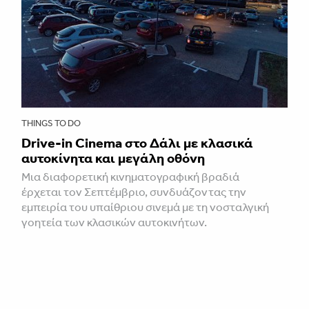
THINGS TO DO
Drive-in Cinema στο Δάλι με κλασικά
αυτοκίνητα και μεγάλη οθόνη
Μια διαφορετική κινηματογραφική βραδιά
έρχεται τον Σεπτέμβριο, συνδυάζοντας την
εμπειρία του υπαίθριου σινεμά με τη νοσταλγική
γοητεία των κλασικών αυτοκινήτων.