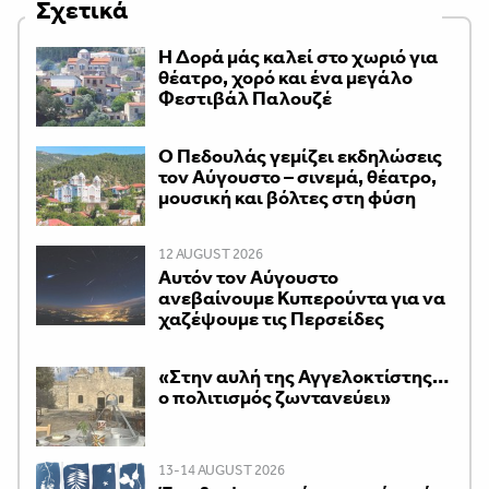
Σχετικά
Η Δορά μάς καλεί στο χωριό για
θέατρο, χορό και ένα μεγάλο
Φεστιβάλ Παλουζέ
Ο Πεδουλάς γεμίζει εκδηλώσεις
τον Αύγουστο – σινεμά, θέατρο,
μουσική και βόλτες στη φύση
12 AUGUST 2026
Αυτόν τον Αύγουστο
ανεβαίνουμε Κυπερούντα για να
χαζέψουμε τις Περσείδες
«Στην αυλή της Αγγελοκτίστης…
ο πολιτισμός ζωντανεύει»
13-14 AUGUST 2026