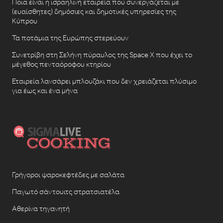
Ποια είναι η ισραηλινή εταιρεία που συνεργάζεται με
(ευαίσθητες) δημόσιες και δημοτικές υπηρεσίες της
Κύπρου
Τα ποτάμια της Ευρώπης στερεύουν
Συνετρίβη στη Σελήνη πύραυλος της Space X που έχει το
μέγεθος πενταόροφου κτηρίου
Εταιρεία λανσάρει μπλουζάκι που δεν χρειάζεται πλύσιμο
για έως και ένα μήνα
Γρήγοροι ψαροκεφτέδες με σαλάτα
Παγωτό σάντουιτς στρατσιατέλα
Αθερίνα τηγανητή