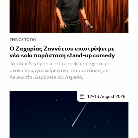
THINGS TO DO
Ο Ζαχαρίας Ζαννέττου επιστρέφει με
νέα solo παράσταση stand-up comedy
Το «Δεν δεχόμαστε επιστροφές» έρχεται με
ολοκαίνουργια κείμενα και παραστάσεις σε
Λευκωσία, Δερύνεια και Λεμεσό.
12-13 August 2026