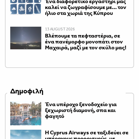
Ένα διαφορετικό εργαστήρι μάς
καλεί να ζωγραφίσουμε με… τον
ήλιο στα χωριά της Κύπρου
13 AUGUST 2026
Βλέπουμε τα πεφταστέρια, σε
ένα πανέμορφο μονοπάτι στον
Μαχαιρά, μαζί με τον σκύλο μας!
Δημοφιλή
Ένα υπέροχο ξενοδοχείο για
ξεχωριστή διαμονή, σπα και
φαγητό
H Cyprus Airways σε ταξιδεύει σε
υπέροχους προορισμούς, με