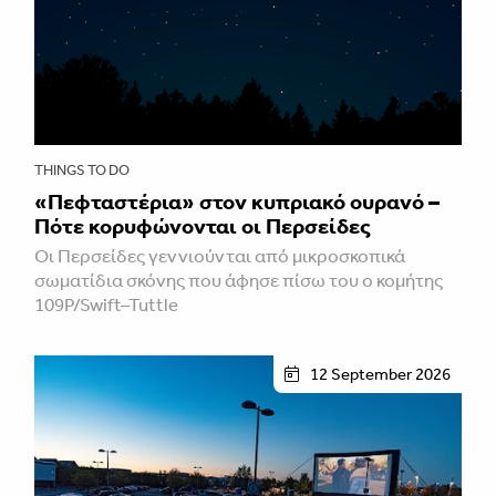
THINGS TO DO
«Πεφταστέρια» στον κυπριακό ουρανό –
Πότε κορυφώνονται οι Περσείδες
Οι Περσείδες γεννιούνται από μικροσκοπικά
σωματίδια σκόνης που άφησε πίσω του ο κομήτης
109P/Swift–Tuttle
12 September 2026