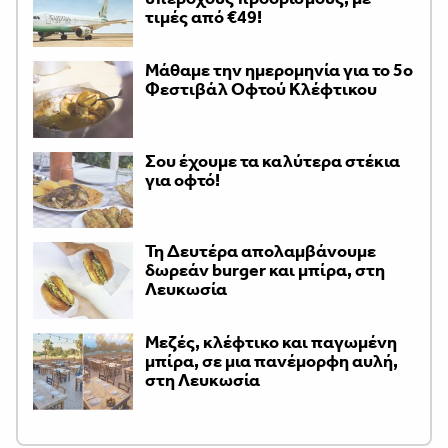
τιμές από €49!
Μάθαμε την ημερομηνία για το 5ο
Φεστιβάλ Οφτού Κλέφτικου
Σου έχουμε τα καλύτερα στέκια
για οφτό!
Τη Δευτέρα απολαμβάνουμε
δωρεάν burger και μπίρα, στη
Λευκωσία
Μεζές, κλέφτικο και παγωμένη
μπίρα, σε μια πανέμορφη αυλή,
στη Λευκωσία