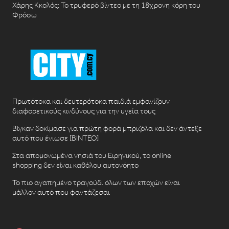
Χάρης Κκολός: Το τρυφερό βίντεο με τη 18χρονη κόρη του
Φρόσω
Πρωτότοκα και δευτερότοκα παιδιά εμφανίζουν
διαφορετικούς κινδύνους για την υγεία τους
Βίγκαν δοκίμασε για πρώτη φορά μπριζόλα και δεν άντεξε
αυτό που ένιωσε [ΒΙΝΤΕΟ]
Στα απομονωμένα νησιά του Ειρηνικού, το online
shopping δεν είναι καθόλου αυτονόητο
Το πιο αγαπημένο τραγούδι όλων των εποχών είναι
μάλλον αυτό που φαντάζεσαι