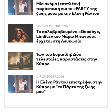
Μία ακόμα (επιπλέον)
παράσταση για το «PARTY της
ζωής μου» με την Ελένη Ράντου
12-13 SEPTEMBER 2026
Το πολυβραβευμένο «Goodbye,
Lindita» του Μάριο Μπανούσι
έρχεται στη Λευκωσία
Ίων του Ευριπίδη: Δύο
τελευταίες παραστάσεις στην
Κύπρο
1-7 OCTOBER 2026
H Ελένη Ράντου επιστρέφει στην
Κύπρο με "το Πάρτυ της ζωής
μου"