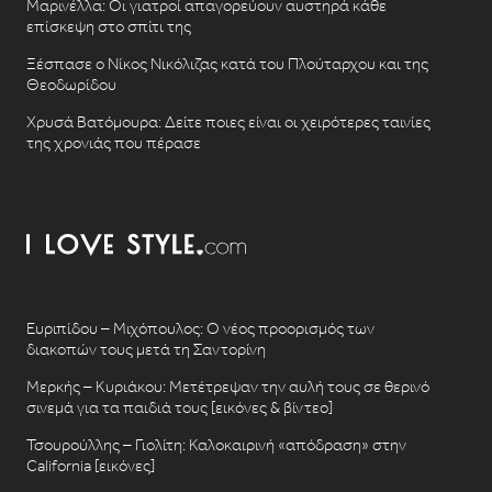
Μαρινέλλα: Οι γιατροί απαγορεύουν αυστηρά κάθε
επίσκεψη στο σπίτι της
Ξέσπασε ο Νίκος Νικόλιζας κατά του Πλούταρχου και της
Θεοδωρίδου
Χρυσά Βατόμουρα: Δείτε ποιες είναι οι χειρότερες ταινίες
της χρονιάς που πέρασε
Ευριπίδου – Μιχόπουλος: Ο νέος προορισμός των
διακοπών τους μετά τη Σαντορίνη
Μερκής – Κυριάκου: Μετέτρεψαν την αυλή τους σε θερινό
σινεμά για τα παιδιά τους [εικόνες & βίντεο]
Τσουρούλλης – Γιολίτη: Καλοκαιρινή «απόδραση» στην
California [εικόνες]