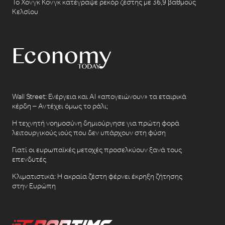
Το Χονγκ Κονγκ κατέγραψε ρεκόρ ζέστης με 36,9 βαθμούς
Κελσίου
Wall Street: Ενέργεια και AI «απογειώνουν» τα εταιρικά
κέρδη – Αντέχει όμως το ράλι;
Η τεχνητή νοημοσύνη δημιούργησε για πρώτη φορά
λειτουργικούς ιούς που δεν υπάρχουν στη φύση
Γιατί οι ευρωπαϊκές μετοχές προσελκύουν ξανά τους
επενδυτές
Κλιματιστικά: Η ακραία ζέστη φέρνει έκρηξη ζήτησης
στην Ευρώπη