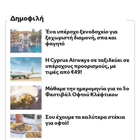
Δημοφιλή
Ένα υπέροχο ξενοδοχείο για
ξεχωριστή διαμονή, σπα και
φαγητό
H Cyprus Airways σε ταξιδεύει σε
υπέροχους προορισμούς, με
τιμές από €49!
Μάθαμε την ημερομηνία για το 5ο
Φεστιβάλ Οφτού Κλέφτικου
Σου έχουμε τα καλύτερα στέκια
για οφτό!