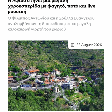
Η Αψιού στήνει μια μεγάλη
χοροεσπερίδα με φαγητό, ποτό και live
μουσική
Ο Φίλιππος Αντωνίου και η Σούλλα Ευαγγέλου
αναλαμβάνουν τη διασκέδαση σε μια μεγάλη
καλοκαιρινή γιορτή του χωριού
22 August 2026