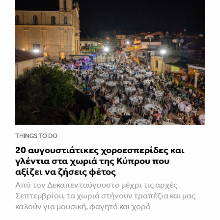
THINGS TO DO
20 αυγουστιάτικες χοροεσπερίδες και
γλέντια στα χωριά της Κύπρου που
αξίζει να ζήσεις φέτος
Από τον Δεκαπενταύγουστο μέχρι τις αρχές
Σεπτεμβρίου, τα χωριά στήνουν τραπέζια και μας
καλούν για μουσική, φαγητό και χορό