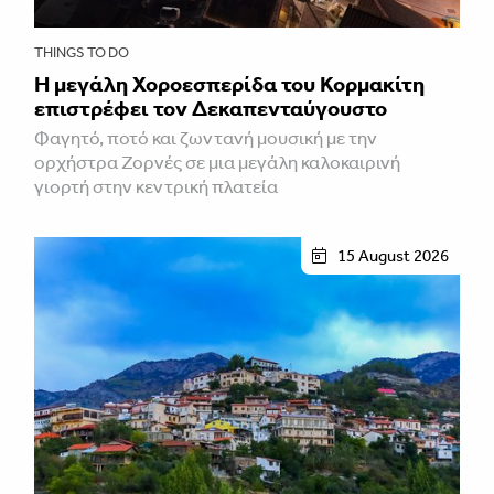
THINGS TO DO
Η μεγάλη Χοροεσπερίδα του Κορμακίτη
επιστρέφει τον Δεκαπενταύγουστο
Φαγητό, ποτό και ζωντανή μουσική με την
ορχήστρα Ζορνές σε μια μεγάλη καλοκαιρινή
γιορτή στην κεντρική πλατεία
15 August 2026