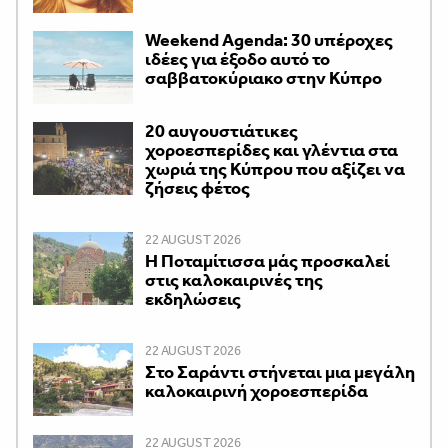
Weekend Agenda: 30 υπέροχες
ιδέες για έξοδο αυτό το
σαββατοκύριακο στην Κύπρο
20 αυγουστιάτικες
χοροεσπερίδες και γλέντια στα
χωριά της Κύπρου που αξίζει να
ζήσεις φέτος
22 AUGUST 2026
Η Ποταμίτισσα μάς προσκαλεί
στις καλοκαιρινές της
εκδηλώσεις
22 AUGUST 2026
Στο Σαράντι στήνεται μια μεγάλη
καλοκαιρινή χοροεσπερίδα
22 AUGUST 2026