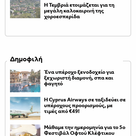
Η Τεμβριά ετοιμάζεται για τη
μεγάλη καλοκαιρινή της
χοροεσπερίδα
Δημοφιλή
Ένα υπέροχο ξενοδοχείο για
ξεχωριστή διαμονή, σπα και
φαγητό
H Cyprus Airways σε ταξιδεύει σε
υπέροχους προορισμούς, με
τιμές από €49!
Μάθαμε την ημερομηνία για το 5ο
Φεστιβάλ Οφτού Κλέφτικου