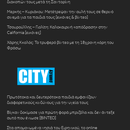
διακοπών τους μετά τη Σαντορίνη
Μερκής – Κυριάκου: Μετέτρεψαν την αυλή τους σε θερινό
σινεμά για τα παιδιά τους [εικόνες & βίντεο]
Τσουρούλλης – Γιολίτη: Καλοκαιρινή «απόδραση» στην
California [εικόνες]
Χάρης Κκολός: Το τρυφερό βίντεο με τη 18χρονη κόρη του
Φρόσω
Πρωτότοκα και δευτερότοκα παιδιά εμφανίζουν
διαφορετικούς κινδύνους για την υγεία τους
Βίγκαν δοκίμασε για πρώτη φορά μπριζόλα και δεν άντεξε
αυτό που ένιωσε [ΒΙΝΤΕΟ]
Στα απομονωμένα νησιά του Ειρηνικού, το online