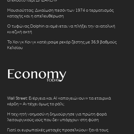
Μουσιούττας: Δικαίωση πεσόντων 1974 ο τερματισμός
κατοχής και η απελευθέρωση
Ο τυφώνας Dolphin αναμένεται να πλήξει την ανατολική
κινεζική ακτή
Το Χονγκ Κονγκ κατέγραψε ρεκόρ ζέστης με 36,9 βαθμούς
Κελσίου
Wall Street: Ενέργεια και AI «απογειώνουν» τα εταιρικά
κέρδη – Αντέχει όμως το ράλι;
Η τεχνητή νοημοσύνη δημιούργησε για πρώτη φορά
λειτουργικούς ιούς που δεν υπάρχουν στη φύση
Γιατί οι ευρωπαϊκές μετοχές προσελκύουν ξανά τους