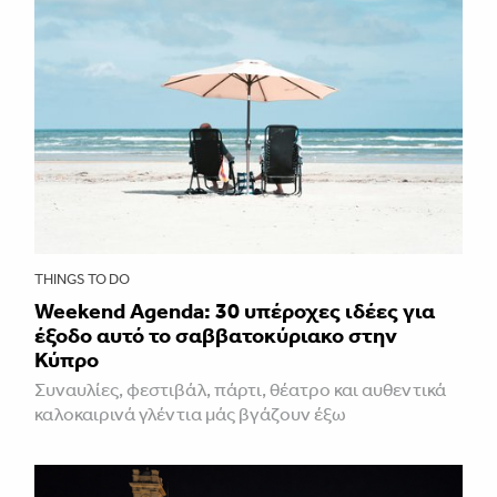
THINGS TO DO
Weekend Agenda: 30 υπέροχες ιδέες για
έξοδο αυτό το σαββατοκύριακο στην
Κύπρο
Συναυλίες, φεστιβάλ, πάρτι, θέατρο και αυθεντικά
καλοκαιρινά γλέντια μάς βγάζουν έξω