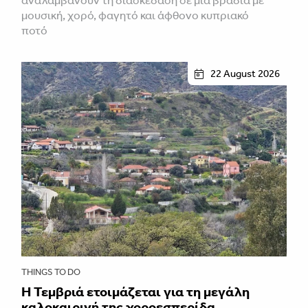
αναλαμβάνουν τη διασκέδαση σε μια βραδιά με
μουσική, χορό, φαγητό και άφθονο κυπριακό
ποτό
22 August 2026
THINGS TO DO
Η Τεμβριά ετοιμάζεται για τη μεγάλη
καλοκαιρινή της χοροεσπερίδα