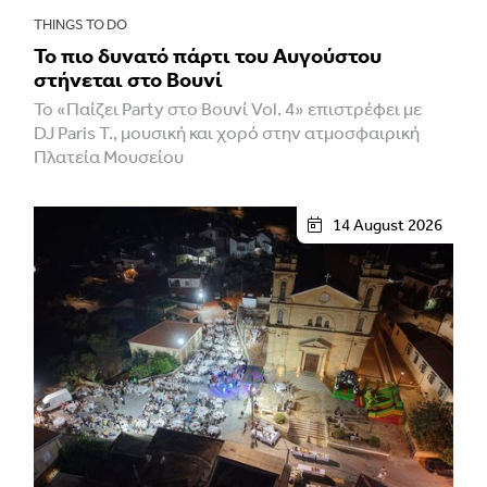
THINGS TO DO
Το πιο δυνατό πάρτι του Αυγούστου
στήνεται στο Βουνί
Το «Παίζει Party στο Βουνί Vol. 4» επιστρέφει με
DJ Paris T., μουσική και χορό στην ατμοσφαιρική
Πλατεία Μουσείου
14 August 2026