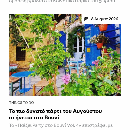
όμορφη βραδιά στο Κοινοτικό Πάρκο του χωριού
8 August 2026
THINGS TO DO
Το πιο δυνατό πάρτι του Αυγούστου
στήνεται στο Βουνί
Το «Παίζει Party στο Βουνί Vol. 4» επιστρέφει με