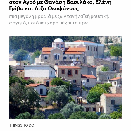
στον Αγρό με Θανάση Βασιλάκο, Ελένη
Γρίβα και Λίζα Θεοφάνους
Μια μεγάλη βραδιά με ζωντανή λαϊκή μουσική,
φαγητό, ποτό και χορό μέχρι το πρωί
THINGS TO DO