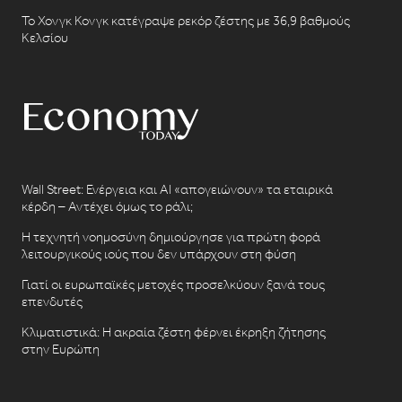
Το Χονγκ Κονγκ κατέγραψε ρεκόρ ζέστης με 36,9 βαθμούς
Κελσίου
Wall Street: Ενέργεια και AI «απογειώνουν» τα εταιρικά
κέρδη – Αντέχει όμως το ράλι;
Η τεχνητή νοημοσύνη δημιούργησε για πρώτη φορά
λειτουργικούς ιούς που δεν υπάρχουν στη φύση
Γιατί οι ευρωπαϊκές μετοχές προσελκύουν ξανά τους
επενδυτές
Κλιματιστικά: Η ακραία ζέστη φέρνει έκρηξη ζήτησης
στην Ευρώπη