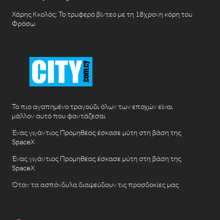
Χάρης Κκολός: Το τρυφερό βίντεο με τη 18χρονη κόρη του
Φρόσω
Το πιο αγαπημένο τραγούδι όλων των εποχών είναι
μάλλον αυτό που φαντάζεσαι
Ένας γιγάντιος Προμηθέας έσκασε μύτη στη βάση της
SpaceX
Ένας γιγάντιος Προμηθέας έσκασε μύτη στη βάση της
SpaceX
Όταν τα ασπόνδυλα διαψεύδουν τις προσδοκίες μας