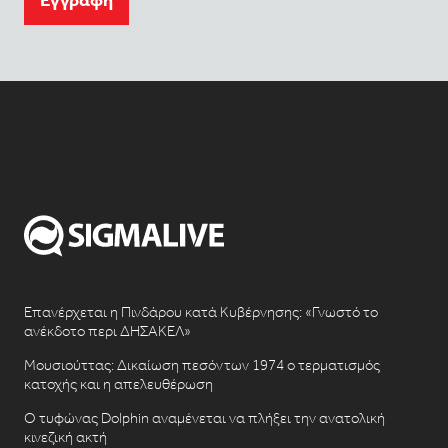
Eγγραφή
Επανέρχεται η Πινδάρου κατά Κυβέρνησης: «Γνωστό το
ανέκδοτο περι ΔΗΣΑΚΕΛ»
Μουσιούττας: Δικαίωση πεσόντων 1974 ο τερματισμός
κατοχής και η απελευθέρωση
Ο τυφώνας Dolphin αναμένεται να πλήξει την ανατολική
κινεζική ακτή