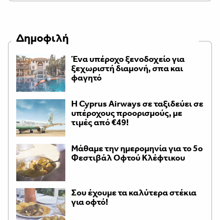
Δημοφιλή
Ένα υπέροχο ξενοδοχείο για
ξεχωριστή διαμονή, σπα και
φαγητό
H Cyprus Airways σε ταξιδεύει σε
υπέροχους προορισμούς, με
τιμές από €49!
Μάθαμε την ημερομηνία για το 5ο
Φεστιβάλ Οφτού Κλέφτικου
Σου έχουμε τα καλύτερα στέκια
για οφτό!