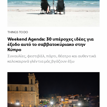
THINGS TO DO
Weekend Agenda: 30 υπέροχες ιδέες για
έξοδο αυτό το σαββατοκύριακο στην
Κύπρο
Συναυλίες, φεστιβάλ, πάρτι, θέατρο και αυθεντικά
καλοκαιρινά γλέντια μάς βγάζουν έξω