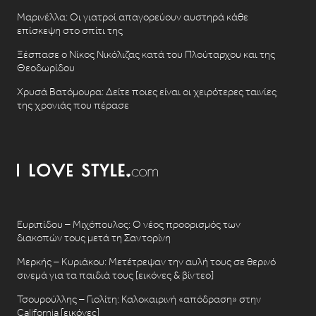
Μαρινέλλα: Οι γιατροί απαγορεύουν αυστηρά κάθε
επίσκεψη στο σπίτι της
Ξέσπασε ο Νίκος Νικόλιζας κατά του Πλούταρχου και της
Θεοδωρίδου
Χρυσά Βατόμουρα: Δείτε ποιες είναι οι χειρότερες ταινίες
της χρονιάς που πέρασε
Ευριπίδου – Μιχόπουλος: Ο νέος προορισμός των
διακοπών τους μετά τη Σαντορίνη
Μερκής – Κυριάκου: Μετέτρεψαν την αυλή τους σε θερινό
σινεμά για τα παιδιά τους [εικόνες & βίντεο]
Τσουρούλλης – Γιολίτη: Καλοκαιρινή «απόδραση» στην
California [εικόνες]