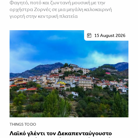
Φαγητό, ποτό και ζωντανή μουσική με την
ορχήστρα Ζορνές σε μια μεγάλη καλοκαιρινή
γιορτή στην κεντρική πλατεία
15 August 2026
THINGS TO DO
Λαϊκό γλέντι τον Δεκαπενταύγουστο