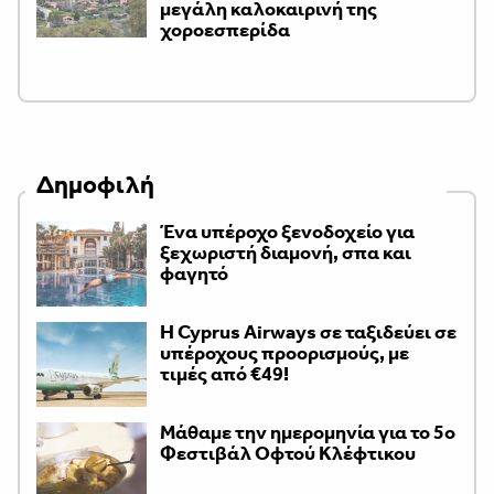
μεγάλη καλοκαιρινή της
χοροεσπερίδα
Δημοφιλή
Ένα υπέροχο ξενοδοχείο για
ξεχωριστή διαμονή, σπα και
φαγητό
H Cyprus Airways σε ταξιδεύει σε
υπέροχους προορισμούς, με
τιμές από €49!
Μάθαμε την ημερομηνία για το 5ο
Φεστιβάλ Οφτού Κλέφτικου