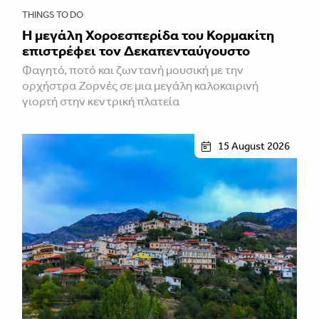
THINGS TO DO
Η μεγάλη Χοροεσπερίδα του Κορμακίτη
επιστρέφει τον Δεκαπενταύγουστο
Φαγητό, ποτό και ζωντανή μουσική με την
ορχήστρα Ζορνές σε μια μεγάλη καλοκαιρινή
γιορτή στην κεντρική πλατεία
15 August 2026