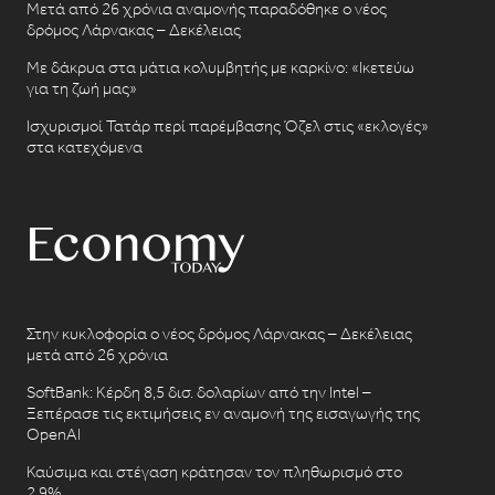
Μετά από 26 χρόνια αναμονής παραδόθηκε ο νέος
δρόμος Λάρνακας – Δεκέλειας
Με δάκρυα στα μάτια κολυμβητής με καρκίνο: «Ικετεύω
για τη ζωή μας»
Ισχυρισμοί Τατάρ περί παρέμβασης Όζελ στις «εκλογές»
στα κατεχόμενα
Στην κυκλοφορία ο νέος δρόμος Λάρνακας – Δεκέλειας
μετά από 26 χρόνια
SoftBank: Κέρδη 8,5 δισ. δολαρίων από την Intel –
Ξεπέρασε τις εκτιμήσεις εν αναμονή της εισαγωγής της
OpenAI
Καύσιμα και στέγαση κράτησαν τον πληθωρισμό στο
2,9%