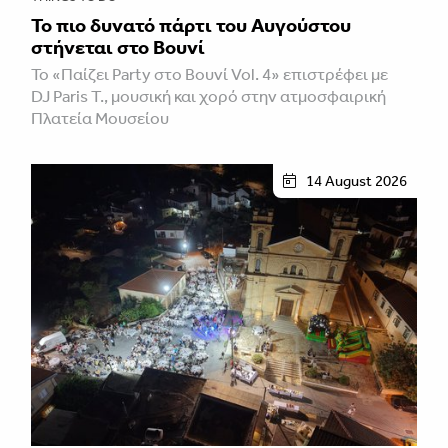
Το πιο δυνατό πάρτι του Αυγούστου
στήνεται στο Βουνί
Το «Παίζει Party στο Βουνί Vol. 4» επιστρέφει με
DJ Paris T., μουσική και χορό στην ατμοσφαιρική
Πλατεία Μουσείου
14 August 2026