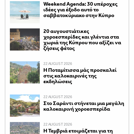
Weekend Agenda: 30 υπέροχες
ιδέες για έξοδο αυτό το
σαββατοκύριακο στην Κύπρο
20 αυγουστιάτικες
χοροεσπερίδες και γλέντια στα
χωριά της Κύπρου που αξίζει να
ζήσεις φέτος
22 AUGUST 2026
Η Ποταμίτισσα μάς προσκαλεί
στις καλοκαιρινές της
εκδηλώσεις
22 AUGUST 2026
Στο Σαράντι στήνεται μια μεγάλη
καλοκαιρινή χοροεσπερίδα
22 AUGUST 2026
Η Τεμβριά ετοιμάζεται για τη