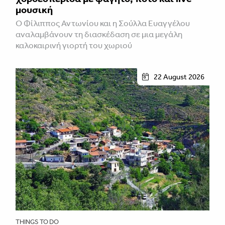
μουσική
Ο Φίλιππος Αντωνίου και η Σούλλα Ευαγγέλου
αναλαμβάνουν τη διασκέδαση σε μια μεγάλη
καλοκαιρινή γιορτή του χωριού
22 August 2026
THINGS TO DO