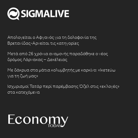
Απολογείται ο Αφγανός για τη δολοφονία της
Βρετανίδας-Αρνείται τις κατηγορίες
Μετά από 26 χρόνια αναμονής παραδόθηκε ο νέος
δρόμος Λάρνακας – Δεκέλειας
Με δάκρυα στα μάτια κολυμβητής με καρκίνο: «Ικετεύω
για τη ζωή μας»
Ισχυρισμοί Τατάρ περί παρέμβασης Όζελ στις «εκλογές»
στα κατεχόμενα