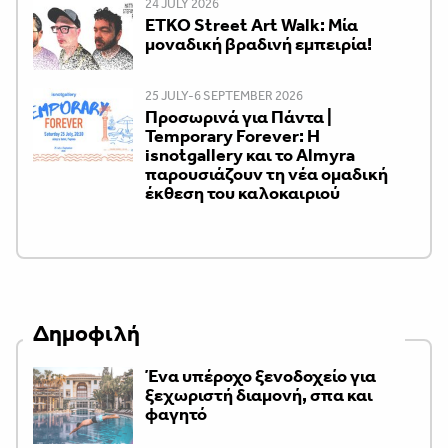
24 JULY 2026
ETKO Street Art Walk: Μία
μοναδική βραδινή εμπειρία!
25 JULY-6 SEPTEMBER 2026
Προσωρινά για Πάντα |
Temporary Forever: Η
isnotgallery και το Almyra
παρουσιάζουν τη νέα ομαδική
έκθεση του καλοκαιριού
Δημοφιλή
Ένα υπέροχο ξενοδοχείο για
ξεχωριστή διαμονή, σπα και
φαγητό