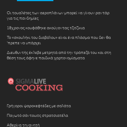
Οι τουαλέτες των αεροπλάνων μπορεί να γίνουν ραντάρ
για τις πανδημίες
18χρονος κουφάθηκε ακούγοντας τζιτζίκια
Το «σκουλήκι του διαβόλου» είναι ένα πλάσμα που δεν θα
‘πρεπε να υπάρχει
Διευθυντής έκλεβε μετρητά από την τράπεζά του και στη
θέση τους άφηνε παιδικά χαρτονομίσματα
Γρήγοροι ψαροκεφτέδες με σαλάτα
Παγωτό σάντουιτς στρατσιατέλα
Αθερίνα τηγανητή