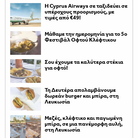
H Cyprus Airways σε ταξιδεύει σε
υπέροχους προορισμούς, με
τιμές από €49!
Μάθαμε την ημερομηνία για το 5ο
Φεστιβάλ Οφτού Κλέφτικου
Σου έχουμε τα καλύτερα στέκια
για οφτό!
Τη Δευτέρα απολαμβάνουμε
δωρεάν burger και μπίρα, στη
Λευκωσία
Μεζές, κλέφτικο και παγωμένη
μπίρα, σε μια πανέμορφη αυλή,
στη Λευκωσία