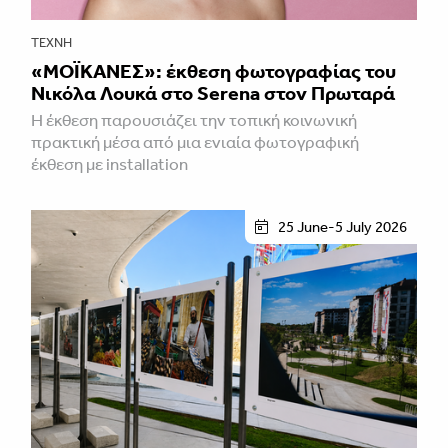
ΤΈΧΝΗ
«ΜΟΪΚΑΝΕΣ»: έκθεση φωτογραφίας του
Νικόλα Λουκά στο Serena στον Πρωταρά
H έκθεση παρουσιάζει την τοπική κοινωνική
πρακτική μέσα από μια ενιαία φωτογραφική
έκθεση με installation
25 June-5 July 2026