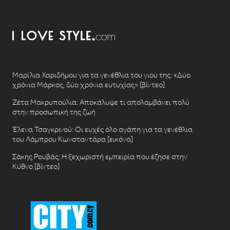
Μαρίλια Χαριδήμου για τα γενέθλια του γιου της: «Δύο
χρόνια Μάρκος, δύο χρόνια ευτυχίας» [βίντεο]
Ζέτα Μακρυπούλια: Αποκάλυψε τι απολαμβάνει πολύ
στην προσωπική της ζωή
Έλενα Τσαγκρινού: Οι ευχές όλο αγάπη για τα γενέθλια
του Λάμπρου Κωνσταντάρα [εικόνα]
Σάκης Ρουβάς: Η ξεχωριστή εμπειρία που έζησε στην
Κύθνο [βίντεο]