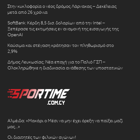
Στην κυκλοφορία ο νέος δρόμος Λάρνακας – Δεκέλειας
μετά από 26 χρόνια
SoftBank: Κέρδη 8,5 δισ. δολαρίων από την Intel –
Ξεπέρασε τις εκτιμήσεις εν αναμονή της εισαγωγής της
OpenAI
Καύσιμα και στέγαση κράτησαν τον πληθωρισμό στο
2,9%
Δήμος Λευκωσίας: Νέα εποχή για το Παλιό ΓΣΠ –
Ολοκληρώθηκε η διαδικασία ανάθεσης των υποστατικών
Αλμέιδα: «Μακάρι ο Μέσι να μην έχει όρεξη να παίξει μαζί
μας…»
Οι διαιτητές των φιλικών αγώνων!