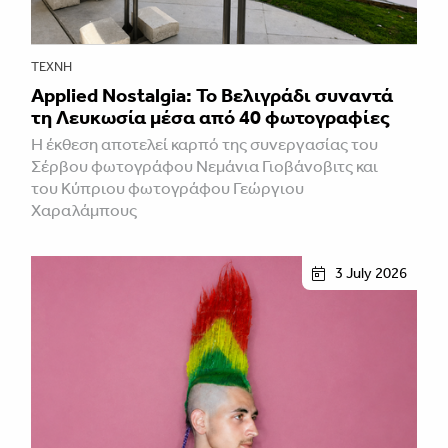
ΤΈΧΝΗ
Applied Nostalgia: Το Βελιγράδι συναντά
τη Λευκωσία μέσα από 40 φωτογραφίες
Η έκθεση αποτελεί καρπό της συνεργασίας του
Σέρβου φωτογράφου Νεμάνια Γιοβάνοβιτς και
του Κύπριου φωτογράφου Γεώργιου
Χαραλάμπους
3 July 2026