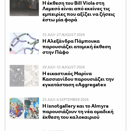
Η έκθεση του Bill Viola στη
Λεμεσό είναι από εκείνες τις
εμπειρίες που αξίζει να ζήσεις
έστω μία φορά
25 JULY-27 AUGUST 2026
Η Αλεξάνδρα Πάμπουκα
παρουσιάζει ατομική έκθεση
στην Πάφο
29 JULY-31 AUGUST 2026
Η εικαστικός Μαρίνα
Κασσιανίδου παρουσιάζει την
εγκατάσταση «Aggregate»
25 JULY-6 SEPTEMBER 2026
Η isnotgallery και το Almyra
παρουσιάζουν τη νέα ομαδική
έκθεση του καλοκαιριού