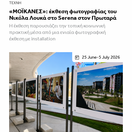
ΤΈΧΝΗ
«ΜΟΪΚΑΝΕΣ»: έκθεση φωτογραφίας του
Νικόλα Λουκά στο Serena στον Πρωταρά
H έκθεση παρουσιάζει την τοπική κοινωνική
πρακτική μέσα από μια ενιαία φωτογραφική
έκθεση με installation
25 June-5 July 2026