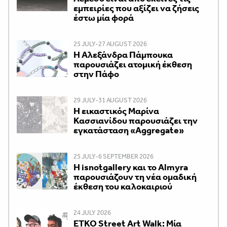
εμπειρίες που αξίζει να ζήσεις
έστω μία φορά
25 JULY-27 AUGUST 2026
Η Αλεξάνδρα Πάμπουκα
παρουσιάζει ατομική έκθεση
στην Πάφο
29 JULY-31 AUGUST 2026
Η εικαστικός Μαρίνα
Κασσιανίδου παρουσιάζει την
εγκατάσταση «Aggregate»
25 JULY-6 SEPTEMBER 2026
Η isnotgallery και το Almyra
παρουσιάζουν τη νέα ομαδική
έκθεση του καλοκαιριού
24 JULY 2026
ETKO Street Art Walk: Μία