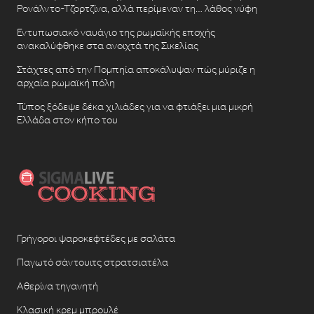
Ρονάλντο-Τζορτζίνα, αλλά περίμεναν τη… λάθος νύφη
Εντυπωσιακό ναυάγιο της ρωμαϊκής εποχής
ανακαλύφθηκε στα ανοιχτά της Σικελίας
Στάχτες από την Πομπηία αποκάλυψαν πώς μύριζε η
αρχαία ρωμαϊκή πόλη
Τύπος ξόδεψε δέκα χιλιάδες για να φτιάξει μια μικρή
Ελλάδα στον κήπο του
Γρήγοροι ψαροκεφτέδες με σαλάτα
Παγωτό σάντουιτς στρατσιατέλα
Αθερίνα τηγανητή
Κλασική κρεμ μπρουλέ