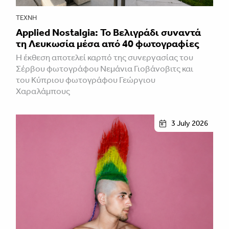
ΤΈΧΝΗ
Applied Nostalgia: Το Βελιγράδι συναντά
τη Λευκωσία μέσα από 40 φωτογραφίες
Η έκθεση αποτελεί καρπό της συνεργασίας του
Σέρβου φωτογράφου Νεμάνια Γιοβάνοβιτς και
του Κύπριου φωτογράφου Γεώργιου
Χαραλάμπους
3 July 2026