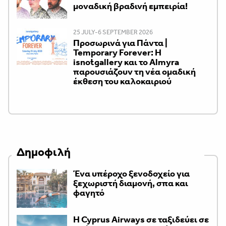
μοναδική βραδινή εμπειρία!
25 JULY-6 SEPTEMBER 2026
Προσωρινά για Πάντα |
Temporary Forever: Η
isnotgallery και το Almyra
παρουσιάζουν τη νέα ομαδική
έκθεση του καλοκαιριού
Δημοφιλή
Ένα υπέροχο ξενοδοχείο για
ξεχωριστή διαμονή, σπα και
φαγητό
H Cyprus Airways σε ταξιδεύει σε