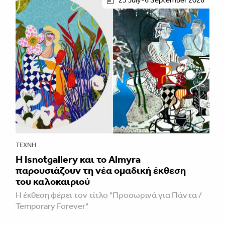
25 July-6 September 2026
ΤΈΧΝΗ
Η isnotgallery και το Almyra
παρουσιάζουν τη νέα ομαδική έκθεση
του καλοκαιριού
Η έκθεση φέρει τον τίτλο "Προσωρινά για Πάντα /
Temporary Forever"