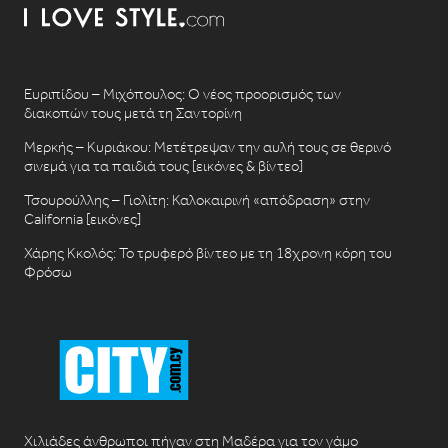
Ευριπίδου – Μιχόπουλος: Ο νέος προορισμός των
διακοπών τους μετά τη Σαντορίνη
Μερκής – Κυριάκου: Μετέτρεψαν την αυλή τους σε θερινό
σινεμά για τα παιδιά τους [εικόνες & βίντεο]
Τσουρούλλης – Γιολίτη: Καλοκαιρινή «απόδραση» στην
California [εικόνες]
Χάρης Κκολός: Το τρυφερό βίντεο με τη 18χρονη κόρη του
Φρόσω
Χιλιάδες άνθρωποι πήγαν στη Μαδέρα για τον γάμο