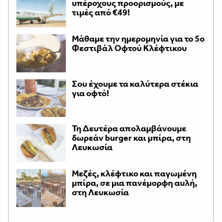
υπέροχους προορισμούς, με
τιμές από €49!
Μάθαμε την ημερομηνία για το 5ο
Φεστιβάλ Οφτού Κλέφτικου
Σου έχουμε τα καλύτερα στέκια
για οφτό!
Τη Δευτέρα απολαμβάνουμε
δωρεάν burger και μπίρα, στη
Λευκωσία
Μεζές, κλέφτικο και παγωμένη
μπίρα, σε μια πανέμορφη αυλή,
στη Λευκωσία