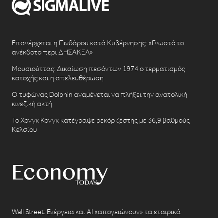
Επανέρχεται η Πινδάρου κατά Κυβέρνησης: «Γνωστό το
ανέκδοτο περι ΔΗΣΑΚΕΛ»
Μουσιούττας: Δικαίωση πεσόντων 1974 ο τερματισμός
κατοχής και η απελευθέρωση
Ο τυφώνας Dolphin αναμένεται να πλήξει την ανατολική
κινεζική ακτή
Το Χονγκ Κονγκ κατέγραψε ρεκόρ ζέστης με 36,9 βαθμούς
Κελσίου
Wall Street: Ενέργεια και AI «απογειώνουν» τα εταιρικά