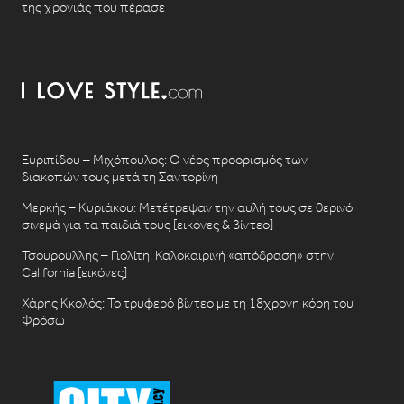
της χρονιάς που πέρασε
Ευριπίδου – Μιχόπουλος: Ο νέος προορισμός των
διακοπών τους μετά τη Σαντορίνη
Μερκής – Κυριάκου: Μετέτρεψαν την αυλή τους σε θερινό
σινεμά για τα παιδιά τους [εικόνες & βίντεο]
Τσουρούλλης – Γιολίτη: Καλοκαιρινή «απόδραση» στην
California [εικόνες]
Χάρης Κκολός: Το τρυφερό βίντεο με τη 18χρονη κόρη του
Φρόσω