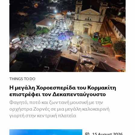
THINGS TO DO
Η μεγάλη Χοροεσπερίδα του Κορμακίτη
επιστρέφει τον Δεκαπενταύγουστο
Φαγητό, ποτό και ζωντανή μουσική με την
ορχήστρα Ζορνές σε μια μεγάλη καλοκαιρινή
γιορτή στην κεντρική πλατεία
15 August 2026