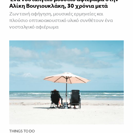
Αλίκη Βουγιουκλάκη, 30 χρόνια μετά
Ζωντανή αφήγηση, μουσικές ερμηνείες και
πλούσιο οπτικοακουστικό υλικό συνθέτουν ένα
νοσταλγικό αφιέρωμα
THINGS TO DO