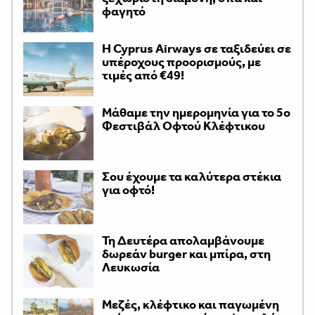
φαγητό
H Cyprus Airways σε ταξιδεύει σε
υπέροχους προορισμούς, με
τιμές από €49!
Μάθαμε την ημερομηνία για το 5ο
Φεστιβάλ Οφτού Κλέφτικου
Σου έχουμε τα καλύτερα στέκια
για οφτό!
Τη Δευτέρα απολαμβάνουμε
δωρεάν burger και μπίρα, στη
Λευκωσία
Μεζές, κλέφτικο και παγωμένη