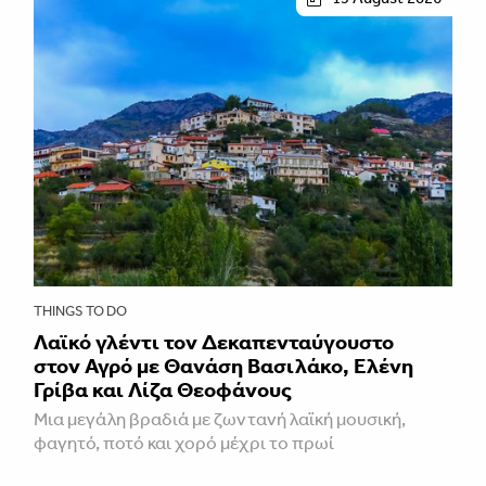
THINGS TO DO
Λαϊκό γλέντι τον Δεκαπενταύγουστο
στον Αγρό με Θανάση Βασιλάκο, Ελένη
Γρίβα και Λίζα Θεοφάνους
Μια μεγάλη βραδιά με ζωντανή λαϊκή μουσική,
φαγητό, ποτό και χορό μέχρι το πρωί