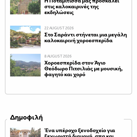
Η Ποταμίτισσα μάς προσκαλεί
στις καλοκαιρινές της
εκδηλώσεις
22 AUGUST 2026
Στο Σαράντι στήνεται μια μεγάλη
καλοκαιρινή χοροεσπερίδα
8 AUGUST 2026
Χοροεσπερίδα στον Άγιο
Θεόδωρο Πιτσιλιάς με μουσική,
φαγητό και χορό
Δημοφιλή
Ένα υπέροχο ξενοδοχείο για
ξεχωριστή διαμονή, σπα και