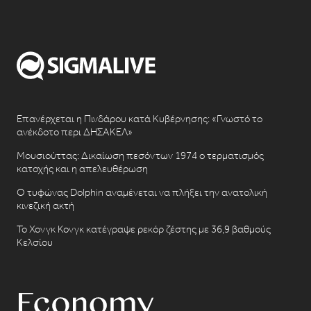
Επανέρχεται η Πινδάρου κατά Κυβέρνησης: «Γνωστό το
ανέκδοτο περι ΔΗΣΑΚΕΛ»
Μουσιούττας: Δικαίωση πεσόντων 1974 ο τερματισμός
κατοχής και η απελευθέρωση
Ο τυφώνας Dolphin αναμένεται να πλήξει την ανατολική
κινεζική ακτή
Το Χονγκ Κονγκ κατέγραψε ρεκόρ ζέστης με 36,9 βαθμούς
Κελσίου