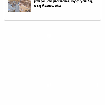
μπίρα, σε μια πανέμορφη αυλή,
στη Λευκωσία