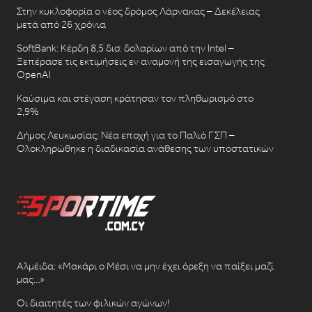
Στην κυκλοφορία ο νέος δρόμος Λάρνακας – Δεκέλειας
μετά από 26 χρόνια
SoftBank: Κέρδη 8,5 δισ. δολαρίων από την Intel –
Ξεπέρασε τις εκτιμήσεις εν αναμονή της εισαγωγής της
OpenAI
Καύσιμα και στέγαση κράτησαν τον πληθωρισμό στο
2,9%
Δήμος Λευκωσίας: Νέα εποχή για το Παλιό ΓΣΠ –
Ολοκληρώθηκε η διαδικασία ανάθεσης των υποστατικών
Αλμέιδα: «Μακάρι ο Μέσι να μην έχει όρεξη να παίξει μαζί
μας…»
Οι διαιτητές των φιλικών αγώνων!