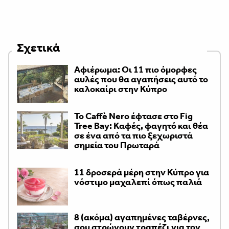
Σχετικά
Αφιέρωμα: Οι 11 πιο όμορφες
αυλές που θα αγαπήσεις αυτό το
καλοκαίρι στην Κύπρο
Το Caffè Nero έφτασε στο Fig
Tree Bay: Καφές, φαγητό και θέα
σε ένα από τα πιο ξεχωριστά
σημεία του Πρωταρά
11 δροσερά μέρη στην Κύπρο για
νόστιμο μαχαλεπί όπως παλιά
8 (ακόμα) αγαπημένες ταβέρνες,
σου στρώνουν τραπέζι για τον