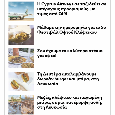
H Cyprus Airways σε ταξιδεύει σε
υπέροχους προορισμούς, με
τιμές από €49!
Μάθαμε την ημερομηνία για το 5ο
Φεστιβάλ Οφτού Κλέφτικου
Σου έχουμε τα καλύτερα στέκια
για οφτό!
Τη Δευτέρα απολαμβάνουμε
δωρεάν burger και μπίρα, στη
Λευκωσία
Μεζές, κλέφτικο και παγωμένη
μπίρα, σε μια πανέμορφη αυλή,
στη Λευκωσία