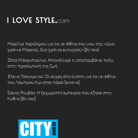
Μαρίλια Χαριδήμου για τα γενέθλια του γιου της: «Δύο
χρόνια Μάρκος, δύο χρόνια ευτυχίας» [βίντεο]
Ζέτα Μακρυπούλια: Αποκάλυψε τι απολαμβάνει πολύ
στην προσωπική της ζωή
Έλενα Τσαγκρινού: Οι ευχές όλο αγάπη για τα γενέθλια
του Λάμπρου Κωνσταντάρα [εικόνα]
Σάκης Ρουβάς: Η ξεχωριστή εμπειρία που έζησε στην
Κύθνο [βίντεο]