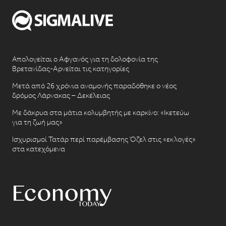
Απολογείται ο Αφγανός για τη δολοφονία της
Βρετανίδας-Αρνείται τις κατηγορίες
Μετά από 26 χρόνια αναμονής παραδόθηκε ο νέος
δρόμος Λάρνακας – Δεκέλειας
Με δάκρυα στα μάτια κολυμβητής με καρκίνο: «Ικετεύω
για τη ζωή μας»
Ισχυρισμοί Τατάρ περί παρέμβασης Όζελ στις «εκλογές»
στα κατεχόμενα