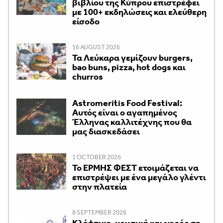
βιβλίου της Κύπρου επιστρέφει
με 100+ εκδηλώσεις και ελεύθερη
είσοδο
16 AUGUST 2026
Τα Λεύκαρα γεμίζουν burgers,
bao buns, pizza, hot dogs και
churros
Astromeritis Food Festival:
Αυτός είναι ο αγαπημένος
Έλληνας καλλιτέχνης που θα
μας διασκεδάσει
1 OCTOBER 2026
Το ΕΡΜΗΣ ΦΕΣΤ ετοιμάζεται να
επιστρέψει με ένα μεγάλο γλέντι
στην πλατεία
8 SEPTEMBER 2026
Κλέφτικο, μουσική και χορός σε