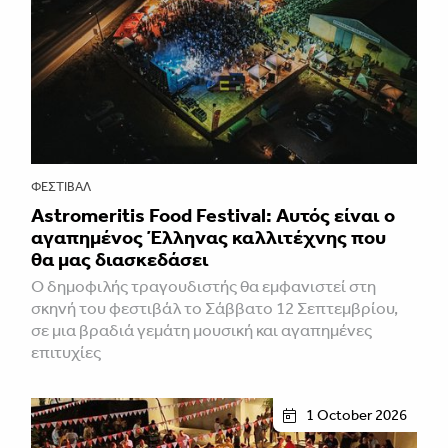
ΦΕΣΤΙΒΑΛ
Astromeritis Food Festival: Αυτός είναι ο
αγαπημένος Έλληνας καλλιτέχνης που
θα μας διασκεδάσει
Ο δημοφιλής τραγουδιστής θα εμφανιστεί στη
σκηνή του φεστιβάλ το Σάββατο 12 Σεπτεμβρίου,
σε μια βραδιά γεμάτη μουσική και αγαπημένες
επιτυχίες
1 October 2026