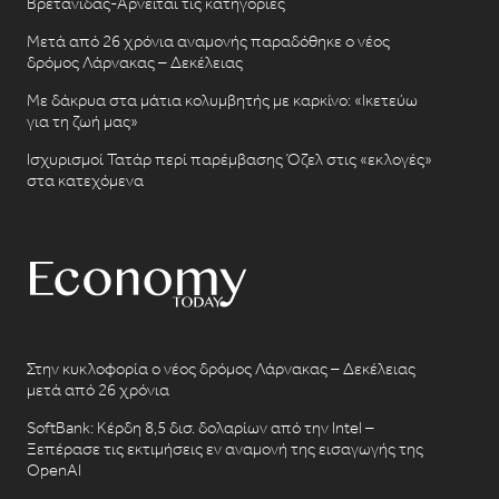
Βρετανίδας-Αρνείται τις κατηγορίες
Μετά από 26 χρόνια αναμονής παραδόθηκε ο νέος
δρόμος Λάρνακας – Δεκέλειας
Με δάκρυα στα μάτια κολυμβητής με καρκίνο: «Ικετεύω
για τη ζωή μας»
Ισχυρισμοί Τατάρ περί παρέμβασης Όζελ στις «εκλογές»
στα κατεχόμενα
Στην κυκλοφορία ο νέος δρόμος Λάρνακας – Δεκέλειας
μετά από 26 χρόνια
SoftBank: Κέρδη 8,5 δισ. δολαρίων από την Intel –
Ξεπέρασε τις εκτιμήσεις εν αναμονή της εισαγωγής της
OpenAI