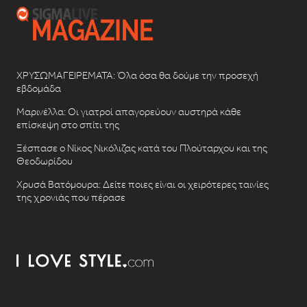
ΧΡΥΣΩΜΑΓΕΙΡΕΜΑΤΑ: Όλα όσα θα δούμε την προσεχή
εβδομάδα
Μαρινέλλα: Οι γιατροί απαγορεύουν αυστηρά κάθε
επίσκεψη στο σπίτι της
Ξέσπασε ο Νίκος Νικόλιζας κατά του Πλούταρχου και της
Θεοδωρίδου
Χρυσά Βατόμουρα: Δείτε ποιες είναι οι χειρότερες ταινίες
της χρονιάς που πέρασε