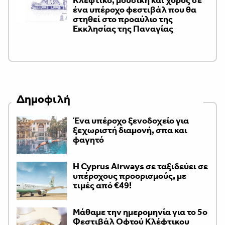
ένα υπέροχο φεστιβάλ που θα
στηθεί στο προαύλιο της
Εκκλησίας της Παναγίας
Δημοφιλή
Ένα υπέροχο ξενοδοχείο για
ξεχωριστή διαμονή, σπα και
φαγητό
H Cyprus Airways σε ταξιδεύει σε
υπέροχους προορισμούς, με
τιμές από €49!
Μάθαμε την ημερομηνία για το 5ο
Φεστιβάλ Οφτού Κλέφτικου