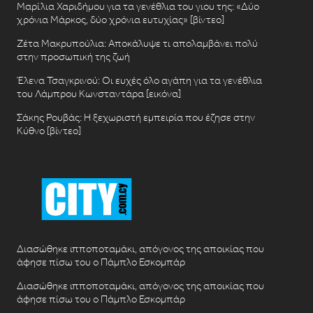
Μαρίλια Χαριδήμου για τα γενέθλια του γιου της: «Δύο
χρόνια Μάρκος, δύο χρόνια ευτυχίας» [βίντεο]
Ζέτα Μακρυπούλια: Αποκάλυψε τι απολαμβάνει πολύ
στην προσωπική της ζωή
Έλενα Τσαγκρινού: Οι ευχές όλο αγάπη για τα γενέθλια
του Λάμπρου Κωνσταντάρα [εικόνα]
Σάκης Ρουβάς: Η ξεχωριστή εμπειρία που έζησε στην
Κύθνο [βίντεο]
Διασώθηκε ιπποποταμάκι, απόγονος της αποικίας που
άφησε πίσω του ο Πάμπλο Εσκομπάρ
Διασώθηκε ιπποποταμάκι, απόγονος της αποικίας που
άφησε πίσω του ο Πάμπλο Εσκομπάρ