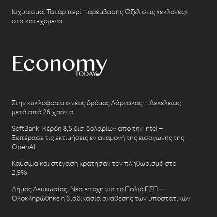
Ισχυρισμοί Τατάρ περί παρέμβασης Όζελ στις «εκλογές»
στα κατεχόμενα
Στην κυκλοφορία ο νέος δρόμος Λάρνακας – Δεκέλειας
μετά από 26 χρόνια
SoftBank: Κέρδη 8,5 δισ. δολαρίων από την Intel –
Ξεπέρασε τις εκτιμήσεις εν αναμονή της εισαγωγής της
OpenAI
Καύσιμα και στέγαση κράτησαν τον πληθωρισμό στο
2,9%
Δήμος Λευκωσίας: Νέα εποχή για το Παλιό ΓΣΠ –
Ολοκληρώθηκε η διαδικασία ανάθεσης των υποστατικών