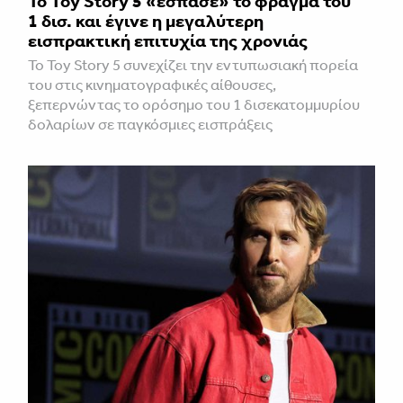
Το Toy Story 5 «έσπασε» το φράγμα του
1 δισ. και έγινε η μεγαλύτερη
εισπρακτική επιτυχία της χρονιάς
Το Toy Story 5 συνεχίζει την εντυπωσιακή πορεία
του στις κινηματογραφικές αίθουσες,
ξεπερνώντας το ορόσημο του 1 δισεκατομμυρίου
δολαρίων σε παγκόσμιες εισπράξεις