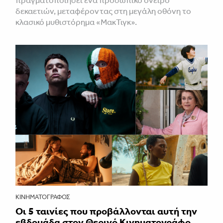
δεκαετιών, μεταφέροντας στη μεγάλη οθόνη το
κλασικό μυθιστόρημα «ΜακΤιγκ».
ΚΙΝΗΜΑΤΟΓΡΆΦΟΣ
Οι 5 ταινίες που προβάλλονται αυτή την
εβδομάδα στον Θερινό Κινηματογράφο