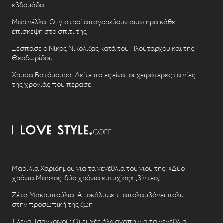
εβδομάδα
Μαρινέλλα: Οι γιατροί απαγορεύουν αυστηρά κάθε
επίσκεψη στο σπίτι της
Ξέσπασε ο Νίκος Νικόλιζας κατά του Πλούταρχου και της
Θεοδωρίδου
Χρυσά Βατόμουρα: Δείτε ποιες είναι οι χειρότερες ταινίες
της χρονιάς που πέρασε
Μαρίλια Χαριδήμου για τα γενέθλια του γιου της: «Δύο
χρόνια Μάρκος, δύο χρόνια ευτυχίας» [βίντεο]
Ζέτα Μακρυπούλια: Αποκάλυψε τι απολαμβάνει πολύ
στην προσωπική της ζωή
Έλενα Τσαγκρινού: Οι ευχές όλο αγάπη για τα γενέθλια