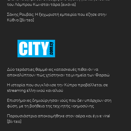
του Λάμπρου Κωνσταντάρα [εικόνα]
Σάκης Ρουβάς: Η ξεχωριστή εμπειρία που έζησε στην
Κύθνο [βίντεο]
Δύο τεράστιες θαμμένες κατασκευές πιθανόν να
αποκαλύπτουν πώς χτίστηκαν τα μνημεία των Φαραώ
Η ιστορία που συγκλόνισε την Κύπρο προβάλλεται σε
streaming ελληνικού καναλιού
Επιστήμονες δημιούργησαν ιούς που δεν υπάρχουν στη
φύση, με τη βοήθεια της τεχνητής νοημοσύνης
Παρουσιάστρια αποκοιμήθηκε στον αέρα και έγινε viral
[βίντεο]