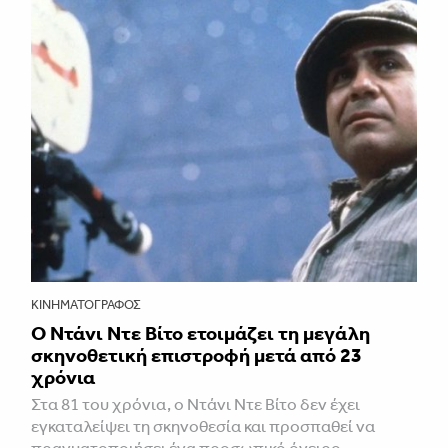
ΚΙΝΗΜΑΤΟΓΡΆΦΟΣ
Ο Ντάνι Ντε Βίτο ετοιμάζει τη μεγάλη
σκηνοθετική επιστροφή μετά από 23
χρόνια
Στα 81 του χρόνια, ο Ντάνι Ντε Βίτο δεν έχει
εγκαταλείψει τη σκηνοθεσία και προσπαθεί να
πραγματοποιήσει ένα προσωπικό όνειρο