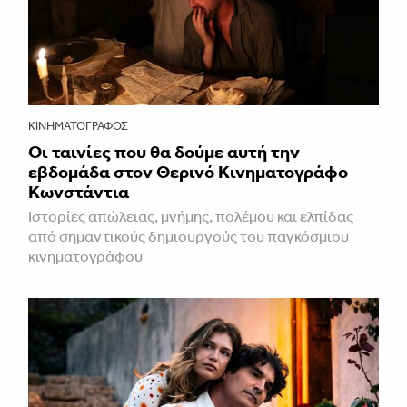
ΚΙΝΗΜΑΤΟΓΡΆΦΟΣ
Οι ταινίες που θα δούμε αυτή την
εβδομάδα στον Θερινό Κινηματογράφο
Κωνστάντια
Ιστορίες απώλειας, μνήμης, πολέμου και ελπίδας
από σημαντικούς δημιουργούς του παγκόσμιου
κινηματογράφου