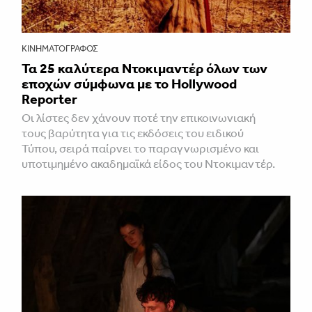
ΚΙΝΗΜΑΤΟΓΡΆΦΟΣ
Τα 25 καλύτερα Ντοκιμαντέρ όλων των
εποχών σύμφωνα με το Hollywood
Reporter
Οι λίστες δεν χάνουν ποτέ την επικοινωνιακή
τους βαρύτητα για τις εκδόσεις του ειδικού
Τύπου, σειρά παίρνει το παραγνωρισμένο και
υποτιμημένο ακαδημαϊκά είδος του Ντοκιμαντέρ.