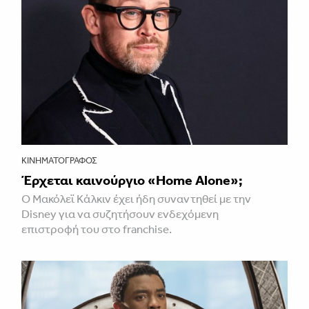
ΚΙΝΗΜΑΤΟΓΡΆΦΟΣ
Έρχεται καινούργιο «Home Alone»;
Ο Μακόλεϊ Κάλκιν έχει ήδη συναντηθεί με την
Disney για να συζητήσουν ενδεχόμενη
επιστροφή του στο franchise.