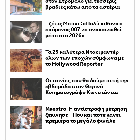
στον Στρόβολο για τέσσερις
βραδιές κάτω από τα αστέρια
Τζέιμς Μποντ: «Πολύ πιθανό ο
επόμενος 007 να ανακοινωθεί
μέσα στο 2026»
Τα 25 καλύτερα Ντοκιμαντέρ
όλων των εποχών σύμφωνα με
το Hollywood Reporter
Οι ταινίες που θα δούμε αυτή την
εβδομάδα στον Θερινό
Κινηματογράφο Κωνστάντια
Maestro: Η αντίστροφη μέτρηση
ξεκίνησε – Πού και πότε κάνει
πρεμιέρα το μεγάλο φινάλε