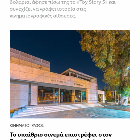
δολάρια, άφησε πίσω της το «Toy Story 5» και
συνεχίζει να γράφει ιστορία στις
κινηματογραφικές αίθουσες.
ΚΙΝΗΜΑΤΟΓΡΆΦΟΣ
Το υπαίθριο σινεμά επιστρέφει στον