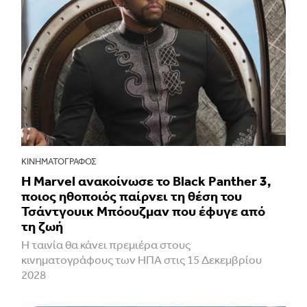
ΚΙΝΗΜΑΤΟΓΡΆΦΟΣ
Η Marvel ανακοίνωσε το Black Panther 3,
ποιος ηθοποιός παίρνει τη θέση του
Τσάντγουικ Μπόουζμαν που έφυγε από
τη ζωή
Η ταινία θα κάνει πρεμιέρα στους
κινηματογράφους των ΗΠΑ στις 15 Δεκεμβρίου
2028