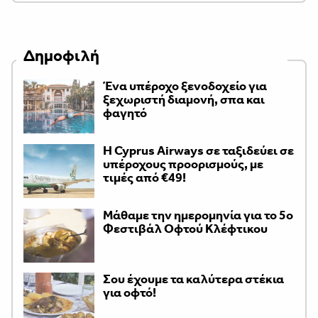
Δημοφιλή
Ένα υπέροχο ξενοδοχείο για
ξεχωριστή διαμονή, σπα και
φαγητό
H Cyprus Airways σε ταξιδεύει σε
υπέροχους προορισμούς, με
τιμές από €49!
Μάθαμε την ημερομηνία για το 5ο
Φεστιβάλ Οφτού Κλέφτικου
Σου έχουμε τα καλύτερα στέκια
για οφτό!