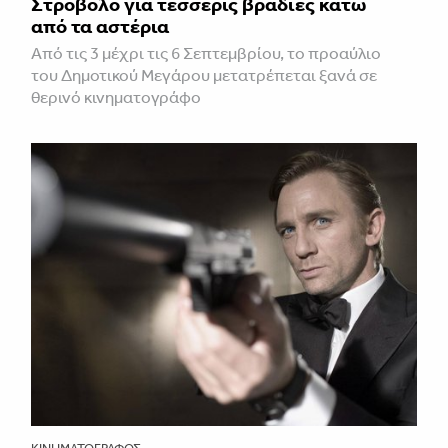
Στρόβολο για τέσσερις βραδιές κάτω
από τα αστέρια
Από τις 3 μέχρι τις 6 Σεπτεμβρίου, το προαύλιο
του Δημοτικού Μεγάρου μετατρέπεται ξανά σε
θερινό κινηματογράφο