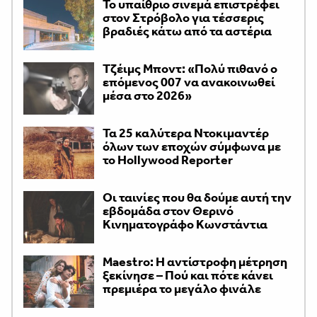
Το υπαίθριο σινεμά επιστρέφει
στον Στρόβολο για τέσσερις
βραδιές κάτω από τα αστέρια
Τζέιμς Μποντ: «Πολύ πιθανό ο
επόμενος 007 να ανακοινωθεί
μέσα στο 2026»
Τα 25 καλύτερα Ντοκιμαντέρ
όλων των εποχών σύμφωνα με
το Hollywood Reporter
Οι ταινίες που θα δούμε αυτή την
εβδομάδα στον Θερινό
Κινηματογράφο Κωνστάντια
Maestro: Η αντίστροφη μέτρηση
ξεκίνησε – Πού και πότε κάνει
πρεμιέρα το μεγάλο φινάλε