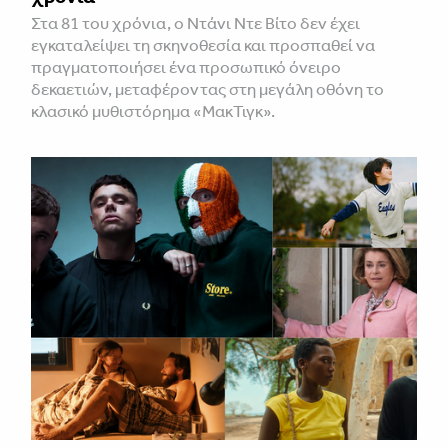
Στα 81 του χρόνια, ο Ντάνι Ντε Βίτο δεν έχει
εγκαταλείψει τη σκηνοθεσία και προσπαθεί να
πραγματοποιήσει ένα προσωπικό όνειρο
δεκαετιών, μεταφέροντας στη μεγάλη οθόνη το
κλασικό μυθιστόρημα «ΜακΤιγκ».