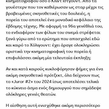
κινηματογράφου όσο ο Κλιντ Ιστγουντ. Από τα
γουέστερν που τον καθιέρωσαν ως σταρ μέχρι τις
βραβευμένες σκηνοθετικές του δουλειές, η
πορεία του αποτελεί ένα μοναδικό κεφάλαιο της
έβδομης τέχνης. Με αφορμή τα 96α γενέθλιά του,
το ενδιαφέρον των φίλων του σινεμά στρέφεται
ξανά γύρω από το ερώτημα που απασχολεί εδώ
και καιρό το Χόλιγουντ: έχει άραγε ολοκληρώσει
οριστικά την κινηματογραφική του πορεία ή
επιφυλάσσει ακόμη μία τελευταία έκπληξη;
Αν και κατά καιρούς κυκλοφόρησαν φήμες για ένα
ακόμη σκηνοθετικό πρότζεκτ, όλα δείχνουν πως
το «Juror #2» του 2024 ίσως αποτελέσει τελικά
το κύκνειο άσμα ενός δημιουργού που σημάδεψε
ολόκληρες γενιές θεατών.
Η αίσθηση αυτή ενισχύθηκε ακόμη περισσότερο