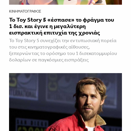
ΚΙΝΗΜΑΤΟΓΡΆΦΟΣ
Το Toy Story 5 «έσπασε» το φράγμα του
1 δισ. και έγινε η μεγαλύτερη
εισπρακτική επιτυχία της χρονιάς
Το Toy Story 5 συνεχίζει την εντυπωσιακή πορεία
του στις κινηματογραφικές αίθουσες,
ξεπερνώντας το ορόσημο του 1 δισεκατομμυρίου
δολαρίων σε παγκόσμιες εισπράξεις