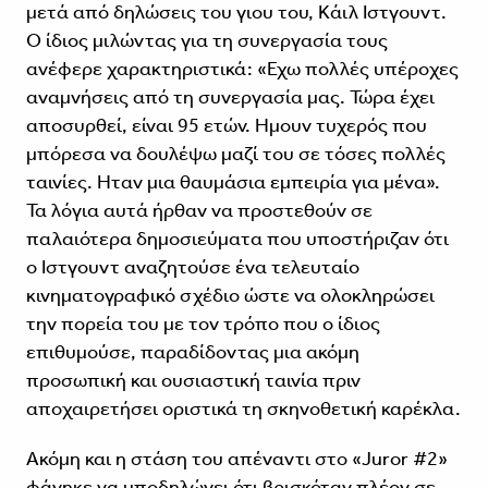
μετά από δηλώσεις του γιου του, Κάιλ Iστγουντ.
Ο ίδιος μιλώντας για τη συνεργασία τους
ανέφερε χαρακτηριστικά: «Εχω πολλές υπέροχες
αναμνήσεις από τη συνεργασία μας. Τώρα έχει
αποσυρθεί, είναι 95 ετών. Ημουν τυχερός που
μπόρεσα να δουλέψω μαζί του σε τόσες πολλές
ταινίες. Ηταν μια θαυμάσια εμπειρία για μένα».
Τα λόγια αυτά ήρθαν να προστεθούν σε
παλαιότερα δημοσιεύματα που υποστήριζαν ότι
ο Ιστγουντ αναζητούσε ένα τελευταίο
κινηματογραφικό σχέδιο ώστε να ολοκληρώσει
την πορεία του με τον τρόπο που ο ίδιος
επιθυμούσε, παραδίδοντας μια ακόμη
προσωπική και ουσιαστική ταινία πριν
αποχαιρετήσει οριστικά τη σκηνοθετική καρέκλα.
Ακόμη και η στάση του απέναντι στο «Juror #2»
φάνηκε να υποδηλώνει ότι βρισκόταν πλέον σε