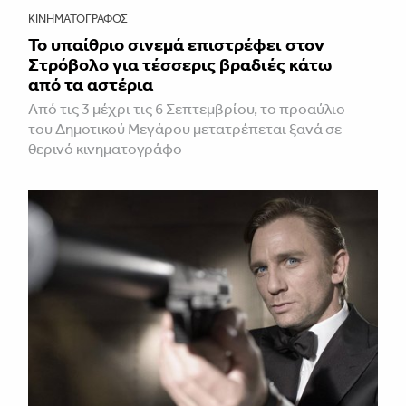
ΚΙΝΗΜΑΤΟΓΡΆΦΟΣ
Το υπαίθριο σινεμά επιστρέφει στον
Στρόβολο για τέσσερις βραδιές κάτω
από τα αστέρια
Από τις 3 μέχρι τις 6 Σεπτεμβρίου, το προαύλιο
του Δημοτικού Μεγάρου μετατρέπεται ξανά σε
θερινό κινηματογράφο