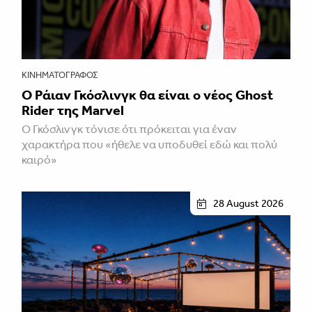
ΚΙΝΗΜΑΤΟΓΡΆΦΟΣ
Ο Ράιαν Γκόσλινγκ θα είναι ο νέος Ghost
Rider της Marvel
Ο Γκόσλινγκ τόνισε ότι πρόκειται για έναν
χαρακτήρα που «ήθελε να υποδυθεί εδώ και πολύ
καιρό»
28 August 2026