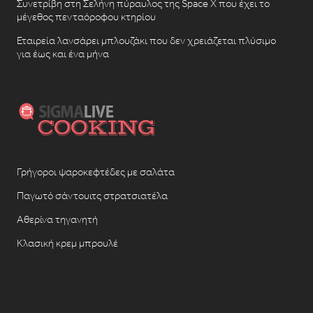
Συνετρίβη στη Σελήνη πύραυλος της Space X που έχει το
μέγεθος πενταόροφου κτηρίου
Εταιρεία λανσάρει μπλουζάκι που δεν χρειάζεται πλύσιμο
για έως και ένα μήνα
Γρήγοροι ψαροκεφτέδες με σαλάτα
Παγωτό σάντουιτς στρατσιατέλα
Αθερίνα τηγανητή
Κλασική κρεμ μπρουλέ