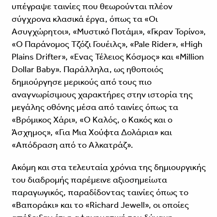
υπέγραψε ταινίες που θεωρούνται πλέον
σύγχρονα κλασικά έργα, όπως τα «Οι
Ασυγχώρητοι», «Μυστικό Ποτάμι», «Γκραν Τορίνο»,
«Ο Παράνομος Τζόζι Γουέιλς», «Pale Rider», «High
Plains Drifter», «Eνας Τέλειος Κόσμος» και «Million
Dollar Baby». Παράλληλα, ως ηθοποιός
δημιούργησε μερικούς από τους πιο
αναγνωρίσιμους χαρακτήρες στην ιστορία της
μεγάλης οθόνης μέσα από ταινίες όπως τα
«Βρόμικος Χάρι», «Ο Καλός, ο Κακός και ο
Άσχημος», «Για Μια Χούφτα Δολάρια» και
«Απόδραση από το Αλκατράζ».
Ακόμη και στα τελευταία χρόνια της δημιουργικής
του διαδρομής παρέμεινε αξιοσημείωτα
παραγωγικός, παραδίδοντας ταινίες όπως το
«Βαποράκι» και το «Richard Jewell», οι οποίες