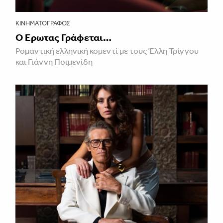
ΚΙΝΗΜΑΤΟΓΡΆΦΟΣ
Ο Έρωτας Γράφεται…
Ρομαντική ελληνική κομεντί με τους Έλλη Τρίγγου
και Γιάννη Ποιμενίδη