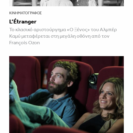
ΚΙΝΗΜΑΤΟΓΡΆΦΟΣ
L’Étranger
Το κλασικό αριστούργημα «Ο Ξένος» του Αλμπέρ
Καμύ μεταφέρεται στη μεγάλη οθόνη από τον
François Ozon