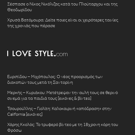
Ξέσπασε ο Νίκος Νικόλιζας κατά του Πλούταρχου και της
Θεοδωρίδου
Χρυσά Βατόμουρα: Δείτε ποιες είναι οι χειρότερες ταινίες
της χρονιάς που πέρασε
Ευριπίδου – Μιχόπουλος: Ο νέος προορισμός των
διακοπών τους μετά τη Σαντορίνη
Μερκής – Κυριάκου: Μετέτρεψαν την αυλή τους σε θερινό
σινεμά για τα παιδιά τους [εικόνες & βίντεο]
Τσουρούλλης – Γιολίτη: Καλοκαιρινή «απόδραση» στην
California [εικόνες]
Χάρης Κκολός: Το τρυφερό βίντεο με τη 18χρονη κόρη του
Φρόσω