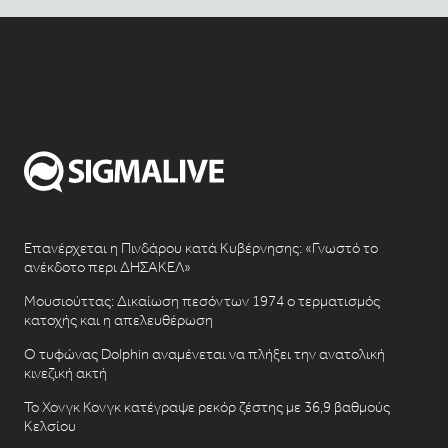
Επανέρχεται η Πινδάρου κατά Κυβέρνησης: «Γνωστό το
ανέκδοτο περι ΔΗΣΑΚΕΛ»
Μουσιούττας: Δικαίωση πεσόντων 1974 ο τερματισμός
κατοχής και η απελευθέρωση
Ο τυφώνας Dolphin αναμένεται να πλήξει την ανατολική
κινεζική ακτή
Το Χονγκ Κονγκ κατέγραψε ρεκόρ ζέστης με 36,9 βαθμούς
Κελσίου