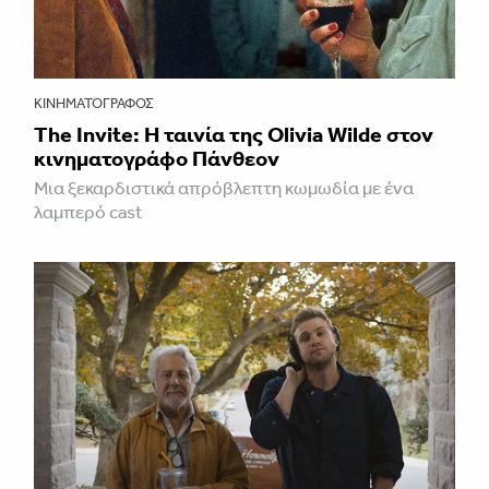
ΚΙΝΗΜΑΤΟΓΡΆΦΟΣ
The Invite: Η ταινία της Olivia Wilde στον
κινηματογράφο Πάνθεον
Μια ξεκαρδιστικά απρόβλεπτη κωμωδία με ένα
λαμπερό cast