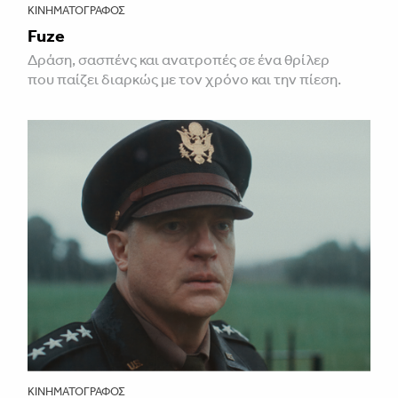
ΚΙΝΗΜΑΤΟΓΡΆΦΟΣ
Fuze
Δράση, σασπένς και ανατροπές σε ένα θρίλερ
που παίζει διαρκώς με τον χρόνο και την πίεση.
ΚΙΝΗΜΑΤΟΓΡΆΦΟΣ