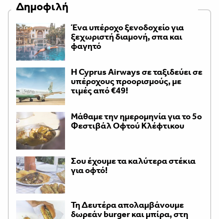
Δημοφιλή
Ένα υπέροχο ξενοδοχείο για
ξεχωριστή διαμονή, σπα και
φαγητό
H Cyprus Airways σε ταξιδεύει σε
υπέροχους προορισμούς, με
τιμές από €49!
Μάθαμε την ημερομηνία για το 5ο
Φεστιβάλ Οφτού Κλέφτικου
Σου έχουμε τα καλύτερα στέκια
για οφτό!
Τη Δευτέρα απολαμβάνουμε
δωρεάν burger και μπίρα, στη