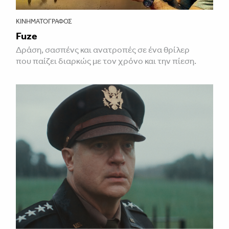
ΚΙΝΗΜΑΤΟΓΡΆΦΟΣ
Fuze
Δράση, σασπένς και ανατροπές σε ένα θρίλερ
που παίζει διαρκώς με τον χρόνο και την πίεση.