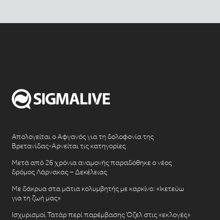
Απολογείται ο Αφγανός για τη δολοφονία της
Βρετανίδας-Αρνείται τις κατηγορίες
Μετά από 26 χρόνια αναμονής παραδόθηκε ο νέος
δρόμος Λάρνακας – Δεκέλειας
Με δάκρυα στα μάτια κολυμβητής με καρκίνο: «Ικετεύω
για τη ζωή μας»
Ισχυρισμοί Τατάρ περί παρέμβασης Όζελ στις «εκλογές»