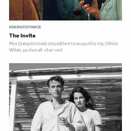
ΚΙΝΗΜΑΤΟΓΡΆΦΟΣ
The Invite
Μια ξεκαρδιστικά απρόβλεπτη κωμωδία της Olivia
Wilde, με ένα all-star cast