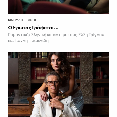
ΚΙΝΗΜΑΤΟΓΡΆΦΟΣ
Ο Έρωτας Γράφεται…
Ρομαντική ελληνική κομεντί με τους Έλλη Τρίγγου
και Γιάννη Ποιμενίδη