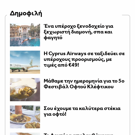
Δημοφιλή
Ένα υπέροχο ξενοδοχείο για
ξεχωριστή διαμονή, σπα και
φαγητό
H Cyprus Airways σε ταξιδεύει σε
υπέροχους προορισμούς, με
τιμές από €49!
Μάθαμε την ημερομηνία για το 5ο
Φεστιβάλ Οφτού Κλέφτικου
Σου έχουμε τα καλύτερα στέκια
για οφτό!