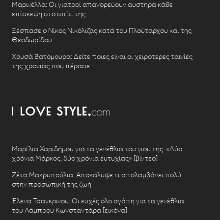
Μαρινέλλα: Οι γιατροί απαγορεύουν αυστηρά κάθε
επίσκεψη στο σπίτι της
Ξέσπασε ο Νίκος Νικόλιζας κατά του Πλούταρχου και της
Θεοδωρίδου
Χρυσά Βατόμουρα: Δείτε ποιες είναι οι χειρότερες ταινίες
της χρονιάς που πέρασε
Μαρίλια Χαριδήμου για τα γενέθλια του γιου της: «Δύο
χρόνια Μάρκος, δύο χρόνια ευτυχίας» [βίντεο]
Ζέτα Μακρυπούλια: Αποκάλυψε τι απολαμβάνει πολύ
στην προσωπική της ζωή
Έλενα Τσαγκρινού: Οι ευχές όλο αγάπη για τα γενέθλια
του Λάμπρου Κωνσταντάρα [εικόνα]