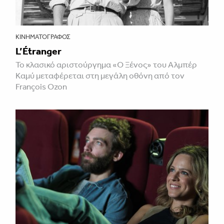
ΚΙΝΗΜΑΤΟΓΡΆΦΟΣ
L’Étranger
Το κλασικό αριστούργημα «Ο Ξένος» του Αλμπέρ
Καμύ μεταφέρεται στη μεγάλη οθόνη από τον
François Ozon