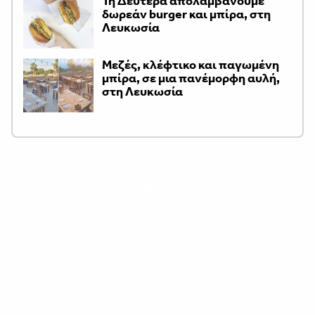
Τη Δευτέρα απολαμβάνουμε
δωρεάν burger και μπίρα, στη
Λευκωσία
Μεζές, κλέφτικο και παγωμένη
μπίρα, σε μια πανέμορφη αυλή,
στη Λευκωσία