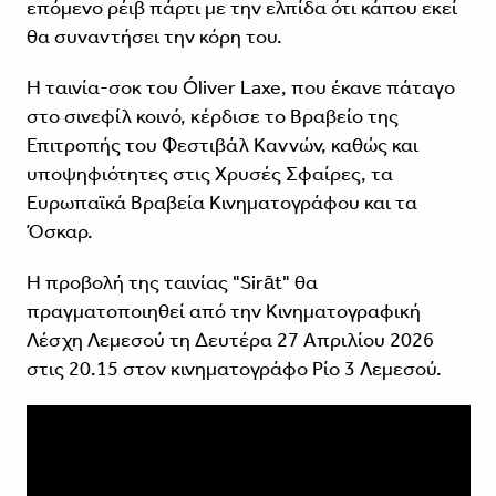
επόμενο ρέιβ πάρτι με την ελπίδα ότι κάπου εκεί
θα συναντήσει την κόρη του.
Η ταινία-σοκ του Óliver Laxe, που έκανε πάταγο
στο σινεφίλ κοινό, κέρδισε το Βραβείο της
Επιτροπής του Φεστιβάλ Καννών, καθώς και
υποψηφιότητες στις Χρυσές Σφαίρες, τα
Ευρωπαϊκά Βραβεία Κινηματογράφου και τα
Όσκαρ.
Η προβολή της ταινίας "Sirāt" θα
πραγματοποιηθεί από την Κινηματογραφική
Λέσχη Λεμεσού τη Δευτέρα 27 Απριλίου 2026
στις 20.15 στον κινηματογράφο Ρίο 3 Λεμεσού.