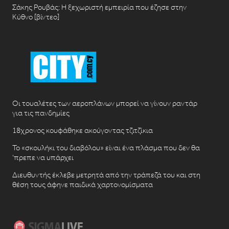
Σάκης Ρουβάς: Η ξεχωριστή εμπειρία που έζησε στην
Κύθνο [βίντεο]
Οι τουαλέτες των αεροπλάνων μπορεί να γίνουν ραντάρ
για τις πανδημίες
18χρονος κουφάθηκε ακούγοντας τζιτζίκια
Το «σκουλήκι του διαβόλου» είναι ένα πλάσμα που δεν θα
‘πρεπε να υπάρχει
Διευθυντής έκλεβε μετρητά από την τράπεζά του και στη
θέση τους άφηνε παιδικά χαρτονομίσματα