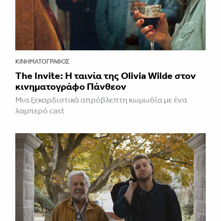
ΚΙΝΗΜΑΤΟΓΡΆΦΟΣ
The Invite: Η ταινία της Olivia Wilde στον
κινηματογράφο Πάνθεον
Μια ξεκαρδιστικά απρόβλεπτη κωμωδία με ένα
λαμπερό cast