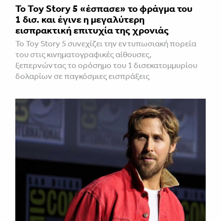
Το Toy Story 5 «έσπασε» το φράγμα του
1 δισ. και έγινε η μεγαλύτερη
εισπρακτική επιτυχία της χρονιάς
Το Toy Story 5 συνεχίζει την εντυπωσιακή πορεία
του στις κινηματογραφικές αίθουσες,
ξεπερνώντας το ορόσημο του 1 δισεκατομμυρίου
δολαρίων σε παγκόσμιες εισπράξεις