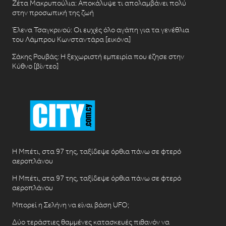
Ζέτα Μακρυπούλια: Αποκάλυψε τι απολαμβάνει πολύ
στην προσωπική της ζωή
Έλενα Τσαγκρινού: Οι ευχές όλο αγάπη για τα γενέθλια
του Λάμπρου Κωνσταντάρα [εικόνα]
Σάκης Ρουβάς: Η ξεχωριστή εμπειρία που έζησε στην
Κύθνο [βίντεο]
Η Μπέτι, στα 97 της, ταξίδεψε όρθια πάνω σε φτερό
αεροπλάνου
Η Μπέτι, στα 97 της, ταξίδεψε όρθια πάνω σε φτερό
αεροπλάνου
Μπορεί η Σελήνη να είναι βάση UFO;
Δύο τεράστιες θαμμένες κατασκευές πιθανόν να