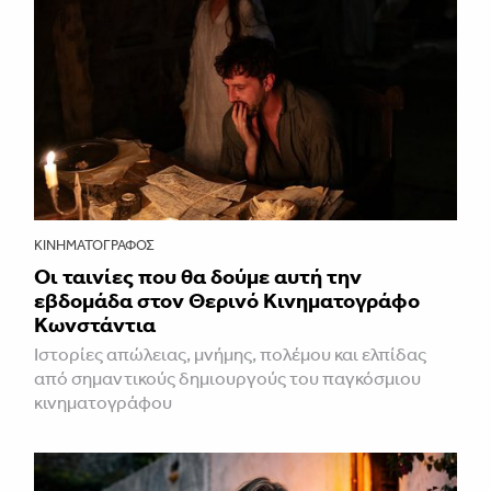
ΚΙΝΗΜΑΤΟΓΡΆΦΟΣ
Οι ταινίες που θα δούμε αυτή την
εβδομάδα στον Θερινό Κινηματογράφο
Κωνστάντια
Ιστορίες απώλειας, μνήμης, πολέμου και ελπίδας
από σημαντικούς δημιουργούς του παγκόσμιου
κινηματογράφου