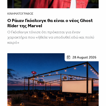
ΚΙΝΗΜΑΤΟΓΡΆΦΟΣ
Ο Ράιαν Γκόσλινγκ θα είναι ο νέος Ghost
Rider της Marvel
Ο Γκόσλινγκ τόνισε ότι πρόκειται για έναν
χαρακτήρα που «ήθελε να υποδυθεί εδώ και πολύ
καιρό»
28 August 2026