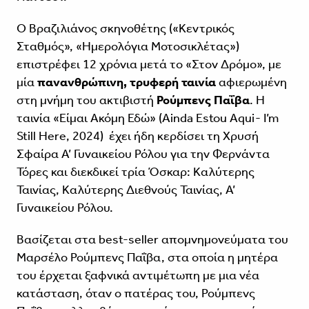
O Bραζιλιάνος σκηνοθέτης («Κεντρικός
Σταθμός», «Ημερολόγια Μοτοσικλέτας»)
επιστρέφει 12 χρόνια μετά το «Στον Δρόμο», με
μία
πανανθρώπινη, τρυφερή ταινία
αφιερωμένη
στη μνήμη του ακτιβιστή
Ρούμπενς Παΐβα
. Η
ταινία «Είμαι Ακόμη Εδώ» (Ainda Estou Aqui - I’m
Still Here, 2024) έχει ήδη κερδίσει τη Χρυσή
Σφαίρα Α’ Γυναικείου Ρόλου για την Φερνάντα
Τόρες και διεκδικεί τρία Όσκαρ: Καλύτερης
Ταινίας, Καλύτερης Διεθνούς Ταινίας, Α’
Γυναικείου Ρόλου.
Βασίζεται στα best-seller απομνημονεύματα του
Μαρσέλο Ρούμπενς Παΐβα, στα οποία η μητέρα
του έρχεται ξαφνικά αντιμέτωπη με μια νέα
κατάσταση, όταν ο πατέρας του, Ρούμπενς