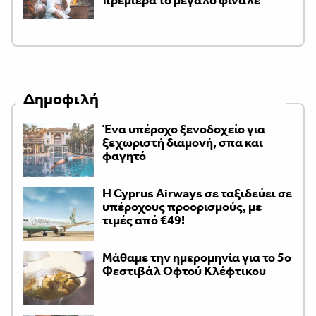
πρεμιέρα το μεγάλο φινάλε
Δημοφιλή
Ένα υπέροχο ξενοδοχείο για
ξεχωριστή διαμονή, σπα και
φαγητό
H Cyprus Airways σε ταξιδεύει σε
υπέροχους προορισμούς, με
τιμές από €49!
Μάθαμε την ημερομηνία για το 5ο
Φεστιβάλ Οφτού Κλέφτικου