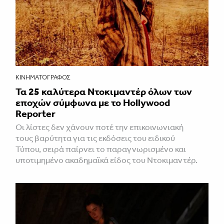
ΚΙΝΗΜΑΤΟΓΡΆΦΟΣ
Τα 25 καλύτερα Ντοκιμαντέρ όλων των
εποχών σύμφωνα με το Hollywood
Reporter
Οι λίστες δεν χάνουν ποτέ την επικοινωνιακή
τους βαρύτητα για τις εκδόσεις του ειδικού
Τύπου, σειρά παίρνει το παραγνωρισμένο και
υποτιμημένο ακαδημαϊκά είδος του Ντοκιμαντέρ.