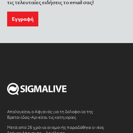
τις τελευταίες ειδήσεις το email σας!
Eγγραφή
Απολογείται ο Αφγανός για τη δολοφονία της
Βρετανίδας-Αρνείται τις κατηγορίες
Μετά από 26 χρόνια αναμονής παραδόθηκε ο νέος
δρόμος Λάρνακας – Δεκέλειας