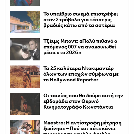
Το υπαίθριο σινεμά επιστρέφει
στον Στρόβολο για τέσσερις
βραδιές κάτω από τα αστέρια
Τζέιμς Μποντ: «Πολύ πιθανό ο
επόμενος 007 να ανακοινωθεί
μέσα στο 2026»
Τα 25 καλύτερα Ντοκιμαντέρ
όλων των εποχών σύμφωνα με
το Hollywood Reporter
Οι ταινίες που θα δούμε αυτή την
εβδομάδα στον Θερινό
Κινηματογράφο Κωνστάντια
Maestro: Η αντίστροφη μέτρηση
ξεκίνησε – Πού και πότε κάνει