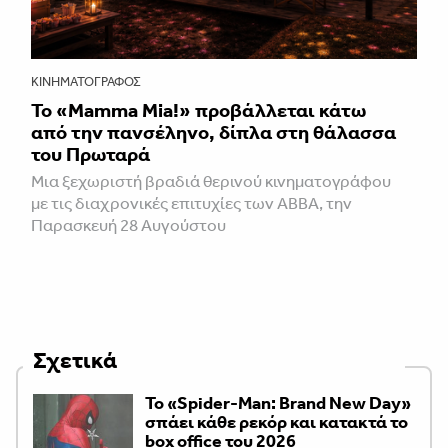
ΚΙΝΗΜΑΤΟΓΡΆΦΟΣ
Το «Mamma Mia!» προβάλλεται κάτω
από την πανσέληνο, δίπλα στη θάλασσα
του Πρωταρά
Μια ξεχωριστή βραδιά θερινού κινηματογράφου
με τις διαχρονικές επιτυχίες των ABBA, την
Παρασκευή 28 Αυγούστου
Σχετικά
Το «Spider-Man: Brand New Day»
σπάει κάθε ρεκόρ και κατακτά το
box office του 2026