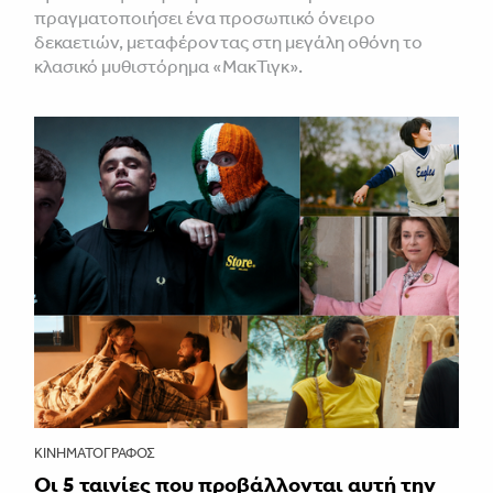
πραγματοποιήσει ένα προσωπικό όνειρο
δεκαετιών, μεταφέροντας στη μεγάλη οθόνη το
κλασικό μυθιστόρημα «ΜακΤιγκ».
ΚΙΝΗΜΑΤΟΓΡΆΦΟΣ
Οι 5 ταινίες που προβάλλονται αυτή την