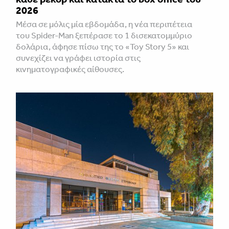
2026
Μέσα σε μόλις μία εβδομάδα, η νέα περιπέτεια
του Spider-Man ξεπέρασε το 1 δισεκατομμύριο
δολάρια, άφησε πίσω της το «Toy Story 5» και
συνεχίζει να γράφει ιστορία στις
κινηματογραφικές αίθουσες.