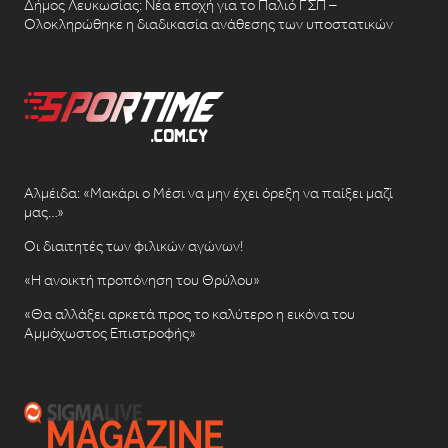
Δήμος Λευκωσίας: Νέα εποχή για το Παλιό ΓΣΠ –
Ολοκληρώθηκε η διαδικασία ανάθεσης των υποστατικών
Αλμέιδα: «Μακάρι ο Μέσι να μην έχει όρεξη να παίξει μαζί
μας…»
Οι διαιτητές των φιλικών αγώνων!
«Η ανοικτή προπόνηση του Θρύλου»
«Θα αλλάξει αρκετά προς το καλύτερο η εικόνα του
Αμμόχωστος Επιστροφής»