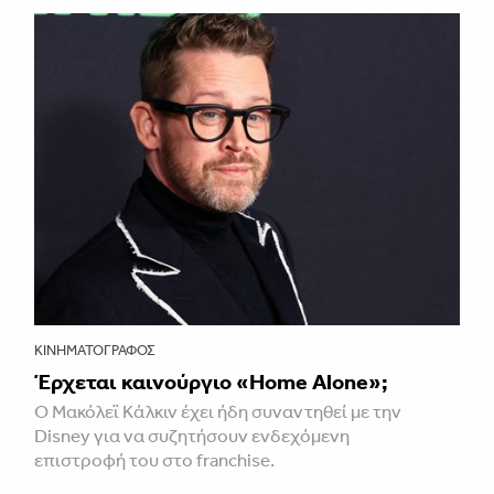
ΚΙΝΗΜΑΤΟΓΡΆΦΟΣ
Έρχεται καινούργιο «Home Alone»;
Ο Μακόλεϊ Κάλκιν έχει ήδη συναντηθεί με την
Disney για να συζητήσουν ενδεχόμενη
επιστροφή του στο franchise.