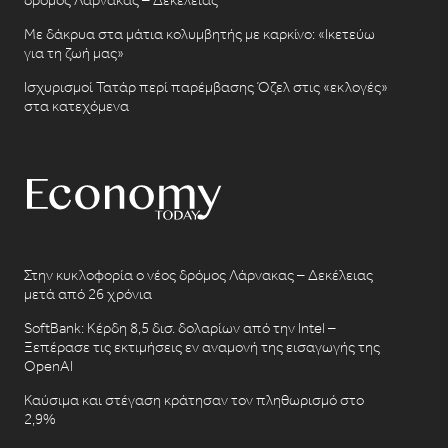
Με δάκρυα στα μάτια κολυμβητής με καρκίνο: «Ικετεύω
για τη ζωή μας»
Ισχυρισμοί Τατάρ περί παρέμβασης Όζελ στις «εκλογές»
στα κατεχόμενα
Στην κυκλοφορία ο νέος δρόμος Λάρνακας – Δεκέλειας
μετά από 26 χρόνια
SoftBank: Κέρδη 8,5 δισ. δολαρίων από την Intel –
Ξεπέρασε τις εκτιμήσεις εν αναμονή της εισαγωγής της
OpenAI
Καύσιμα και στέγαση κράτησαν τον πληθωρισμό στο
2,9%