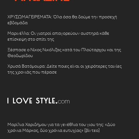
ΧΡΥΣΩΜΑΓΕΙΡΕΜΑΤΑ: Όλα όσα θα δούμε την προσεχή
εβδομάδα
Μαρινέλλα: Οι γιατροί απαγορεύουν αυστηρά κάθε
επίσκεψη στο σπίτι της
Ξέσπασε ο Νίκος Νικόλιζας κατά του Πλούταρχου και της
Θεοδωρίδου
Χρυσά Βατόμουρα: Δείτε ποιες είναι οι χειρότερες ταινίες
της χρονιάς που πέρασε
Μαρίλια Χαριδήμου για τα γενέθλια του γιου της: «Δύο
χρόνια Μάρκος, δύο χρόνια ευτυχίας» [βίντεο]