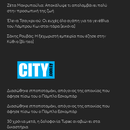
Ζέτα Μακρυπούλια: Αποκάλυψε τι απολαμβάνει πολύ
στην προσωπική της ζωή
Έλενα Τσαγκρινού: Οι ευχές όλο αγάπη για τα γενέθλια
του Λάμπρου Κωνσταντάρα [εικόνα]
Σάκης Ρουβάς: Η ξεχωριστή εμπειρία που έζησε στην
Κύθνο [βίντεο]
Διασώθηκε ιπποποταμάκι, απόγονος της αποικίας που
άφησε πίσω του ο Πάμπλο Εσκομπάρ
Διασώθηκε ιπποποταμάκι, απόγονος της αποικίας που
άφησε πίσω του ο Πάμπλο Εσκομπάρ
30 χρόνια μετά, η δολοφονία Tupac αναβιώνει στα
δικαστήρια