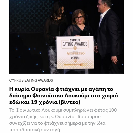
CYPRUS EATING AWARDS
Η κυρία Ουρανία φτιάχνει με αγάπη το
διάσημο Φοινιώτικο Λουκούμι στο χωριό
εδώ και 19 χρόνια (βίντεο)
Το Φοινιώτικο Λουκούμι συμπληρώνει φέτος 100
χρόνια ζωής, και η κ. Ουρανία Πίσσουρου,
συνεχίζει να το φτιάχνει σήμερα με την ίδια
παραδοσιακή συνταγή