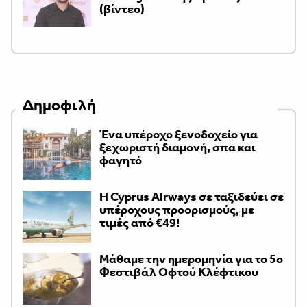
(βίντεο)
Δημοφιλή
Ένα υπέροχο ξενοδοχείο για
ξεχωριστή διαμονή, σπα και
φαγητό
H Cyprus Airways σε ταξιδεύει σε
υπέροχους προορισμούς, με
τιμές από €49!
Μάθαμε την ημερομηνία για το 5ο
Φεστιβάλ Οφτού Κλέφτικου