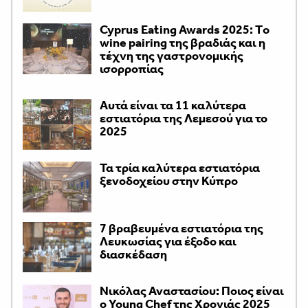
Cyprus Eating Awards 2025: Τo
wine pairing της βραδιάς και η
τέχνη της γαστρονομικής
ισορροπίας
Αυτά είναι τα 11 καλύτερα
εστιατόρια της Λεμεσού για το
2025
Τα τρία καλύτερα εστιατόρια
ξενοδοχείου στην Κύπρο
7 βραβευμένα εστιατόρια της
Λευκωσίας για έξοδο και
διασκέδαση
Νικόλας Αναστασίου: Ποιος είναι
ο Young Chef της Χρονιάς 2025