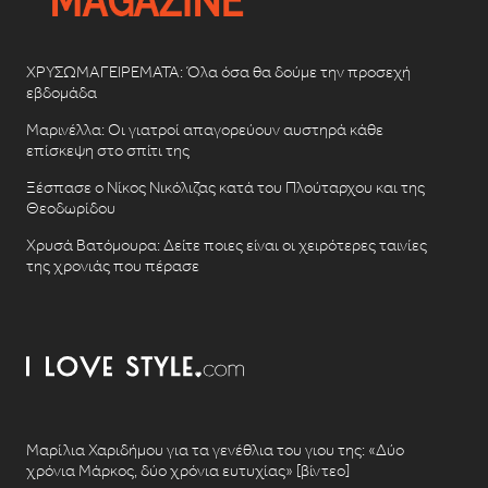
ΧΡΥΣΩΜΑΓΕΙΡΕΜΑΤΑ: Όλα όσα θα δούμε την προσεχή
εβδομάδα
Μαρινέλλα: Οι γιατροί απαγορεύουν αυστηρά κάθε
επίσκεψη στο σπίτι της
Ξέσπασε ο Νίκος Νικόλιζας κατά του Πλούταρχου και της
Θεοδωρίδου
Χρυσά Βατόμουρα: Δείτε ποιες είναι οι χειρότερες ταινίες
της χρονιάς που πέρασε
Μαρίλια Χαριδήμου για τα γενέθλια του γιου της: «Δύο
χρόνια Μάρκος, δύο χρόνια ευτυχίας» [βίντεο]