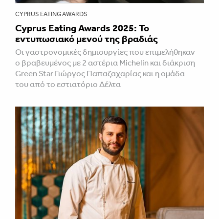
CYPRUS EATING AWARDS
Cyprus Eating Awards 2025: Το
εντυπωσιακό μενού της βραδιάς
Οι γαστρονομικές δημιουργίες που επιμελήθηκαν
ο βραβευμένος με 2 αστέρια Michelin και διάκριση
Green Star Γιώργος Παπαζαχαρίας και η ομάδα
του από το εστιατόριο Δέλτα