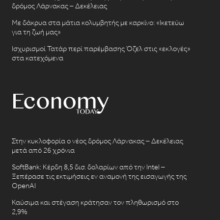
δρόμος Λάρνακας – Δεκέλειας
Με δάκρυα στα μάτια κολυμβητής με καρκίνο: «Ικετεύω
για τη ζωή μας»
Ισχυρισμοί Τατάρ περί παρέμβασης Όζελ στις «εκλογές»
στα κατεχόμενα
Στην κυκλοφορία ο νέος δρόμος Λάρνακας – Δεκέλειας
μετά από 26 χρόνια
SoftBank: Κέρδη 8,5 δισ. δολαρίων από την Intel –
Ξεπέρασε τις εκτιμήσεις εν αναμονή της εισαγωγής της
OpenAI
Καύσιμα και στέγαση κράτησαν τον πληθωρισμό στο
2,9%