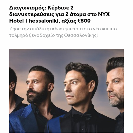
Διαγωνισμός: Κέρδισε 2
διανυκτερεύσεις για 2 άτομα στο NYX
Hotel Thessaloniki, αξίας €500
Ζήσε την απόλυτη urban εμπειρία στο νέο και πιο
τολμηρό ξενοδοχείο της Θεσσαλονίκης!