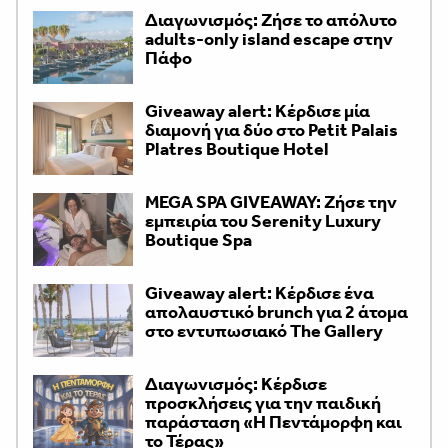
Διαγωνισμός: Ζήσε το απόλυτο
adults-only island escape στην
Πάφο
Giveaway alert: Κέρδισε μία
διαμονή για δύο στο Petit Palais
Platres Boutique Hotel
MEGA SPA GIVEAWAY: Ζήσε την
εμπειρία του Serenity Luxury
Boutique Spa
Giveaway alert: Κέρδισε ένα
απολαυστικό brunch για 2 άτομα
στο εντυπωσιακό The Gallery
Διαγωνισμός: Κέρδισε
προσκλήσεις για την παιδική
παράσταση «H Πεντάμορφη και
το Τέρας»