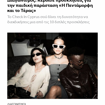
Διαγωνισμός: Κέρδισε προσκλήσεις για
την παιδική παράσταση «H Πεντάμορφη
και το Τέρας»
Το Check In Cyprus σού δίνει τη δυνατότητα να
διεκδικήσεις μια από τις 10 διπλές προσκλήσεις
ΔΙΑΓΩΝΙΣΜΟΊ