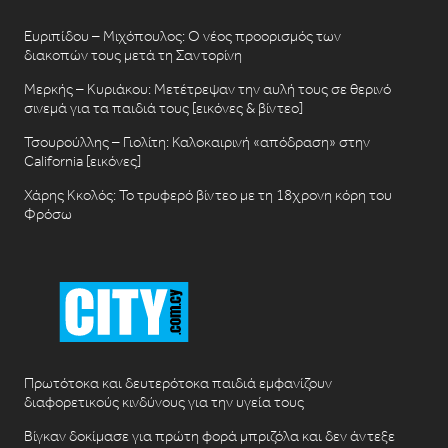
Ευριπίδου – Μιχόπουλος: Ο νέος προορισμός των
διακοπών τους μετά τη Σαντορίνη
Μερκής – Κυριάκου: Μετέτρεψαν την αυλή τους σε θερινό
σινεμά για τα παιδιά τους [εικόνες & βίντεο]
Τσουρούλλης – Γιολίτη: Καλοκαιρινή «απόδραση» στην
California [εικόνες]
Χάρης Κκολός: Το τρυφερό βίντεο με τη 18χρονη κόρη του
Φρόσω
Πρωτότοκα και δευτερότοκα παιδιά εμφανίζουν
διαφορετικούς κινδύνους για την υγεία τους
Βίγκαν δοκίμασε για πρώτη φορά μπριζόλα και δεν άντεξε