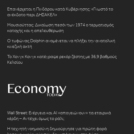
Επανέρχεται η Πινδάρου κατά Κυβέρνησης: «Γνωστό το
ανέκδοτο περι ΔΗΣΑΚΕΛ»
Μουσιούττας: Δικαίωση πεσόντων 1974 ο τερματισμός
κατοχής και η απελευθέρωση
Ο τυφώνας Dolphin αναμένεται να πλήξει την ανατολική
κινεζική ακτή
Το Χονγκ Κονγκ κατέγραψε ρεκόρ ζέστης με 36,9 βαθμούς
Κελσίου
Wall Street: Ενέργεια και AI «απογειώνουν» τα εταιρικά
κέρδη – Αντέχει όμως το ράλι;
Η τεχνητή νοημοσύνη δημιούργησε για πρώτη φορά