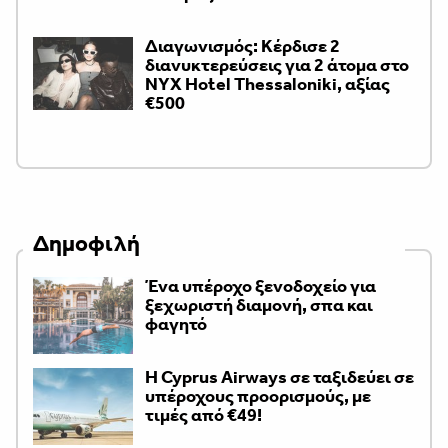
Διαγωνισμός: Κέρδισε 2
διανυκτερεύσεις για 2 άτομα στο
NYX Hotel Thessaloniki, αξίας
€500
Δημοφιλή
Ένα υπέροχο ξενοδοχείο για
ξεχωριστή διαμονή, σπα και
φαγητό
H Cyprus Airways σε ταξιδεύει σε
υπέροχους προορισμούς, με
τιμές από €49!