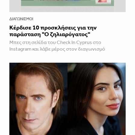
ΔΙΑΓΩΝΙΣΜΟΊ
Κέρδισε 10 προσκλήσεις για την
παράσταση "Ο ζηλιαρόγατος"
Μπες στη σελίδα του Check In Cyprus στο
Instagram και λάβε μέρος στον διαγωνισμό