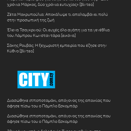
χρόνια Μάρκος, δύο χρόνια ευτυχίας» [βίντεο]
Ζέτα Μακρυπούλια: Αποκάλυψε τι απολαμβάνει πολύ
στην προσωπική της ζωή
Έλενα Τσαγκρινού: Οι ευχές όλο αγάπη για τα γενέθλια
του Λάμπρου Κωνσταντάρα [εικόνα]
Σάκης Ρουβάς: Η ξεχωριστή εμπειρία που έζησε στην
Κύθνο [βίντεο]
Διασώθηκε ιπποποταμάκι, απόγονος της αποικίας που
άφησε πίσω του ο Πάμπλο Εσκομπάρ
Διασώθηκε ιπποποταμάκι, απόγονος της αποικίας που
άφησε πίσω του ο Πάμπλο Εσκομπάρ