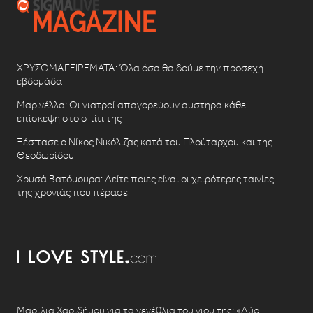
ΧΡΥΣΩΜΑΓΕΙΡΕΜΑΤΑ: Όλα όσα θα δούμε την προσεχή
εβδομάδα
Μαρινέλλα: Οι γιατροί απαγορεύουν αυστηρά κάθε
επίσκεψη στο σπίτι της
Ξέσπασε ο Νίκος Νικόλιζας κατά του Πλούταρχου και της
Θεοδωρίδου
Χρυσά Βατόμουρα: Δείτε ποιες είναι οι χειρότερες ταινίες
της χρονιάς που πέρασε
Μαρίλια Χαριδήμου για τα γενέθλια του γιου της: «Δύο