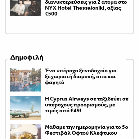
διανυκτερεύσεις για 2 άτομα στο
NYX Hotel Thessaloniki, αξίας
€500
Δημοφιλή
Ένα υπέροχο ξενοδοχείο για
ξεχωριστή διαμονή, σπα και
φαγητό
H Cyprus Airways σε ταξιδεύει σε
υπέροχους προορισμούς, με
τιμές από €49!
Μάθαμε την ημερομηνία για το 5ο
Φεστιβάλ Οφτού Κλέφτικου