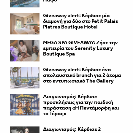
Giveaway alert: Κέρδισε μία
διαμονή για δύο στο Petit Palais
Platres Boutique Hotel
MEGA SPA GIVEAWAY: Ζήσε την
εμπειρία του Serenity Luxury
Boutique Spa
Giveaway alert: Κέρδισε ένα
απολαυστικό brunch για 2 άτομα
στο εντυπωσιακό The Gallery
Διαγωνισμός: Κέρδισε
προσκλήσεις για την παιδική
παράσταση «H Πεντάμορφη και
το Τέρας»
Διαγωνισμός: Κέρδισε 2