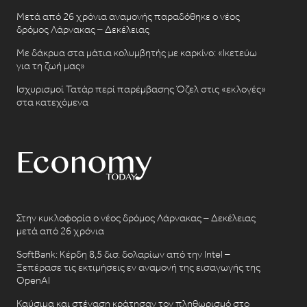
Μετά από 26 χρόνια αναμονής παραδόθηκε ο νέος
δρόμος Λάρνακας – Δεκέλειας
Με δάκρυα στα μάτια κολυμβητής με καρκίνο: «Ικετεύω
για τη ζωή μας»
Ισχυρισμοί Τατάρ περί παρέμβασης Όζελ στις «εκλογές»
στα κατεχόμενα
Στην κυκλοφορία ο νέος δρόμος Λάρνακας – Δεκέλειας
μετά από 26 χρόνια
SoftBank: Κέρδη 8,5 δισ. δολαρίων από την Intel –
Ξεπέρασε τις εκτιμήσεις εν αναμονή της εισαγωγής της
OpenAI
Καύσιμα και στέγαση κράτησαν τον πληθωρισμό στο