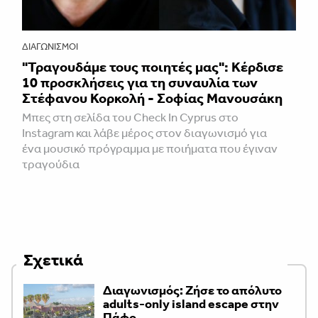
ΔΙΑΓΩΝΙΣΜΟΊ
"Τραγουδάμε τους ποιητές μας": Κέρδισε
10 προσκλήσεις για τη συναυλία των
Στέφανου Κορκολή - Σοφίας Μανουσάκη
Μπες στη σελίδα του Check In Cyprus στο
Instagram και λάβε μέρος στον διαγωνισμό για
ένα μουσικό πρόγραμμα με ποιήματα που έγιναν
τραγούδια
Σχετικά
Διαγωνισμός: Ζήσε το απόλυτο
adults-only island escape στην
Πάφο