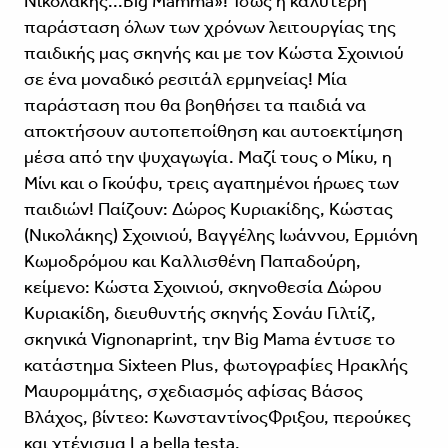
Νικολάκης...Big Mamma»! Ίσως η καλύτερη
παράσταση όλων των χρόνων λειτουργίας της
παιδικής μας σκηνής και με τον Κώστα Σχοινιού
σε ένα μοναδικό ρεσιτάλ ερμηνείας! Μία
παράσταση που θα βοηθήσει τα παιδιά να
αποκτήσουν αυτοπεποίθηση και αυτοεκτίμηση
μέσα από την ψυχαγωγία. Μαζί τους ο Μίκυ, η
Μίνι και ο Γκούφυ, τρεις αγαπημένοι ήρωες των
παιδιών! Παίζουν: Δώρος Κυριακίδης, Κώστας
(Νικολάκης) Σχοινιού, Βαγγέλης Ιωάννου, Ερμιόνη
Κωμοδρόμου και Καλλισθένη Παπαδούρη,
κείμενο: Κώστα Σχοινιού, σκηνοθεσία Δώρου
Κυριακίδη, διευθυντής σκηνής Σονάυ Γιλτίζ,
σκηνικά Vignonaprint, την Big Mama έντυσε το
κατάστημα Sixteen Plus, φωτογραφίες Ηρακλής
Μαυρομμάτης, σχεδιασμός αφίσας Βάσος
Βλάχος, βίντεο: ΚωνσταντίνοςΦριξου, περούκες
και χτένισμα La bella testa.