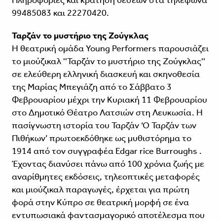
99485083 και 22270420.
Ταρζάν το μυστήριο της Ζούγκλας
H θεατρική ομάδα Young Performers παρουσιάζει
το μιούζικαλ ''Ταρζάν το μυστήριο της Ζούγκλας''
σε ελεύθερη ελληνική διασκευή και σκηνοθεσία
της Μαρίας Μπεγιάζη από το Σάββατο 3
Φεβρουαρίου μέχρι την Κυριακή 11 Φεβρουαρίου
στο Δημοτικό Θέατρο Λατσιών στη Λευκωσία. Η
πασίγνωστη ιστορία του Ταρζάν ‘Ο Ταρζάν των
Πιθήκων’ πρωτοεκδόθηκε ως μυθιστόρημα το
1914 από τον συγγραφέα Edgar rice Burroughs .
Έχοντας διανύσει πάνω από 100 χρόνια ζωής με
αναρίθμητες εκδόσεις, τηλεοπτικές μεταφορές
και μιούζικαλ παραγωγές, έρχεται για πρώτη
φορά στην Κύπρο σε θεατρική μορφή σε ένα
εντυπωσιακά φαντασμαγορικό αποτέλεσμα που