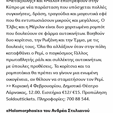
«Μεταξούλης» και «Μάλο» επιστρέφουν στην
Κύπρο με νέα παράσταση που υπόσχεται πολλές
συγκινήσεις, δράση, τραγούδια και μαγευτικά εφέ
που θα εντυπωσιάσουν μικρούς και μεγάλους. Ο
Έλβις και η Μέριλιν είναι δυο χαριτωμένα ρομπότ
που δουλεύουν σε φάρμα αυτοκινήτων. Βοηθούν
δυο κορίτσια, την Ρωξάνη και την Έμμα, με τις
δουλειές τους. Όλα θα αλλάξουν όταν στην πόλη
καταφθάνει ο Ρεμί, ο παγκόσμιος Γάλλος
πρωταθλητής ράλι και συλλέκτης αυτοκινήτων,
με ύπουλες προθέσεις. Τα κορίτσια και τα
ρομποτάκια θα πρέπει να γίνουν μια ενωμένη
οικογένεια, αν θέλουν να σταματήσουν τον Ρεμί.
>> Κυριακή 4 Φεβρουαρίου, Δημοτικό Θέατρο
Λάρνακας, 12.00. Εισιτήρια €12/ €15. Προπώληση
Soldouttickets. Πληροφορίες: 700 88 544.
«Holomorphosis» του Ανδρέα Στυλιανού