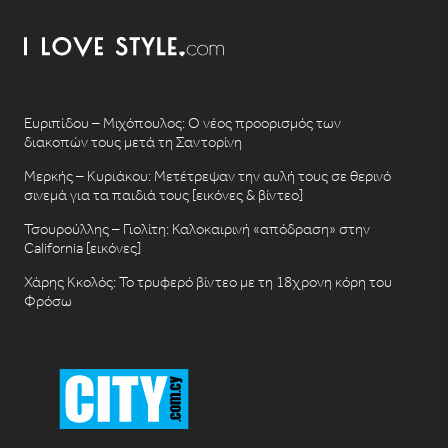
Ευριπίδου – Μιχόπουλος: Ο νέος προορισμός των
διακοπών τους μετά τη Σαντορίνη
Μερκής – Κυριάκου: Μετέτρεψαν την αυλή τους σε θερινό
σινεμά για τα παιδιά τους [εικόνες & βίντεο]
Τσουρούλλης – Γιολίτη: Καλοκαιρινή «απόδραση» στην
California [εικόνες]
Χάρης Κκολός: Το τρυφερό βίντεο με τη 18χρονη κόρη του
Φρόσω