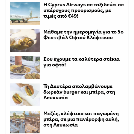
H Cyprus Airways σε ταξιδεύει σε
υπέροχους προορισμούς, με
τιμές από €49!
Μάθαμε την ημερομηνία για το 5ο
Φεστιβάλ Οφτού Κλέφτικου
Σου έχουμε τα καλύτερα στέκια
για οφτό!
Τη Δευτέρα απολαμβάνουμε
δωρεάν burger και μπίρα, στη
Λευκωσία
Μεζές, κλέφτικο και παγωμένη
μπίρα, σε μια πανέμορφη αυλή,
στη Λευκωσία