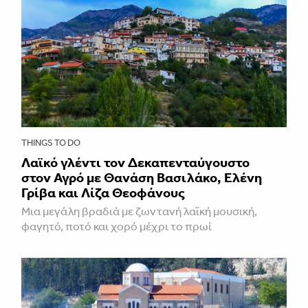
THINGS TO DO
Λαϊκό γλέντι τον Δεκαπενταύγουστο
στον Αγρό με Θανάση Βασιλάκο, Ελένη
Γρίβα και Λίζα Θεοφάνους
Μια μεγάλη βραδιά με ζωντανή λαϊκή μουσική,
φαγητό, ποτό και χορό μέχρι το πρωί