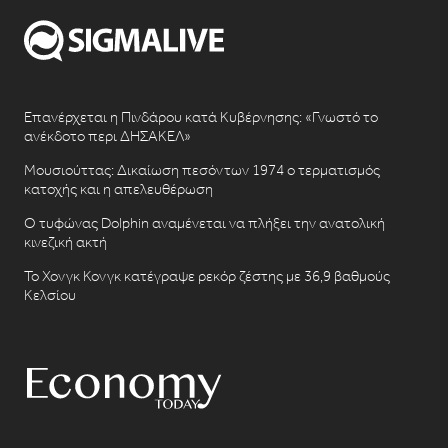
Επανέρχεται η Πινδάρου κατά Κυβέρνησης: «Γνωστό το
ανέκδοτο περι ΔΗΣΑΚΕΛ»
Μουσιούττας: Δικαίωση πεσόντων 1974 ο τερματισμός
κατοχής και η απελευθέρωση
Ο τυφώνας Dolphin αναμένεται να πλήξει την ανατολική
κινεζική ακτή
Το Χονγκ Κονγκ κατέγραψε ρεκόρ ζέστης με 36,9 βαθμούς
Κελσίου