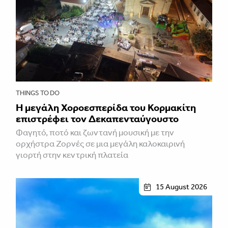
THINGS TO DO
Η μεγάλη Χοροεσπερίδα του Κορμακίτη
επιστρέφει τον Δεκαπενταύγουστο
Φαγητό, ποτό και ζωντανή μουσική με την
ορχήστρα Ζορνές σε μια μεγάλη καλοκαιρινή
γιορτή στην κεντρική πλατεία
15 August 2026