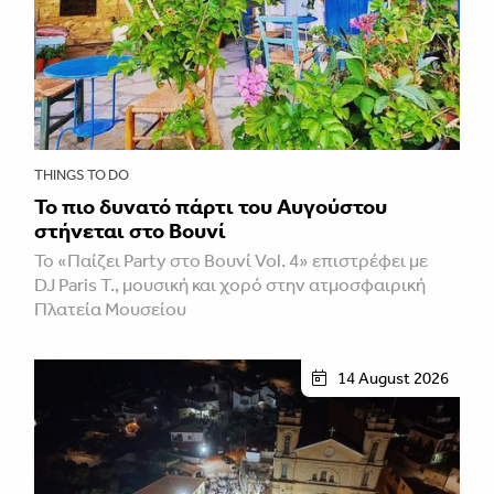
THINGS TO DO
Το πιο δυνατό πάρτι του Αυγούστου
στήνεται στο Βουνί
Το «Παίζει Party στο Βουνί Vol. 4» επιστρέφει με
DJ Paris T., μουσική και χορό στην ατμοσφαιρική
Πλατεία Μουσείου
14 August 2026