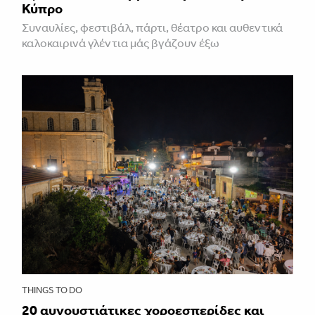
Κύπρο
Συναυλίες, φεστιβάλ, πάρτι, θέατρο και αυθεντικά
καλοκαιρινά γλέντια μάς βγάζουν έξω
THINGS TO DO
20 αυγουστιάτικες χοροεσπερίδες και