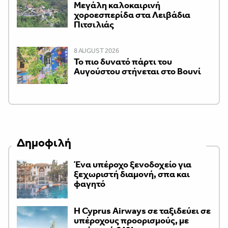
Μεγάλη καλοκαιρινή
χοροεσπερίδα στα Λειβάδια
Πιτσιλιάς
8 AUGUST 2026
Το πιο δυνατό πάρτι του
Αυγούστου στήνεται στο Βουνί
Δημοφιλή
Ένα υπέροχο ξενοδοχείο για
ξεχωριστή διαμονή, σπα και
φαγητό
H Cyprus Airways σε ταξιδεύει σε
υπέροχους προορισμούς, με