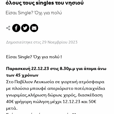
όλους τους singles του νησιού
Είσαι Single? Όχι για πολύ
Δημοσιεύτηκε στις 29 Νοεμβρίου 2023
Είσαι Single? Όχι για πολύ !
Παρασκευή 22.12.23 στις 8.30μ.μ για άτομα άνω
των 45 χρόνων
Στο Παβίλιον Λευκωσία σε γιορτινή ατμόσφαιρα
με πλούσιο μπουφέ απεριόριστο ποτό,παιχνίδια
γνωριμίας,κλήρωση δώρων, χορός, διασκέδαση
40€ γρήγορη πώληση μέχρι 12.12.23 και 50€
μετά.