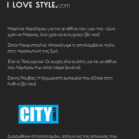
Μαρίλια Χαριδήμου για τα γενέθλια του γιου της: «Δύο
χρόνια Μάρκος, δύο χρόνια ευτυχίας» [βίντεο]
Ζέτα Μακρυπούλια: Αποκάλυψε τι απολαμβάνει πολύ
στην προσωπική της ζωή
Έλενα Τσαγκρινού: Οι ευχές όλο αγάπη για τα γενέθλια
του Λάμπρου Κωνσταντάρα [εικόνα]
Σάκης Ρουβάς: Η ξεχωριστή εμπειρία που έζησε στην
Κύθνο [βίντεο]
Διασώθηκε ιπποποταμάκι, απόγονος της αποικίας που