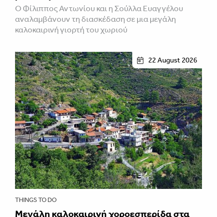
Ο Φίλιππος Αντωνίου και η Σούλλα Ευαγγέλου
αναλαμβάνουν τη διασκέδαση σε μια μεγάλη
καλοκαιρινή γιορτή του χωριού
22 August 2026
THINGS TO DO
Μεγάλη καλοκαιρινή χοροεσπερίδα στα