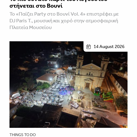
στήνεται στο Βουνί
Το «Παίζει Party στο Βουνί Vol. 4» επιστρέφει με
DJ Paris T., μουσική και χορό στην ατμοσφαιρική
Πλατεία Μουσείου
14 August 2026
THINGS TO DO