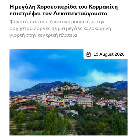
Η μεγάλη Χοροεσπερίδα του Κορμακίτη
επιστρέφει τον Δεκαπενταύγουστο
Φαγητό, ποτό και ζωντανή μουσική με την
ορχήστρα Ζορνές σε μια μεγάλη καλοκαιρινή
γιορτή στην κεντρική πλατεία
15 August 2026