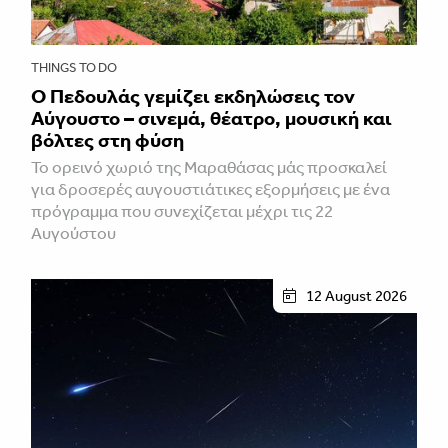
THINGS TO DO
Ο Πεδουλάς γεμίζει εκδηλώσεις τον
Αύγουστο – σινεμά, θέατρο, μουσική και
βόλτες στη φύση
Το ορεινό χωριό της Μαραθάσας μάς προσκαλεί
για δροσερές αυγουστιάτικες εξορμήσεις με ένα
πρόγραμμα που συνεχίζεται μέχρι τις 22
Αυγούστου
12 August 2026