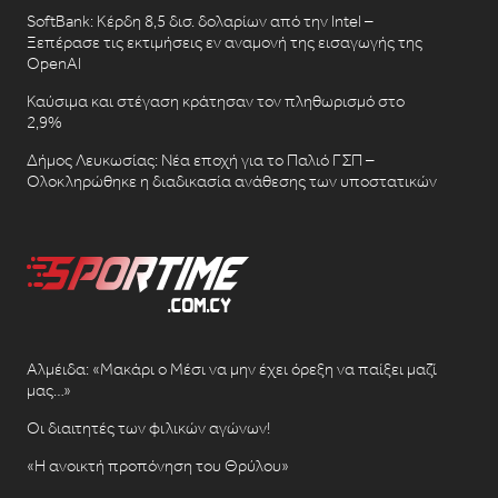
SoftBank: Κέρδη 8,5 δισ. δολαρίων από την Intel –
Ξεπέρασε τις εκτιμήσεις εν αναμονή της εισαγωγής της
OpenAI
Καύσιμα και στέγαση κράτησαν τον πληθωρισμό στο
2,9%
Δήμος Λευκωσίας: Νέα εποχή για το Παλιό ΓΣΠ –
Ολοκληρώθηκε η διαδικασία ανάθεσης των υποστατικών
Αλμέιδα: «Μακάρι ο Μέσι να μην έχει όρεξη να παίξει μαζί
μας…»
Οι διαιτητές των φιλικών αγώνων!
«Η ανοικτή προπόνηση του Θρύλου»