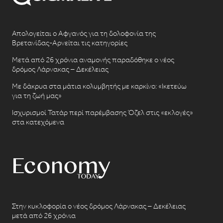
Απολογείται ο Αφγανός για τη δολοφονία της
Βρετανίδας-Αρνείται τις κατηγορίες
Μετά από 26 χρόνια αναμονής παραδόθηκε ο νέος
δρόμος Λάρνακας – Δεκέλειας
Με δάκρυα στα μάτια κολυμβητής με καρκίνο: «Ικετεύω
για τη ζωή μας»
Ισχυρισμοί Τατάρ περί παρέμβασης Όζελ στις «εκλογές»
στα κατεχόμενα
Στην κυκλοφορία ο νέος δρόμος Λάρνακας – Δεκέλειας
μετά από 26 χρόνια