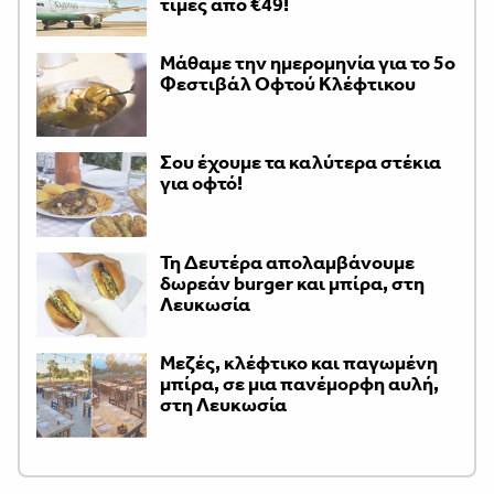
τιμές από €49!
Μάθαμε την ημερομηνία για το 5ο
Φεστιβάλ Οφτού Κλέφτικου
Σου έχουμε τα καλύτερα στέκια
για οφτό!
Τη Δευτέρα απολαμβάνουμε
δωρεάν burger και μπίρα, στη
Λευκωσία
Μεζές, κλέφτικο και παγωμένη
μπίρα, σε μια πανέμορφη αυλή,
στη Λευκωσία