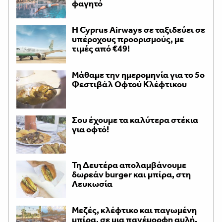
φαγητό
H Cyprus Airways σε ταξιδεύει σε
υπέροχους προορισμούς, με
τιμές από €49!
Μάθαμε την ημερομηνία για το 5ο
Φεστιβάλ Οφτού Κλέφτικου
Σου έχουμε τα καλύτερα στέκια
για οφτό!
Τη Δευτέρα απολαμβάνουμε
δωρεάν burger και μπίρα, στη
Λευκωσία
Μεζές, κλέφτικο και παγωμένη
μπίρα, σε μια πανέμορφη αυλή,