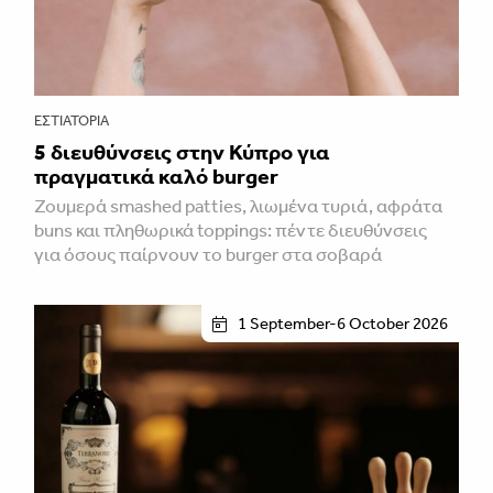
ΕΣΤΙΑΤΌΡΙΑ
5 διευθύνσεις στην Κύπρο για
πραγματικά καλό burger
Ζουμερά smashed patties, λιωμένα τυριά, αφράτα
buns και πληθωρικά toppings: πέντε διευθύνσεις
για όσους παίρνουν το burger στα σοβαρά
1 September-6 October 2026