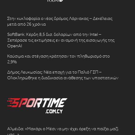
Στην κυκλοφορία ο νέος δρόμος Λάρνακας – Δεκέλειας
μετά από 26 χρόνια
SoftBank: Κέρδη 8,5 δισ. δολαρίων από την Intel –
Ξεπέρασε τις εκτιμήσεις εν αναμονή της εισαγωγής της
OpenAI
Καύσιμα και στέγαση κράτησαν τον πληθωρισμό στο
2,9%
Δήμος Λευκωσίας: Νέα εποχή για το Παλιό ΓΣΠ –
Ολοκληρώθηκε η διαδικασία ανάθεσης των υποστατικών
Αλμέιδα: «Μακάρι ο Μέσι να μην έχει όρεξη να παίξει μαζί
μας…»