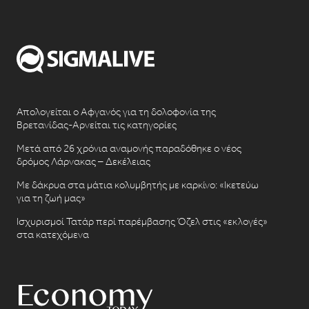
Απολογείται ο Αφγανός για τη δολοφονία της
Βρετανίδας-Αρνείται τις κατηγορίες
Μετά από 26 χρόνια αναμονής παραδόθηκε ο νέος
δρόμος Λάρνακας – Δεκέλειας
Με δάκρυα στα μάτια κολυμβητής με καρκίνο: «Ικετεύω
για τη ζωή μας»
Ισχυρισμοί Τατάρ περί παρέμβασης Όζελ στις «εκλογές»
στα κατεχόμενα