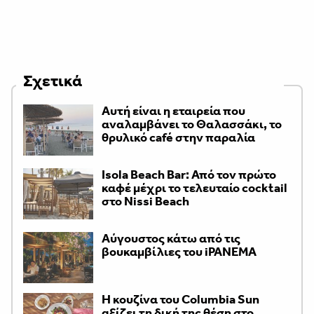
Σχετικά
Αυτή είναι η εταιρεία που
αναλαμβάνει το Θαλασσάκι, το
θρυλικό café στην παραλία
Isola Beach Bar: Από τον πρώτο
καφέ μέχρι το τελευταίο cocktail
στο Nissi Beach
Αύγουστος κάτω από τις
βουκαμβίλιες του iPANEMA
Η κουζίνα του Columbia Sun
αξίζει τη δική της θέση στο