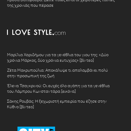
της χρονιάς που πέρασε
Μαρίλια Χαριδήμου για τα γενέθλια του γιου της: «Δύο
χρόνια Μάρκος, δύο χρόνια ευτυχίας» [βίντεο]
Ζέτα Μακρυπούλια: Αποκάλυψε τι απολαμβάνει πολύ
στην προσωπική της ζωή
Έλενα Τσαγκρινού: Οι ευχές όλο αγάπη για τα γενέθλια
του Λάμπρου Κωνσταντάρα [εικόνα]
Σάκης Ρουβάς: Η ξεχωριστή εμπειρία που έζησε στην
Κύθνο [βίντεο]