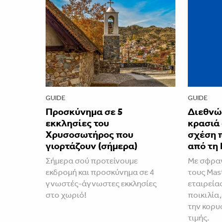
GUIDE
GUIDE
Προσκύνημα σε 5
Διεθνώ
εκκλησίες του
κρασιά
Χρυσοσωτήρος που
σχέση 
γιορτάζουν (σήμερα)
από τη 
Σήμερα σού προτείνουμε
Με σφραγ
εκδρομή και προσκύνημα σε 4
τους Mast
γνωστές-άγνωστες εκκλησίες
εταιρεία
στο χωριό!
ποικιλία,
την κορυ
τιμής.