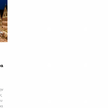
να
ην
ς
ου
μα