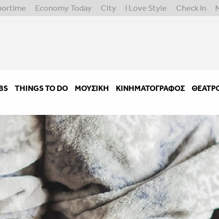
portime
Economy Today
City
I Love Style
Check In
BS
THINGS TO DO
ΜΟΥΣΙΚΉ
ΚΙΝΗΜΑΤΟΓΡΆΦΟΣ
ΘΈΑΤΡ