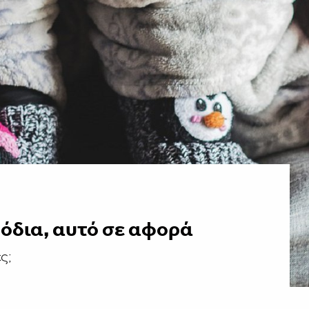
όδια, αυτό σε αφορά
ς;