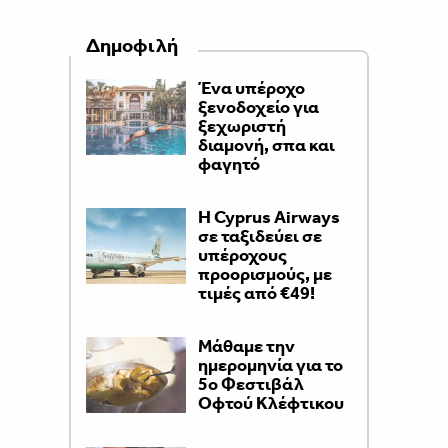
Δημοφιλή
Ένα υπέροχο
ξενοδοχείο για
ξεχωριστή
διαμονή, σπα και
φαγητό
H Cyprus Airways
σε ταξιδεύει σε
υπέροχους
προορισμούς, με
τιμές από €49!
Μάθαμε την
ημερομηνία για το
5ο Φεστιβάλ
Οφτού Κλέφτικου