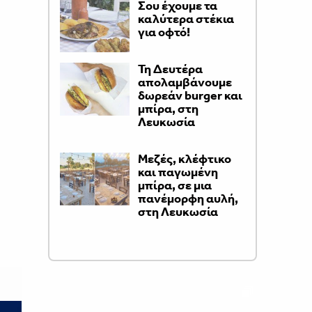
Σου έχουμε τα
καλύτερα στέκια
για οφτό!
Τη Δευτέρα
απολαμβάνουμε
δωρεάν burger και
μπίρα, στη
Λευκωσία
Μεζές, κλέφτικο
και παγωμένη
μπίρα, σε μια
πανέμορφη αυλή,
στη Λευκωσία