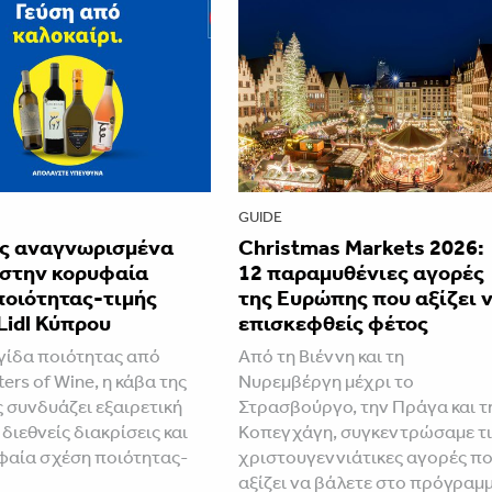
GUIDE
ς αναγνωρισμένα
Christmas Markets 2026:
 στην κορυφαία
12 παραμυθένιες αγορές
ποιότητας-τιμής
της Ευρώπης που αξίζει 
Lidl Κύπρου
επισκεφθείς φέτος
ίδα ποιότητας από
Από τη Βιέννη και τη
ers of Wine, η κάβα της
Νυρεμβέργη μέχρι το
ς συνδυάζει εξαιρετική
Στρασβούργο, την Πράγα και τ
 διεθνείς διακρίσεις και
Κοπεγχάγη, συγκεντρώσαμε τι
φαία σχέση ποιότητας-
χριστουγεννιάτικες αγορές π
αξίζει να βάλετε στο πρόγραμ