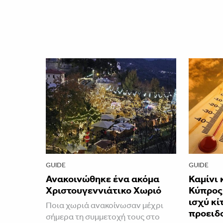
GUIDE
GUIDE
Ανακοινώθηκε ένα ακόμα
Καμίνι 
Χριστουγεννιάτικο Χωριό
Κύπρος 
ισχύ κί
Ποια χωριά ανακοίνωσαν μέχρι
προειδ
σήμερα τη συμμετοχή τους στο