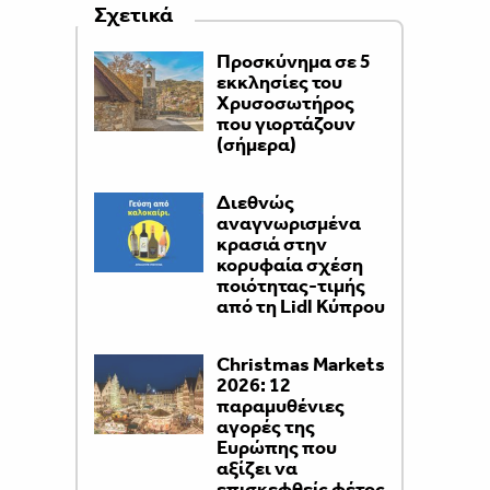
Σχετικά
Προσκύνημα σε 5
εκκλησίες του
Χρυσοσωτήρος
που γιορτάζουν
(σήμερα)
Διεθνώς
αναγνωρισμένα
κρασιά στην
κορυφαία σχέση
ποιότητας-τιμής
από τη Lidl Κύπρου
Christmas Markets
2026: 12
παραμυθένιες
αγορές της
Ευρώπης που
αξίζει να
επισκεφθείς φέτος