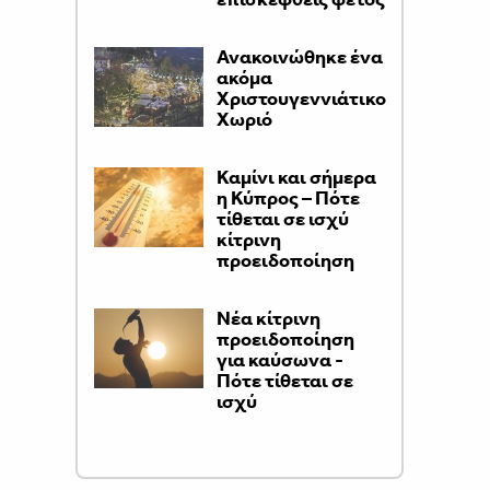
Ανακοινώθηκε ένα
ακόμα
Χριστουγεννιάτικο
Χωριό
Καμίνι και σήμερα
η Κύπρος – Πότε
τίθεται σε ισχύ
κίτρινη
προειδοποίηση
Νέα κίτρινη
προειδοποίηση
για καύσωνα -
Πότε τίθεται σε
ισχύ