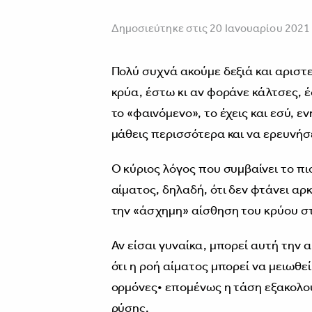
Δημοσιεύτηκε στις 20 Ιανουαρίου 2021
Πολύ συχνά ακούμε δεξιά και αριστε
κρύα, έστω κι αν φοράνε κάλτσες, έ
το «φαινόμενο», το έχεις και εσύ, ε
μάθεις περισσότερα και να ερευνήσ
Ο κύριος λόγος που συμβαίνει το πι
αίματος, δηλαδή, ότι δεν φτάνει α
την «άσχημη» αίσθηση του κρύου σ
Αν είσαι γυναίκα, μπορεί αυτή την
ότι η ροή αίματος μπορεί να μειωθε
ορμόνες• επομένως η τάση εξακολου
ρύσης.