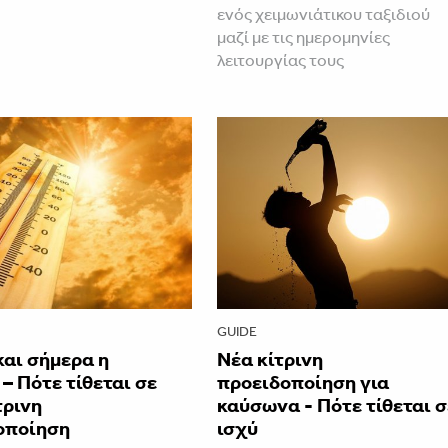
ενός χειμωνιάτικου ταξιδιού
μαζί με τις ημερομηνίες
λειτουργίας τους
GUIDE
και σήμερα η
Νέα κίτρινη
– Πότε τίθεται σε
προειδοποίηση για
τρινη
καύσωνα - Πότε τίθεται σ
οποίηση
ισχύ