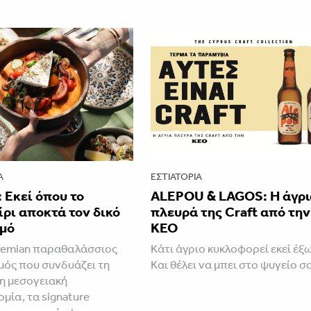
Α
ΕΣΤΙΑΤΌΡΙΑ
 Εκεί όπου το
ALEPOU & LAGOS: Η άγρι
ρι αποκτά τον δικό
πλευρά της Craft από την
θμό
ΚΕΟ
hemian παραθαλάσσιος
Κάτι άγριο κυκλοφορεί εκεί έξω
ός που συνδυάζει τη
Και θέλει να μπει στο ψυγείο σ
η μεσογειακή
μία, τα signature