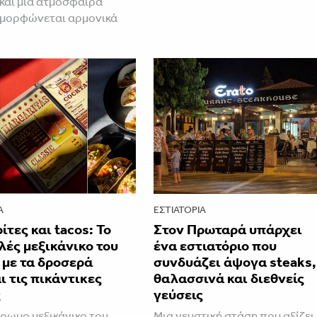
 και μια ατμόσφαιρα
αμορφώνεται αρμονικά
Α
ΕΣΤΙΑΤΌΡΙΑ
τες και tacos: Το
Στον Πρωταρά υπάρχει
ές μεξικάνικο του
ένα εστιατόριο που
 με τα δροσερά
συνδυάζει άψογα steaks,
ι τις πικάντικες
θαλασσινά και διεθνείς
ς
γεύσεις
ρωμο μεξικάνικο του
Μια γευστική στάση που αξίζει