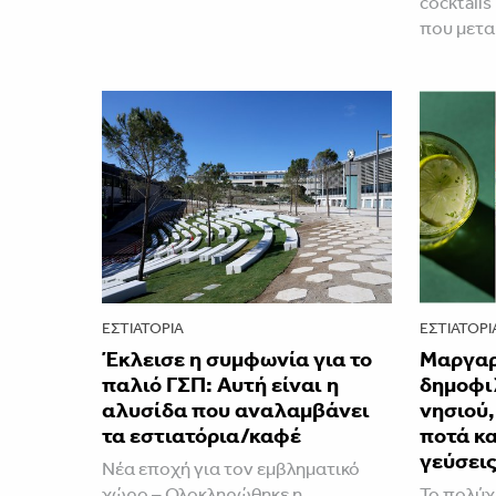
cocktails
που μετ
ΕΣΤΙΑΤΌΡΙΑ
ΕΣΤΙΑΤΌΡΙ
Έκλεισε η συμφωνία για το
Μαργαρί
παλιό ΓΣΠ: Αυτή είναι η
δημοφιλ
αλυσίδα που αναλαμβάνει
νησιού,
τα εστιατόρια/καφέ
ποτά κα
γεύσει
Νέα εποχή για τον εμβληματικό
χώρο – Ολοκληρώθηκε η
Το πολύχ