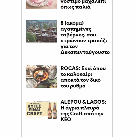
νόστιμο μαχαλεπί
όπως παλιά
8 (ακόμα)
αγαπημένες
ταβέρνες, σου
στρώνουν τραπέζι
για τον
Δεκαπενταύγουστο
ROCAS: Εκεί όπου
το καλοκαίρι
αποκτά τον δικό
του ρυθμό
ALEPOU & LAGOS:
Η άγρια πλευρά
της Craft από την
ΚΕΟ