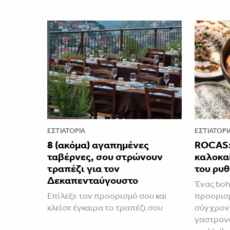
ΕΣΤΙΑΤΌΡΙΑ
ΕΣΤΙΑΤΌΡΙ
8 (ακόμα) αγαπημένες
ROCAS:
ταβέρνες, σου στρώνουν
καλοκαί
τραπέζι για τον
του ρυ
Δεκαπενταύγουστο
Ένας bo
Επίλεξε τον προορισμό σου και
προορισμ
κλείσε έγκαιρα το τραπέζι σου
σύγχρον
γαστρονο