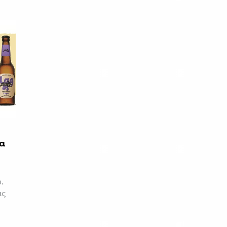
α
.
ας