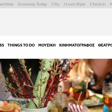
portime
Economy Today
City
I Love Style
Check In
BS
THINGS TO DO
ΜΟΥΣΙΚΉ
ΚΙΝΗΜΑΤΟΓΡΆΦΟΣ
ΘΈΑΤΡ