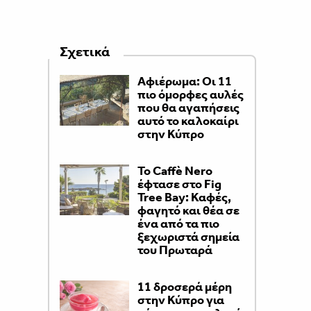
Σχετικά
Αφιέρωμα: Οι 11
πιο όμορφες αυλές
που θα αγαπήσεις
αυτό το καλοκαίρι
στην Κύπρο
Το Caffè Nero
έφτασε στο Fig
Tree Bay: Καφές,
φαγητό και θέα σε
ένα από τα πιο
ξεχωριστά σημεία
του Πρωταρά
11 δροσερά μέρη
στην Κύπρο για