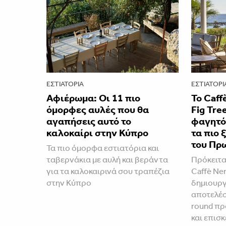
ΕΣΤΙΑΤΌΡΙΑ
ΕΣΤΙΑΤΌΡΙ
Αφιέρωμα: Οι 11 πιο
Το Caff
όμορφες αυλές που θα
Fig Tre
αγαπήσεις αυτό το
φαγητό 
καλοκαίρι στην Κύπρο
τα πιο 
του Πρ
Τα πιο όμορφα εστιατόρια και
ταβερνάκια με αυλή και βεράντα
Πρόκειτα
για τα καλοκαιρινά σου τραπέζια
Caffè Ne
στην Κύπρο
δημιουργ
αποτελέσε
round πρ
και επισ