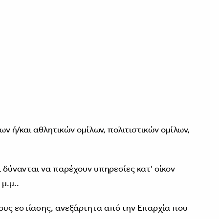
 ή/και αθλητικών ομίλων, πολιτιστικών ομίλων,
οι δύνανται να παρέχουν υπηρεσίες κατ’ οίκον
μ.μ..
ους εστίασης, ανεξάρτητα από την Επαρχία που