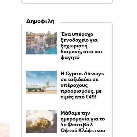
Δημοφιλή
Ένα υπέροχο
ξενοδοχείο για
ξεχωριστή
διαμονή, σπα και
φαγητό
H Cyprus Airways
σε ταξιδεύει σε
υπέροχους
προορισμούς, με
τιμές από €49!
Μάθαμε την
ημερομηνία για το
5ο Φεστιβάλ
Οφτού Κλέφτικου