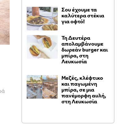
Σου έχουμε τα
καλύτερα στέκια
για οφτό!
Τη Δευτέρα
απολαμβάνουμε
δωρεάν burger και
μπίρα, στη
Λευκωσία
Μεζές, κλέφτικο
και παγωμένη
μπίρα, σε μια
ρά
πανέμορφη αυλή,
στη Λευκωσία