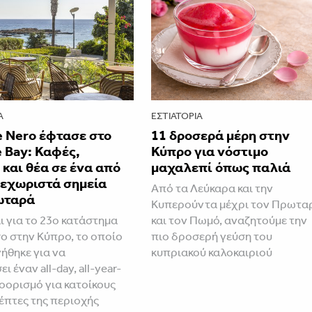
Α
ΕΣΤΙΑΤΌΡΙΑ
è Nero έφτασε στο
11 δροσερά μέρη στην
e Bay: Καφές,
Κύπρο για νόστιμο
και θέα σε ένα από
μαχαλεπί όπως παλιά
ξεχωριστά σημεία
Από τα Λεύκαρα και την
ωταρά
Κυπερούντα μέχρι τον Πρωτα
ι για το 23ο κατάστημα
και τον Πωμό, αναζητούμε την
ro στην Κύπρο, το οποίο
πιο δροσερή γεύση του
ήθηκε για να
κυπριακού καλοκαιριού
ι έναν all-day, all-year-
οορισμό για κατοίκους
κέπτες της περιοχής