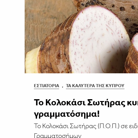
ΕΣΤΙΑΤΌΡΙΑ
,
ΤΑ ΚΑΛΎΤΕΡΑ ΤΗΣ ΚΎΠΡΟΥ
Το Κολοκάσι Σωτήρας κυ
γραμματόσημα!
Το Κολοκάσι Σωτήρας (Π.Ο.Π.) σε ει
Γραμματοσήμων