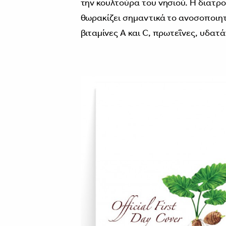
την κουλτούρα του νησιού. Η διατρο
θωρακίζει σημαντικά το ανοσοποιητ
βιταμίνες Α και C, πρωτεΐνες, υδατά