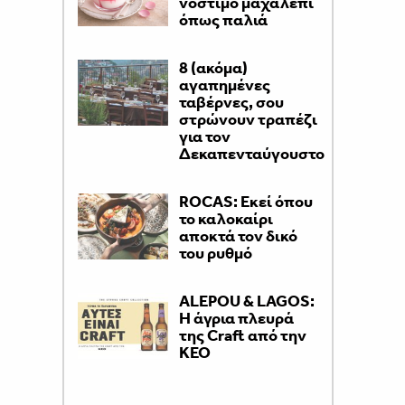
νόστιμο μαχαλεπί
όπως παλιά
8 (ακόμα)
αγαπημένες
ταβέρνες, σου
στρώνουν τραπέζι
για τον
Δεκαπενταύγουστο
ROCAS: Εκεί όπου
το καλοκαίρι
αποκτά τον δικό
του ρυθμό
ALEPOU & LAGOS:
Η άγρια πλευρά
της Craft από την
ΚΕΟ