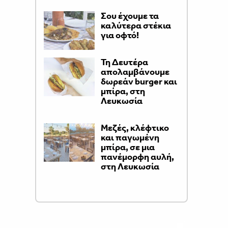
Σου έχουμε τα
καλύτερα στέκια
για οφτό!
Τη Δευτέρα
απολαμβάνουμε
δωρεάν burger και
μπίρα, στη
Λευκωσία
Μεζές, κλέφτικο
και παγωμένη
μπίρα, σε μια
πανέμορφη αυλή,
στη Λευκωσία