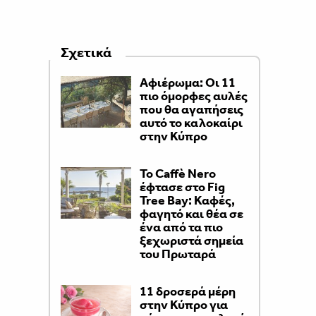
Σχετικά
Αφιέρωμα: Οι 11
πιο όμορφες αυλές
που θα αγαπήσεις
αυτό το καλοκαίρι
στην Κύπρο
Το Caffè Nero
έφτασε στο Fig
Tree Bay: Καφές,
φαγητό και θέα σε
ένα από τα πιο
ξεχωριστά σημεία
του Πρωταρά
11 δροσερά μέρη
στην Κύπρο για