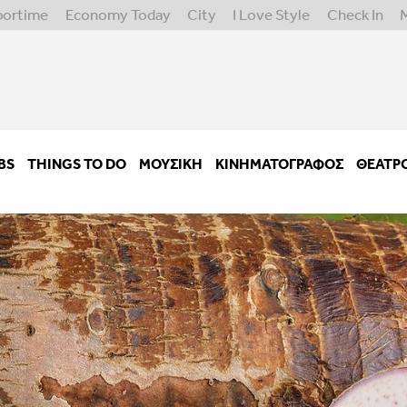
portime
Economy Today
City
I Love Style
Check In
BS
THINGS TO DO
ΜΟΥΣΙΚΉ
ΚΙΝΗΜΑΤΟΓΡΆΦΟΣ
ΘΈΑΤΡ