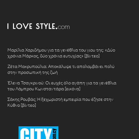
Μαρίλια Χαριδήμου για τα γενέθλια του γιου της: «Δύο
χρόνια Μάρκος, δύο χρόνια ευτυχίας» [βίντεο]
Ζέτα Μακρυπούλια: Αποκάλυψε τι απολαμβάνει πολύ
στην προσωπική της ζωή
Έλενα Τσαγκρινού: Οι ευχές όλο αγάπη για τα γενέθλια
του Λάμπρου Κωνσταντάρα [εικόνα]
Σάκης Ρουβάς: Η ξεχωριστή εμπειρία που έζησε στην
Κύθνο [βίντεο]