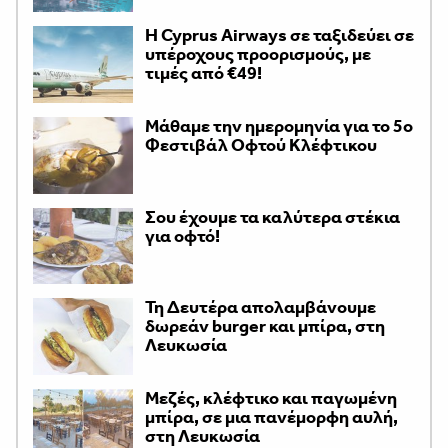
H Cyprus Airways σε ταξιδεύει σε
υπέροχους προορισμούς, με
τιμές από €49!
Μάθαμε την ημερομηνία για το 5ο
Φεστιβάλ Οφτού Κλέφτικου
Σου έχουμε τα καλύτερα στέκια
για οφτό!
Τη Δευτέρα απολαμβάνουμε
δωρεάν burger και μπίρα, στη
Λευκωσία
Μεζές, κλέφτικο και παγωμένη
μπίρα, σε μια πανέμορφη αυλή,
στη Λευκωσία