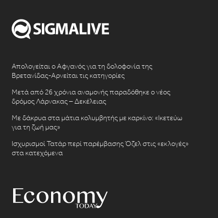
Απολογείται ο Αφγανός για τη δολοφονία της
Βρετανίδας-Αρνείται τις κατηγορίες
Μετά από 26 χρόνια αναμονής παραδόθηκε ο νέος
δρόμος Λάρνακας – Δεκέλειας
Με δάκρυα στα μάτια κολυμβητής με καρκίνο: «Ικετεύω
για τη ζωή μας»
Ισχυρισμοί Τατάρ περί παρέμβασης Όζελ στις «εκλογές»
στα κατεχόμενα