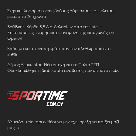
Στην κυκλοφορία ο νέος δρόμος Λάρνακας – Δεκέλειας
μετά από 26 χρόνια
SoftBank: Κέρδη 8,5 δισ. δολαρίων από την Intel –
Ξεπέρασε τις εκτιμήσεις εν αναμονή της εισαγωγής της
OpenAI
Καύσιμα και στέγαση κράτησαν τον πληθωρισμό στο
2,9%
Δήμος Λευκωσίας: Νέα εποχή για το Παλιό ΓΣΠ –
Ολοκληρώθηκε η διαδικασία ανάθεσης των υποστατικών
Αλμέιδα: «Μακάρι ο Μέσι να μην έχει όρεξη να παίξει μαζί
μας…»