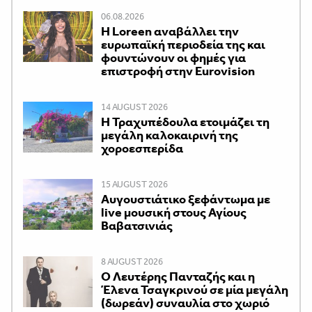
06.08.2026
Η Loreen αναβάλλει την
ευρωπαϊκή περιοδεία της και
φουντώνουν οι φημές για
επιστροφή στην Eurovision
14 AUGUST 2026
Η Τραχυπέδουλα ετοιμάζει τη
μεγάλη καλοκαιρινή της
χοροεσπερίδα
15 AUGUST 2026
Αυγουστιάτικο ξεφάντωμα με
live μουσική στους Αγίους
Βαβατσινιάς
8 AUGUST 2026
Ο Λευτέρης Πανταζής και η
Έλενα Τσαγκρινού σε μία μεγάλη
(δωρεάν) συναυλία στο χωριό