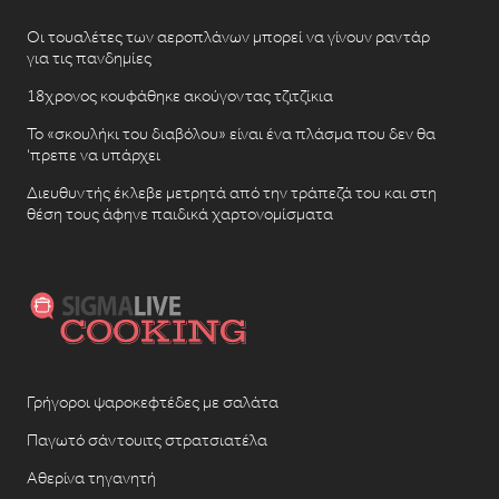
Οι τουαλέτες των αεροπλάνων μπορεί να γίνουν ραντάρ
για τις πανδημίες
18χρονος κουφάθηκε ακούγοντας τζιτζίκια
Το «σκουλήκι του διαβόλου» είναι ένα πλάσμα που δεν θα
‘πρεπε να υπάρχει
Διευθυντής έκλεβε μετρητά από την τράπεζά του και στη
θέση τους άφηνε παιδικά χαρτονομίσματα
Γρήγοροι ψαροκεφτέδες με σαλάτα
Παγωτό σάντουιτς στρατσιατέλα
Αθερίνα τηγανητή