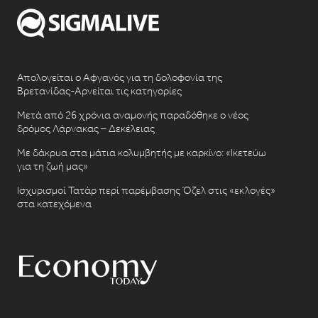
Απολογείται ο Αφγανός για τη δολοφονία της
Βρετανίδας-Αρνείται τις κατηγορίες
Μετά από 26 χρόνια αναμονής παραδόθηκε ο νέος
δρόμος Λάρνακας – Δεκέλειας
Με δάκρυα στα μάτια κολυμβητής με καρκίνο: «Ικετεύω
για τη ζωή μας»
Ισχυρισμοί Τατάρ περί παρέμβασης Όζελ στις «εκλογές»
στα κατεχόμενα