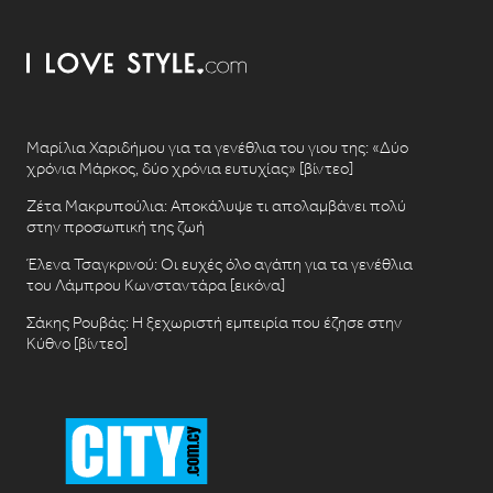
Μαρίλια Χαριδήμου για τα γενέθλια του γιου της: «Δύο
χρόνια Μάρκος, δύο χρόνια ευτυχίας» [βίντεο]
Ζέτα Μακρυπούλια: Αποκάλυψε τι απολαμβάνει πολύ
στην προσωπική της ζωή
Έλενα Τσαγκρινού: Οι ευχές όλο αγάπη για τα γενέθλια
του Λάμπρου Κωνσταντάρα [εικόνα]
Σάκης Ρουβάς: Η ξεχωριστή εμπειρία που έζησε στην
Κύθνο [βίντεο]