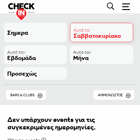
Αυτό το
Σημερα
Σαββατοκυρίακο
Αυτή την
Αυτό τον
Εβδομάδα
Μήνα
Προσεχώς
BARS & CLUBS
ΑΜΜΌΧΩΣΤΟΣ
Δεν υπάρχουν events για τις
συγκεκριμένες ημερομηνίες.