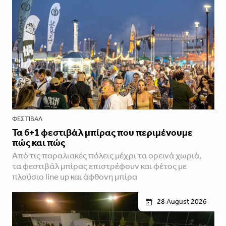
ΦΕΣΤΙΒΑΛ
Τα 6+1 φεστιβάλ μπίρας που περιμένουμε
πώς και πώς
Από τις παραλιακές πόλεις μέχρι τα ορεινά χωριά,
τα φεστιβάλ μπίρας επιστρέφουν και φέτος με
πλούσιο line up και άφθονη μπίρα
28 August 2026