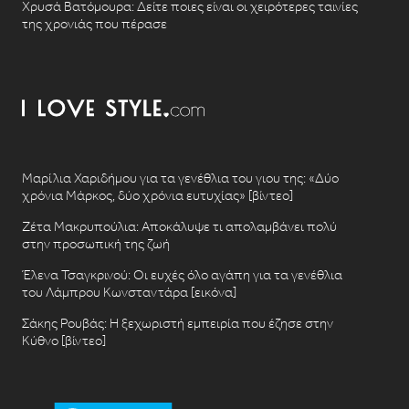
Χρυσά Βατόμουρα: Δείτε ποιες είναι οι χειρότερες ταινίες
της χρονιάς που πέρασε
Μαρίλια Χαριδήμου για τα γενέθλια του γιου της: «Δύο
χρόνια Μάρκος, δύο χρόνια ευτυχίας» [βίντεο]
Ζέτα Μακρυπούλια: Αποκάλυψε τι απολαμβάνει πολύ
στην προσωπική της ζωή
Έλενα Τσαγκρινού: Οι ευχές όλο αγάπη για τα γενέθλια
του Λάμπρου Κωνσταντάρα [εικόνα]
Σάκης Ρουβάς: Η ξεχωριστή εμπειρία που έζησε στην
Κύθνο [βίντεο]