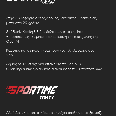
Στην κυκλοφορία ο νέος δρόμος Λάρνακας – Δεκέλειας
μετά από 26 χρόνια
SoftBank: Κέρδη 8,5 δισ. δολαρίων από την Intel –
Ξεπέρασε τις εκτιμήσεις εν αναμονή της εισαγωγής της
OpenAI
Καύσιμα και στέγαση κράτησαν τον πληθωρισμό στο
2,9%
Δήμος Λευκωσίας: Νέα εποχή για το Παλιό ΓΣΠ –
Ολοκληρώθηκε η διαδικασία ανάθεσης των υποστατικών
Αλμέιδα: «Μακάρι ο Μέσι να μην έχει όρεξη να παίξει μαζί