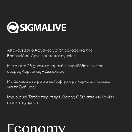
Απολογείται ο Αφγανός για τη δολοφονία της
Βρετανίδας-Αρνείται τις κατηγορίες
Μετά από 26 χρόνια αναμονής παραδόθηκε ο νέος
δρόμος Λάρνακας – Δεκέλειας
Με δάκρυα στα μάτια κολυμβητής με καρκίνο: «Ικετεύω
για τη ζωή μας»
Ισχυρισμοί Τατάρ περί παρέμβασης Όζελ στις «εκλογές»
στα κατεχόμενα