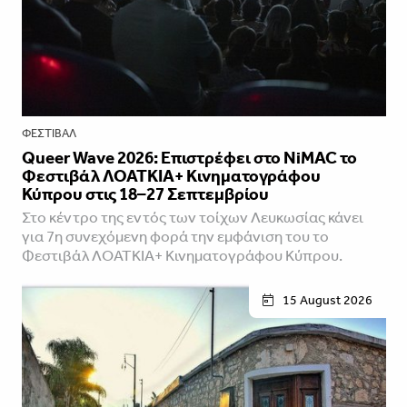
ΦΕΣΤΙΒΑΛ
Queer Wave 2026: Επιστρέφει στο NiMAC το
Φεστιβάλ ΛΟΑΤΚΙΑ+ Κινηματογράφου
Κύπρου στις 18–27 Σεπτεμβρίου
Στο κέντρο της εντός των τοίχων Λευκωσίας κάνει
για 7η συνεχόμενη φορά την εμφάνιση του το
Φεστιβάλ ΛΟΑΤΚΙΑ+ Κινηματογράφου Κύπρου.
15 August 2026