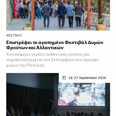
ΦΕΣΤΙΒΑΛ
Επιστρέφει το αγαπημένο Φεστιβάλ Δυμών
Φρούτων και Αλλαντικών
Ένα διήμερο γεμάτο αυθεντικές γεύσεις και
παράδοση έρχεται τον Σεπτέμβριο στο όμορφο
χωριό της Πιτσιλιάς
18-27 September 2026