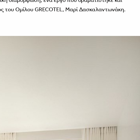
κή διαμόρφωση, ένα έργο που οραματίστηκε και
ος του Ομίλου GRECOTEL, Μαρί Δασκαλαντωνάκη.