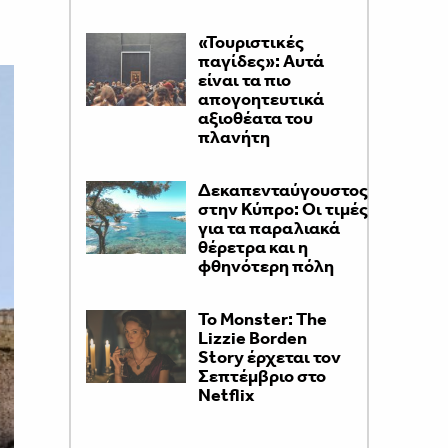
«Τουριστικές
παγίδες»: Αυτά
είναι τα πιο
απογοητευτικά
αξιοθέατα του
πλανήτη
Δεκαπενταύγουστος
στην Κύπρο: Οι τιμές
για τα παραλιακά
θέρετρα και η
φθηνότερη πόλη
Το Monster: The
Lizzie Borden
Story έρχεται τον
Σεπτέμβριο στο
Netflix