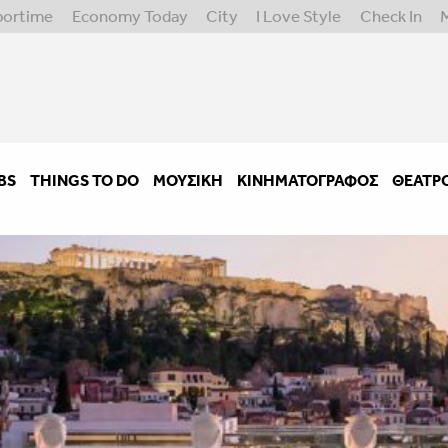
portime
Economy Today
City
I Love Style
Check In
BS
THINGS TO DO
ΜΟΥΣΙΚΉ
ΚΙΝΗΜΑΤΟΓΡΆΦΟΣ
ΘΈΑΤΡ