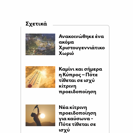
Σχετικά
Ανακοινώθηκε ένα
ακόμα
Χριστουγεννιάτικο
Χωριό
Καμίνι και σήμερα
η Κύπρος – Πότε
τίθεται σε ισχύ
κίτρινη
προειδοποίηση
Νέα κίτρινη
προειδοποίηση
για καύσωνα -
Πότε τίθεται σε
ισχύ