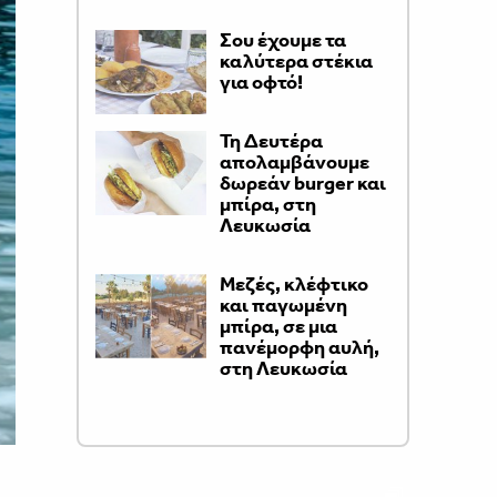
Σου έχουμε τα
καλύτερα στέκια
για οφτό!
Τη Δευτέρα
απολαμβάνουμε
δωρεάν burger και
μπίρα, στη
Λευκωσία
Μεζές, κλέφτικο
και παγωμένη
μπίρα, σε μια
πανέμορφη αυλή,
στη Λευκωσία