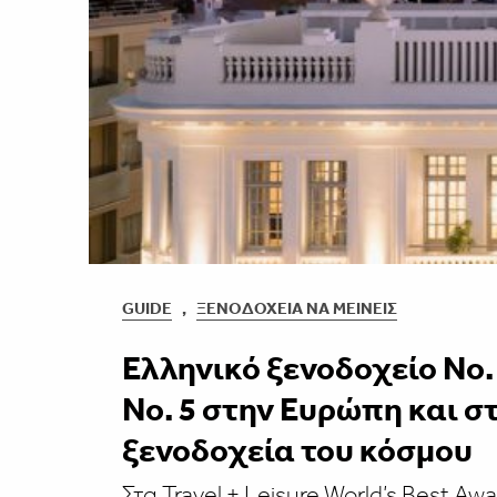
GUIDE
,
ΞΕΝΟΔΟΧΕΊΑ ΝΑ ΜΕΊΝΕΙΣ
Ελληνικό ξενοδοχείο No. 
No. 5 στην Ευρώπη και σ
ξενοδοχεία του κόσμου
Στα Travel + Leisure World’s Best Aw