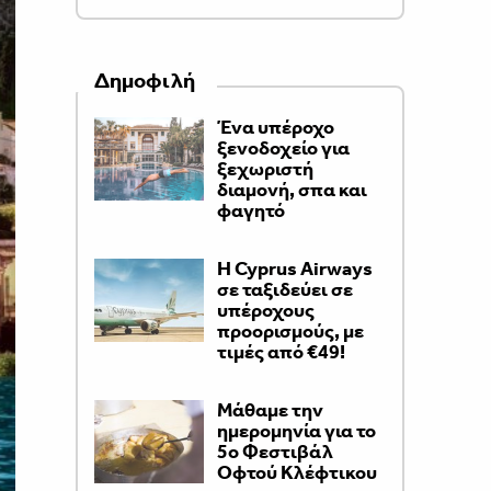
Δημοφιλή
Ένα υπέροχο
ξενοδοχείο για
ξεχωριστή
διαμονή, σπα και
φαγητό
H Cyprus Airways
σε ταξιδεύει σε
υπέροχους
προορισμούς, με
τιμές από €49!
Μάθαμε την
ημερομηνία για το
5ο Φεστιβάλ
Οφτού Κλέφτικου