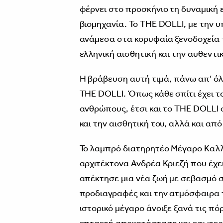
φέρνει στο προσκήνιο τη δυναμική 
βιομηχανία. Το THE DOLLI, με την
ανάμεσα στα κορυφαία ξενοδοχεία 
ελληνική αισθητική και την αυθεντι
Η βράβευση αυτή τιμά, πάνω απ’ όλ
THE DOLLI. Όπως κάθε σπίτι έχει το
ανθρώπους, έτσι και το THE DOLLI ο
και την αισθητική του, αλλά και α
Το λαμπρό διατηρητέο Μέγαρο Καλλ
αρχιτέκτονα Ανδρέα Κριεζή που έχει
απέκτησε μια νέα ζωή με σεβασμό στ
προδιαγραφές και την ατμόσφαιρα 
ιστορικό μέγαρο άνοιξε ξανά τις πό