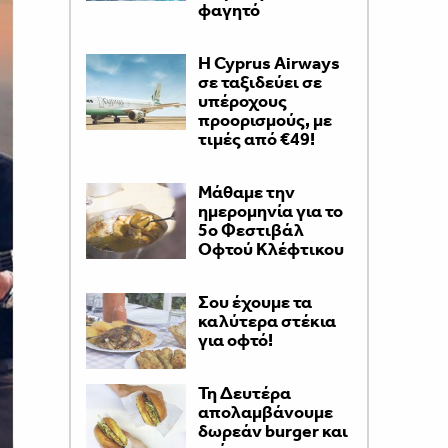
φαγητό
H Cyprus Airways
σε ταξιδεύει σε
υπέροχους
προορισμούς, με
τιμές από €49!
Μάθαμε την
ημερομηνία για το
5ο Φεστιβάλ
Οφτού Κλέφτικου
Σου έχουμε τα
καλύτερα στέκια
για οφτό!
Τη Δευτέρα
απολαμβάνουμε
δωρεάν burger και