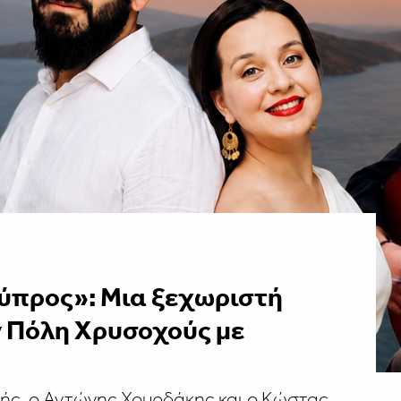
Κύπρος»: Μια ξεχωριστή
 Πόλη Χρυσοχούς με
νής, ο Αντώνης Χουρδάκης και ο Κώστας