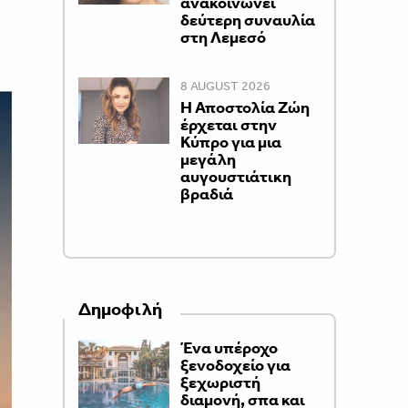
ανακοινώνει
δεύτερη συναυλία
στη Λεμεσό
8 AUGUST 2026
Η Αποστολία Ζώη
έρχεται στην
Κύπρο για μια
μεγάλη
αυγουστιάτικη
βραδιά
Δημοφιλή
Ένα υπέροχο
ξενοδοχείο για
ξεχωριστή
διαμονή, σπα και