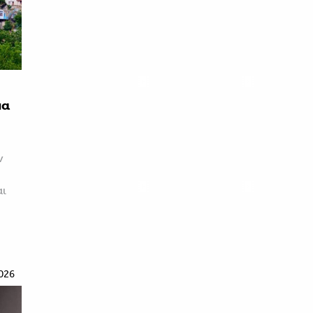
μα
ν
αι
026