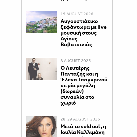
15 AUGUST 2026
Αυγουστιάτικο
ξεφάντωμα με live
μουσική στους
Αγίους
Βαβατσινιάς
8 AUGUST 2026
Ο Λευτέρης
Πανταζής και η
Έλενα Τσαγκρινού
σε μία μεγάλη
(δωρεάν)
συναυλία στο
χωριό
28-29 AUGUST 2026
Μετά το sold out, η
Ιουλία Καλλιμάνη