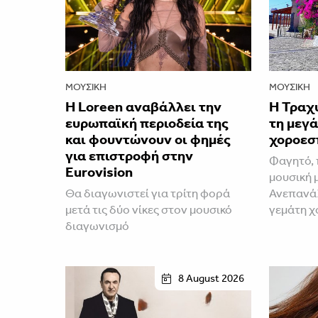
ΜΟΥΣΙΚΉ
ΜΟΥΣΙΚΉ
Η Loreen αναβάλλει την
Η Τραχ
ευρωπαϊκή περιοδεία της
τη μεγά
και φουντώνουν οι φημές
χοροεσ
για επιστροφή στην
Φαγητό, 
Eurovision
μουσική 
Θα διαγωνιστεί για τρίτη φορά
Ανεπανάλ
μετά τις δύο νίκες στον μουσικό
γεμάτη χ
διαγωνισμό
8 August 2026