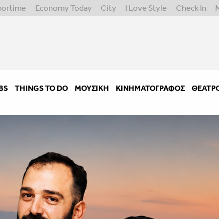
portime
Economy Today
City
I Love Style
Check In
BS
THINGS TO DO
ΜΟΥΣΙΚΉ
ΚΙΝΗΜΑΤΟΓΡΆΦΟΣ
ΘΈΑΤΡ