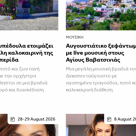
ΜΟΥΣΙΚΉ
υπέδουλα ετοιμάζει
Αυγουστιάτικο ξεφάντω
λη καλοκαιρινή της
με live μουσική στους
περίδα
Αγίους Βαβατσινιάς
ποτό και ζωντανή
Μια μεγάλη μουσική βραδιά το
με την ορχήστρα
Δεκαπενταύγουστο με
ηπτοι σε μια βραδιά
αγαπημένα τραγούδια, ποτό κ
ορό και διασκέδαση
καλοκαιρινή διάθεση
28-29 August 2026
8 August 2