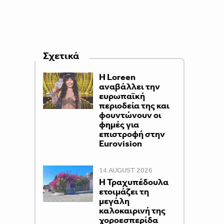
Σχετικά
Η Loreen
αναβάλλει την
ευρωπαϊκή
περιοδεία της και
φουντώνουν οι
φημές για
επιστροφή στην
Eurovision
14 AUGUST 2026
Η Τραχυπέδουλα
ετοιμάζει τη
μεγάλη
καλοκαιρινή της
χοροεσπερίδα