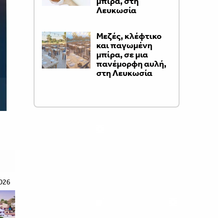
μπίρα, στη
Λευκωσία
Μεζές, κλέφτικο
και παγωμένη
μπίρα, σε μια
πανέμορφη αυλή,
στη Λευκωσία
026