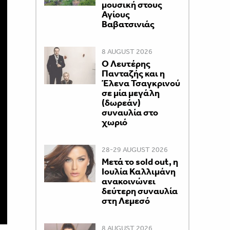
μουσική στους
Αγίους
Βαβατσινιάς
8 AUGUST 2026
Ο Λευτέρης
Πανταζής και η
Έλενα Τσαγκρινού
σε μία μεγάλη
(δωρεάν)
συναυλία στο
χωριό
28-29 AUGUST 2026
Μετά το sold out, η
Ιουλία Καλλιμάνη
ανακοινώνει
δεύτερη συναυλία
στη Λεμεσό
8 AUGUST 2026