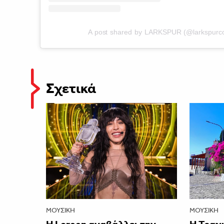
A post shared by LARKSPUR (@larkspurco
Σχετικά
ΜΟΥΣΙΚΉ
ΜΟΥΣΙΚΉ