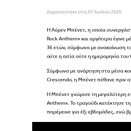
Δημοσιεύτηκε στις 07 Ιουλίου 2026
Η Λόρεν Μπένετ, η οποία συνεργάστ
Rock Anthem» και αργότερα έγινε μέ
36 ετών, σύμφωνα με ανακοίνωση τ
ούτε η αιτία ούτε η ημερομηνία του
Σύμφωνα με ανάρτηση στα μέσα κοι
Crescendo, η Μπένετ πέθανε πριν απ
Η Μπένετ γνώρισε τη μεγαλύτερη επι
Anthem». Το τραγούδι κατέκτησε τη
παρέμεινε για έξι εβδομάδες, ενώ β