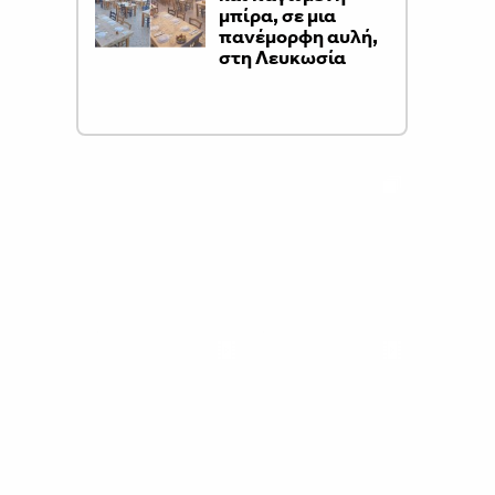
μπίρα, σε μια
πανέμορφη αυλή,
στη Λευκωσία