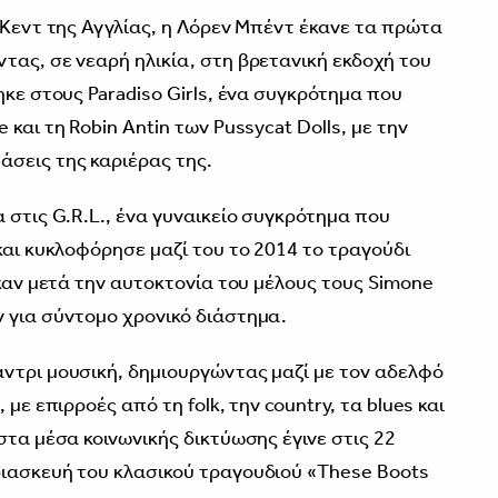
 Κεντ της Αγγλίας, η Λόρεν Μπέντ έκανε τα πρώτα
τας, σε νεαρή ηλικία, στη βρετανική εκδοχή του
ηκε στους Paradiso Girls, ένα συγκρότημα που
και τη Robin Antin των Pussycat Dolls, με την
σεις της καριέρας της.
 στις G.R.L., ένα γυναικείο συγκρότημα που
και κυκλοφόρησε μαζί του το 2014 το τραγούδι
ηκαν μετά την αυτοκτονία του μέλους τους Simone
 για σύντομο χρονικό διάστημα.
ντρι μουσική, δημιουργώντας μαζί με τον αδελφό
με επιρροές από τη folk, την country, τα blues και
στα μέσα κοινωνικής δικτύωσης έγινε στις 22
διασκευή του κλασικού τραγουδιού «These Boots