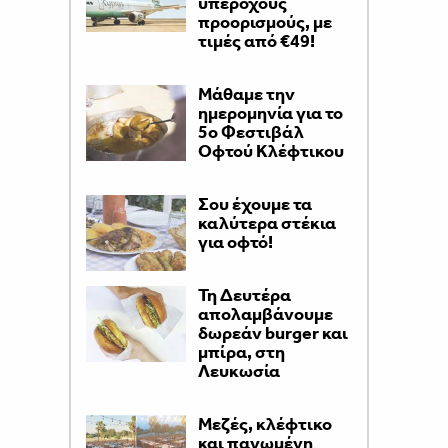
υπέροχους
προορισμούς, με
τιμές από €49!
Μάθαμε την
ημερομηνία για το
5ο Φεστιβάλ
Οφτού Κλέφτικου
Σου έχουμε τα
καλύτερα στέκια
για οφτό!
Τη Δευτέρα
απολαμβάνουμε
δωρεάν burger και
μπίρα, στη
Λευκωσία
Μεζές, κλέφτικο
και παγωμένη