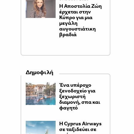
Η Αποστολία Ζώη
έρχεται στην
Κύπρο για μια
μεγάλη
αυγουστιάτικη
βραδιά
Δημοφιλή
Ένα υπέροχο
ξενοδοχείο για
ξεχωριστή
διαμονή, σπα και
φαγητό
H Cyprus Airways
σε ταξιδεύει σε