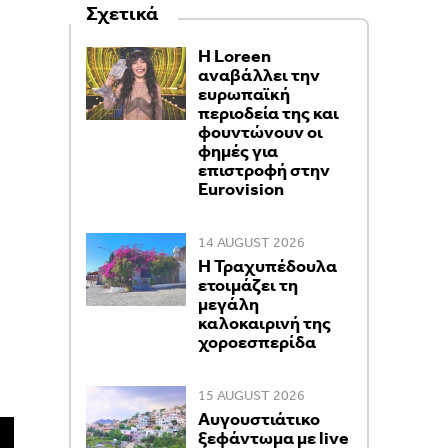
Σχετικά
Η Loreen
αναβάλλει την
ευρωπαϊκή
περιοδεία της και
φουντώνουν οι
φημές για
επιστροφή στην
Eurovision
14 AUGUST 2026
Η Τραχυπέδουλα
ετοιμάζει τη
μεγάλη
καλοκαιρινή της
χοροεσπερίδα
15 AUGUST 2026
Αυγουστιάτικο
ξεφάντωμα με live