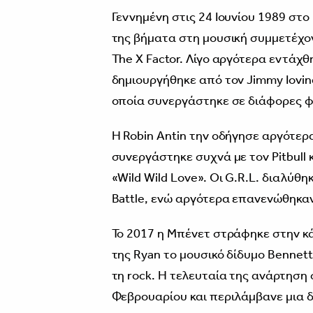
Γεννημένη στις 24 Ιουνίου 1989 στο
της βήματα στη μουσική συμμετέχον
The X Factor. Λίγο αργότερα εντάχθ
δημιουργήθηκε από τον Jimmy Iovine 
οποία συνεργάστηκε σε διάφορες φά
Η Robin Antin την οδήγησε αργότερα
συνεργάστηκε συχνά με τον Pitbull 
«Wild Wild Love». Οι G.R.L. διαλύθ
Battle, ενώ αργότερα επανενώθηκαν
Το 2017 η Μπένετ στράφηκε στην κά
της Ryan το μουσικό δίδυμο Bennett, 
τη rock. Η τελευταία της ανάρτηση 
Φεβρουαρίου και περιλάμβανε μια 