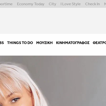
portime
Economy Today
City
I Love Style
Check In
BS
THINGS TO DO
ΜΟΥΣΙΚΉ
ΚΙΝΗΜΑΤΟΓΡΆΦΟΣ
ΘΈΑΤΡ