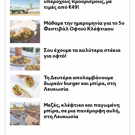
υπέροχους προορισμούς, με
τιμές από €49!
Μάθαμε την ημερομηνία για το 5ο
Φεστιβάλ Οφτού Κλέφτικου
Σου έχουμε τα καλύτερα στέκια
για οφτό!
Τη Δευτέρα απολαμβάνουμε
δωρεάν burger και μπίρα, στη
Λευκωσία
Μεζές, κλέφτικο και παγωμένη
μπίρα, σε μια πανέμορφη αυλή,
στη Λευκωσία