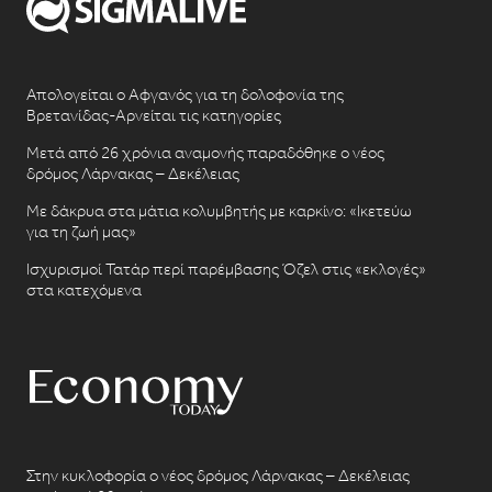
Απολογείται ο Αφγανός για τη δολοφονία της
Βρετανίδας-Αρνείται τις κατηγορίες
Μετά από 26 χρόνια αναμονής παραδόθηκε ο νέος
δρόμος Λάρνακας – Δεκέλειας
Με δάκρυα στα μάτια κολυμβητής με καρκίνο: «Ικετεύω
για τη ζωή μας»
Ισχυρισμοί Τατάρ περί παρέμβασης Όζελ στις «εκλογές»
στα κατεχόμενα
Στην κυκλοφορία ο νέος δρόμος Λάρνακας – Δεκέλειας