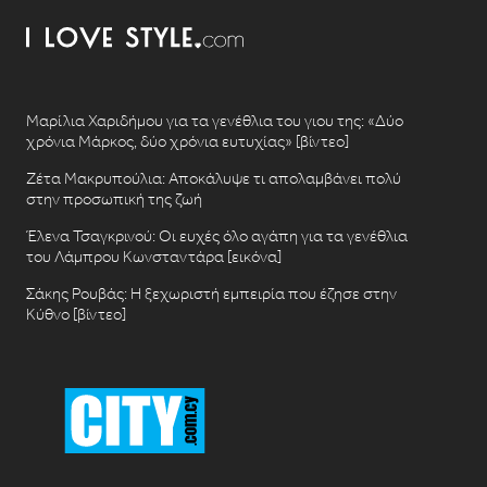
Μαρίλια Χαριδήμου για τα γενέθλια του γιου της: «Δύο
χρόνια Μάρκος, δύο χρόνια ευτυχίας» [βίντεο]
Ζέτα Μακρυπούλια: Αποκάλυψε τι απολαμβάνει πολύ
στην προσωπική της ζωή
Έλενα Τσαγκρινού: Οι ευχές όλο αγάπη για τα γενέθλια
του Λάμπρου Κωνσταντάρα [εικόνα]
Σάκης Ρουβάς: Η ξεχωριστή εμπειρία που έζησε στην
Κύθνο [βίντεο]