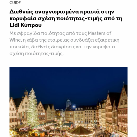
GUIDE
Διεθνώς αναγνωρισμένα κρασιά στην
κορυφαία σχέση ποιότητας-τιμής από τη
Lidl Κύπρου
Με σφραγίδα ποιότητας από τους Masters of
Wine, η κάβα της εταιρείας συνδυάζει εξαιρετική
ποικιλία, διεθνείς διακρίσεις και την κορυφαία
σχέση ποιότητας-τιμής.