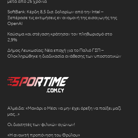
μετά από 26 χρόνια
SoftBank: Κέρδη 8,5 δισ. δολαρίων από την Intel –
Ξεπέρασε τις εκτιμήσεις εν αναμονή της εισαγωγής της
OpenAI
Καύσιμα και στέγαση κράτησαν τον πληθωρισμό στο
2,9%
Δήμος Λευκωσίας: Νέα εποχή για το Παλιό ΓΣΠ –
Ολοκληρώθηκε η διαδικασία ανάθεσης των υποστατικών
Αλμέιδα: «Μακάρι ο Μέσι να μην έχει όρεξη να παίξει μαζί
μας…»
Οι διαιτητές των φιλικών αγώνων!
«Η ανοικτή προπόνηση του Θρύλου»