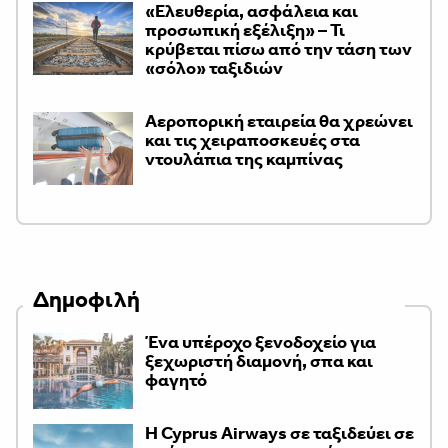
«Ελευθερία, ασφάλεια και
προσωπική εξέλιξη» – Τι
κρύβεται πίσω από την τάση των
«σόλο» ταξιδιών
Αεροπορική εταιρεία θα χρεώνει
και τις χειραποσκευές στα
ντουλάπια της καμπίνας
Δημοφιλή
Ένα υπέροχο ξενοδοχείο για
ξεχωριστή διαμονή, σπα και
φαγητό
H Cyprus Airways σε ταξιδεύει σε