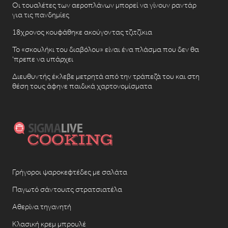
Οι τουαλέτες των αεροπλάνων μπορεί να γίνουν ραντάρ
για τις πανδημίες
18χρονος κουφάθηκε ακούγοντας τζιτζίκια
Το «σκουλήκι του διαβόλου» είναι ένα πλάσμα που δεν θα
‘πρεπε να υπάρχει
Διευθυντής έκλεβε μετρητά από την τράπεζά του και στη
θέση τους άφηνε παιδικά χαρτονομίσματα
Γρήγοροι ψαροκεφτέδες με σαλάτα
Παγωτό σάντουιτς στρατσιατέλα
Αθερίνα τηγανητή
Κλασική κρεμ μπρουλέ