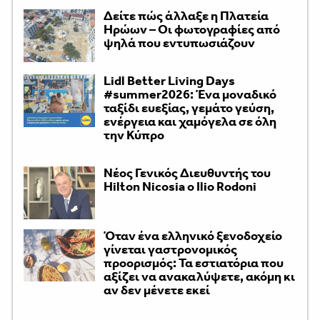
Δείτε πώς άλλαξε η Πλατεία
Ηρώων – Οι φωτογραφίες από
ψηλά που εντυπωσιάζουν
Lidl Better Living Days
#summer2026: Ένα μοναδικό
ταξίδι ευεξίας, γεμάτο γεύση,
ενέργεια και χαμόγελα σε όλη
την Κύπρο
Νέος Γενικός Διευθυντής του
Hilton Nicosia ο Ilio Rodoni
Όταν ένα ελληνικό ξενοδοχείο
γίνεται γαστρονομικός
προορισμός: Τα εστιατόρια που
αξίζει να ανακαλύψετε, ακόμη κι
αν δεν μένετε εκεί