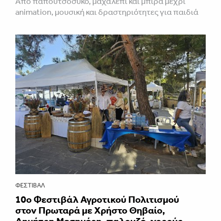
Από παπουτσόσυκο, μαχαλεπί και μπίρα μέχρι
animation, μουσική και δραστηριότητες για παιδιά
ΦΕΣΤΙΒΑΛ
10ο Φεστιβάλ Αγροτικού Πολιτισμού
στον Πρωταρά με Χρήστο Θηβαίο,
Δημήτρη Μεσημέρη, παλουζέ, χορούς