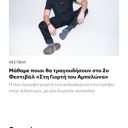
ΦΕΣΤΙΒΑΛ
Μάθαμε ποιοι θα τραγουδήσουν στο 2ο
Φεστιβάλ «Στη Γιορτή του Αμπελώνα»
Η πιο όμορφη γιορτή του καλοκαιριού επιστρέφει
στην Αλέκτορα, με μία δωρεάν συναυλία