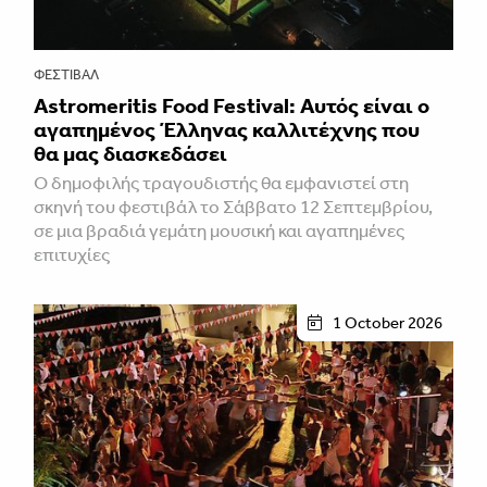
ΦΕΣΤΙΒΑΛ
Astromeritis Food Festival: Αυτός είναι ο
αγαπημένος Έλληνας καλλιτέχνης που
θα μας διασκεδάσει
Ο δημοφιλής τραγουδιστής θα εμφανιστεί στη
σκηνή του φεστιβάλ το Σάββατο 12 Σεπτεμβρίου,
σε μια βραδιά γεμάτη μουσική και αγαπημένες
επιτυχίες
1 October 2026