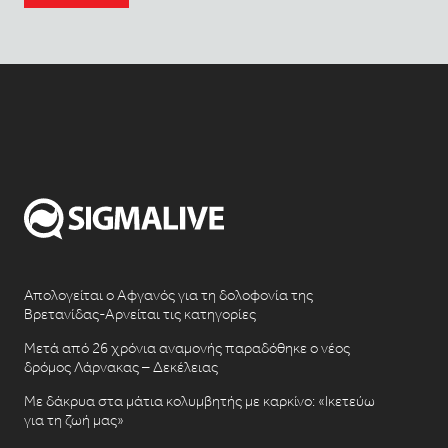
Απολογείται ο Αφγανός για τη δολοφονία της
Βρετανίδας-Αρνείται τις κατηγορίες
Μετά από 26 χρόνια αναμονής παραδόθηκε ο νέος
δρόμος Λάρνακας – Δεκέλειας
Με δάκρυα στα μάτια κολυμβητής με καρκίνο: «Ικετεύω
για τη ζωή μας»