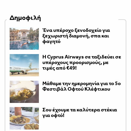
Δημοφιλή
Ένα υπέροχο ξενοδοχείο για
ξεχωριστή διαμονή, σπα και
φαγητό
H Cyprus Airways σε ταξιδεύει σε
υπέροχους προορισμούς, με
τιμές από €49!
Μάθαμε την ημερομηνία για το 5ο
Φεστιβάλ Οφτού Κλέφτικου
Σου έχουμε τα καλύτερα στέκια
για οφτό!