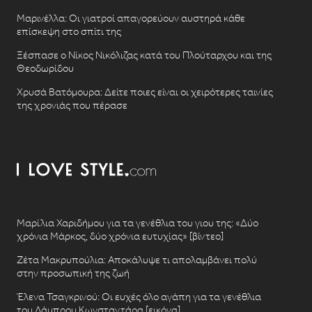
Μαρινέλλα: Οι γιατροί απαγορεύουν αυστηρά κάθε
επίσκεψη στο σπίτι της
Ξέσπασε ο Νίκος Νικόλιζας κατά του Πλούταρχου και της
Θεοδωρίδου
Χρυσά Βατόμουρα: Δείτε ποιες είναι οι χειρότερες ταινίες
της χρονιάς που πέρασε
Μαρίλια Χαριδήμου για τα γενέθλια του γιου της: «Δύο
χρόνια Μάρκος, δύο χρόνια ευτυχίας» [βίντεο]
Ζέτα Μακρυπούλια: Αποκάλυψε τι απολαμβάνει πολύ
στην προσωπική της ζωή
Έλενα Τσαγκρινού: Οι ευχές όλο αγάπη για τα γενέθλια
του Λάμπρου Κωνσταντάρα [εικόνα]