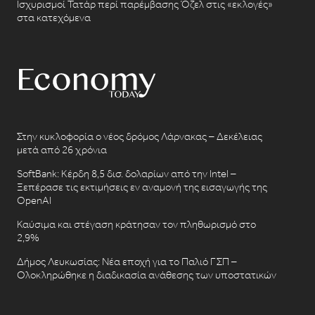
Ισχυρισμοί Τατάρ περί παρέμβασης Όζελ στις «εκλογές»
στα κατεχόμενα
Στην κυκλοφορία ο νέος δρόμος Λάρνακας – Δεκέλειας
μετά από 26 χρόνια
SoftBank: Κέρδη 8,5 δισ. δολαρίων από την Intel –
Ξεπέρασε τις εκτιμήσεις εν αναμονή της εισαγωγής της
OpenAI
Καύσιμα και στέγαση κράτησαν τον πληθωρισμό στο
2,9%
Δήμος Λευκωσίας: Νέα εποχή για το Παλιό ΓΣΠ –
Ολοκληρώθηκε η διαδικασία ανάθεσης των υποστατικών