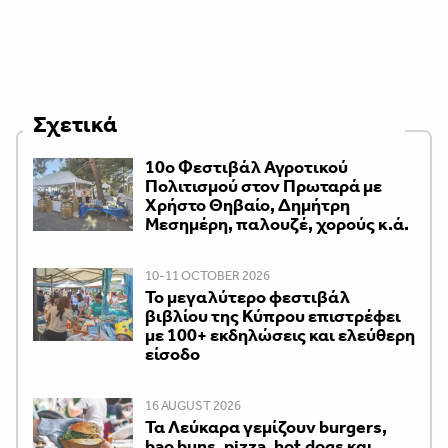
Σχετικά
10ο Φεστιβάλ Αγροτικού
Πολιτισμού στον Πρωταρά με
Χρήστο Θηβαίο, Δημήτρη
Μεσημέρη, παλουζέ, χορούς κ.ά.
10-11 OCTOBER 2026
Το μεγαλύτερο φεστιβάλ
βιβλίου της Κύπρου επιστρέφει
με 100+ εκδηλώσεις και ελεύθερη
είσοδο
16 AUGUST 2026
Τα Λεύκαρα γεμίζουν burgers,
bao buns, pizza, hot dogs και