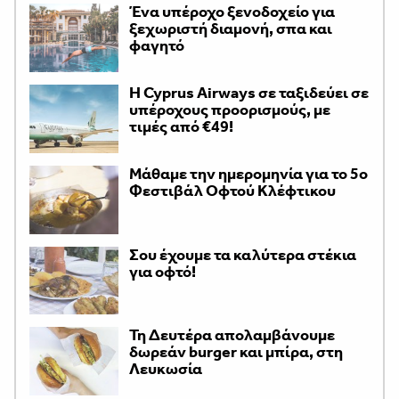
Ένα υπέροχο ξενοδοχείο για
ξεχωριστή διαμονή, σπα και
φαγητό
H Cyprus Airways σε ταξιδεύει σε
υπέροχους προορισμούς, με
τιμές από €49!
Μάθαμε την ημερομηνία για το 5ο
Φεστιβάλ Οφτού Κλέφτικου
Σου έχουμε τα καλύτερα στέκια
για οφτό!
Τη Δευτέρα απολαμβάνουμε
δωρεάν burger και μπίρα, στη
Λευκωσία