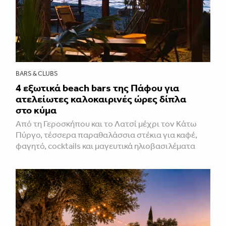
BARS & CLUBS
4 εξωτικά beach bars της Πάφου για
ατελείωτες καλοκαιρινές ώρες δίπλα
στο κύμα
Από τη Γεροσκήπου και το Λατσί μέχρι τον Κάτω
Πύργο, τέσσερα παραθαλάσσια στέκια για καφέ,
φαγητό, cocktails και μαγευτικά ηλιοβασιλέματα