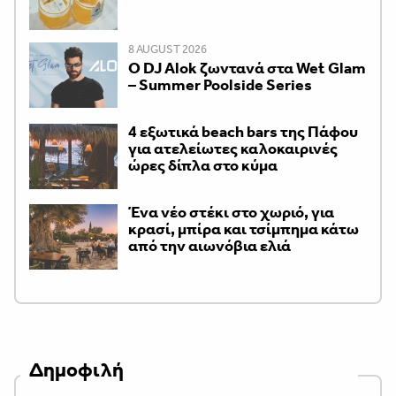
8 AUGUST 2026
Ο DJ Alok ζωντανά στα Wet Glam
– Summer Poolside Series
4 εξωτικά beach bars της Πάφου
για ατελείωτες καλοκαιρινές
ώρες δίπλα στο κύμα
Ένα νέο στέκι στο χωριό, για
κρασί, μπίρα και τσίμπημα κάτω
από την αιωνόβια ελιά
Δημοφιλή