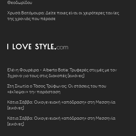
Θεοδωρίδου
Χρυσά Βατόμουρα: Δείτε ποιες είναι οι χειρότερες ταινίες
της χρονιάς που πέρασε
Ελένη Φουρέιρα - Alberto Botia: Τρυφερές στιγμές με τον
3χρονο γιο τους στις διακοπές [εικόνες]
Στη Σκωτία ο Τάσος Τρύφωνος: Οι στάσεις του που
«έκλεψαν» την παράσταση
Κάτια Σάββα: Οικογενειακή «απόδραση» στη Μεσσηνία
[εικόνες]
Κάτια Σάββα: Οικογενειακή «απόδραση» στη Μεσσηνία
[εικόνες]