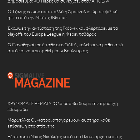
Δημοσίευμα: «Ο Πέρες θα συνεχίσει στον ΑΠΟΕΛ»
Ο Τζόλης έδωσε ασίστ αλλά η Άρσεναλ γνώρισε φιλική
ήττα από την Μπέτις (Βίντεο)
Έκαμψε την αντίσταση της Γκόρνικ και φλερτάρει με τα
playoffs του Europa League η Φερεντσβάρος
Ο Παναθηναϊκός έπαθε στο ΟΑΚΑ, καλείται να μάθει από
αυτό και να προκριθεί μέσω Βουλγαρίας
ΧΡΥΣΩΜΑΓΕΙΡΕΜΑΤΑ: Όλα όσα θα δούμε την προσεχή
εβδομάδα
Μαρινέλλα: Οι γιατροί απαγορεύουν αυστηρά κάθε
επίσκεψη στο σπίτι της
Ξέσπασε ο Νίκος Νικόλιζας κατά του Πλούταρχου και της