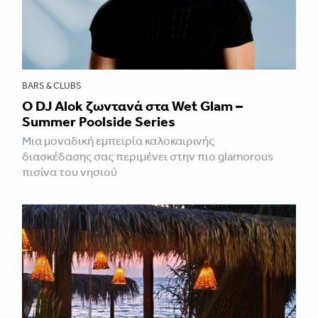
BARS & CLUBS
Ο DJ Alok ζωντανά στα Wet Glam –
Summer Poolside Series
Μια μοναδική εμπειρία καλοκαιρινής
διασκέδασης σας περιμένει στην πιο glamorous
πισίνα του νησιού