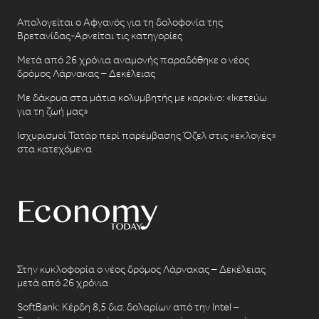
Απολογείται ο Αφγανός για τη δολοφονία της
Βρετανίδας-Αρνείται τις κατηγορίες
Μετά από 26 χρόνια αναμονής παραδόθηκε ο νέος
δρόμος Λάρνακας – Δεκέλειας
Με δάκρυα στα μάτια κολυμβητής με καρκίνο: «Ικετεύω
για τη ζωή μας»
Ισχυρισμοί Τατάρ περί παρέμβασης Όζελ στις «εκλογές»
στα κατεχόμενα
Στην κυκλοφορία ο νέος δρόμος Λάρνακας – Δεκέλειας
μετά από 26 χρόνια
SoftBank: Κέρδη 8,5 δισ. δολαρίων από την Intel –