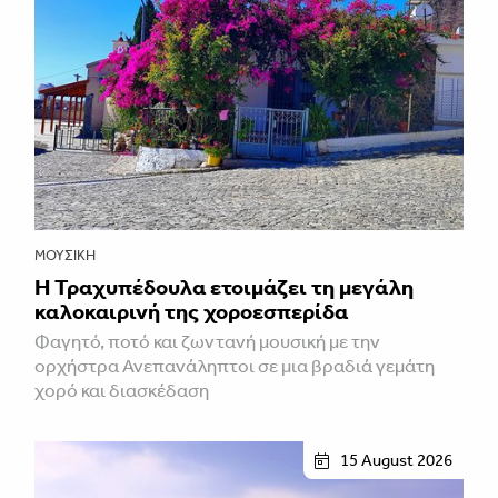
ΜΟΥΣΙΚΉ
Η Τραχυπέδουλα ετοιμάζει τη μεγάλη
καλοκαιρινή της χοροεσπερίδα
Φαγητό, ποτό και ζωντανή μουσική με την
ορχήστρα Ανεπανάληπτοι σε μια βραδιά γεμάτη
χορό και διασκέδαση
15 August 2026