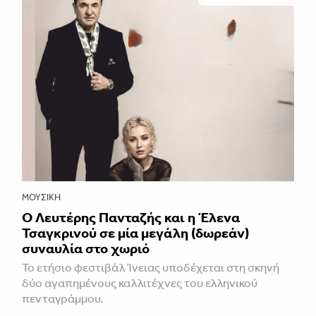
ΜΟΥΣΙΚΉ
Ο Λευτέρης Πανταζής και η Έλενα
Τσαγκρινού σε μία μεγάλη (δωρεάν)
συναυλία στο χωριό
Το ετήσιο φεστιβάλ Ίνειας υποδέχεται στη σκηνή
δύο αγαπημένους καλλιτέχνες του ελληνικού
πενταγράμμου.