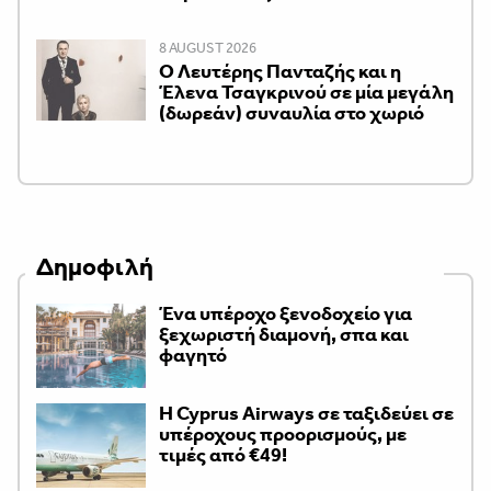
8 AUGUST 2026
Ο Λευτέρης Πανταζής και η
Έλενα Τσαγκρινού σε μία μεγάλη
(δωρεάν) συναυλία στο χωριό
Δημοφιλή
Ένα υπέροχο ξενοδοχείο για
ξεχωριστή διαμονή, σπα και
φαγητό
H Cyprus Airways σε ταξιδεύει σε
υπέροχους προορισμούς, με
τιμές από €49!