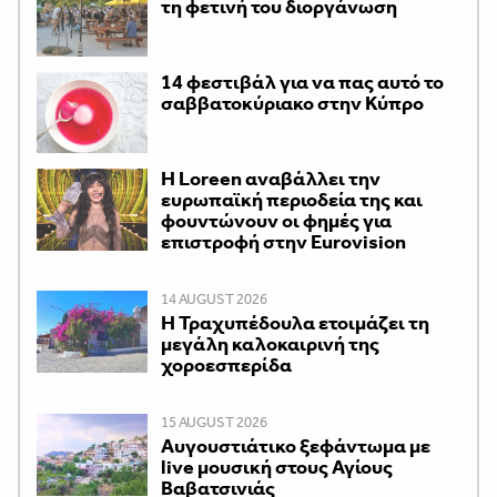
τη φετινή του διοργάνωση
14 φεστιβάλ για να πας αυτό το
σαββατοκύριακο στην Κύπρο
Η Loreen αναβάλλει την
ευρωπαϊκή περιοδεία της και
φουντώνουν οι φημές για
επιστροφή στην Eurovision
14 AUGUST 2026
Η Τραχυπέδουλα ετοιμάζει τη
μεγάλη καλοκαιρινή της
χοροεσπερίδα
15 AUGUST 2026
Αυγουστιάτικο ξεφάντωμα με
live μουσική στους Αγίους
Βαβατσινιάς