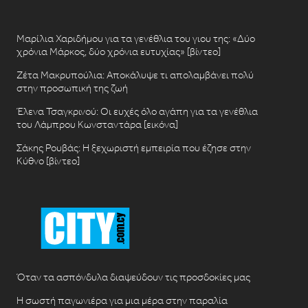
Μαρίλια Χαριδήμου για τα γενέθλια του γιου της: «Δύο
χρόνια Μάρκος, δύο χρόνια ευτυχίας» [βίντεο]
Ζέτα Μακρυπούλια: Αποκάλυψε τι απολαμβάνει πολύ
στην προσωπική της ζωή
Έλενα Τσαγκρινού: Οι ευχές όλο αγάπη για τα γενέθλια
του Λάμπρου Κωνσταντάρα [εικόνα]
Σάκης Ρουβάς: Η ξεχωριστή εμπειρία που έζησε στην
Κύθνο [βίντεο]
Όταν τα ασπόνδυλα διαψεύδουν τις προσδοκίες μας
Η σωστή παγωνιέρα για μια μέρα στην παραλία