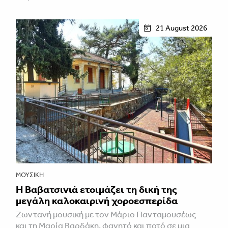
21 August 2026
ΜΟΥΣΙΚΉ
Η Βαβατσινιά ετοιμάζει τη δική της
μεγάλη καλοκαιρινή χοροεσπερίδα
Ζωντανή μουσική με τον Μάριο Πανταμουσέως
και τη Μαρία Βαρδάκη, φαγητό και ποτό σε μια