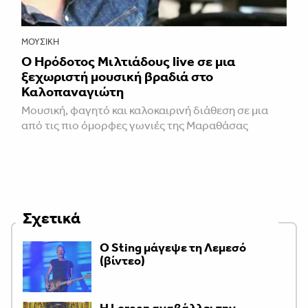
ΜΟΥΣΙΚΉ
Ο Ηρόδοτος Μιλτιάδους live σε μια
ξεχωριστή μουσική βραδιά στο
Καλοπαναγιώτη
Μουσική, φαγητό και καλοκαιρινή διάθεση σε μια
από τις πιο όμορφες γωνιές της Μαραθάσας
Σχετικά
Ο Sting μάγεψε τη Λεμεσό
(βίντεο)
Η Loreen αναβάλλει την