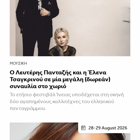
ΜΟΥΣΙΚΉ
Ο Λευτέρης Πανταζής και η Έλενα
Τσαγκρινού σε μία μεγάλη (δωρεάν)
συναυλία στο χωριό
Το ετήσιο φεστιβάλ Ίνειας υποδέχεται στη σκηνή
δύο αγαπημένους καλλιτέχνες του ελληνικού
πενταγράμμου.
28-29 August 2026