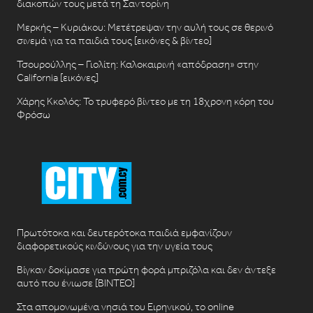
διακοπών τους μετά τη Σαντορίνη
Μερκής – Κυριάκου: Μετέτρεψαν την αυλή τους σε θερινό
σινεμά για τα παιδιά τους [εικόνες & βίντεο]
Τσουρούλλης – Γιολίτη: Καλοκαιρινή «απόδραση» στην
California [εικόνες]
Χάρης Κκολός: Το τρυφερό βίντεο με τη 18χρονη κόρη του
Φρόσω
Πρωτότοκα και δευτερότοκα παιδιά εμφανίζουν
διαφορετικούς κινδύνους για την υγεία τους
Βίγκαν δοκίμασε για πρώτη φορά μπριζόλα και δεν άντεξε
αυτό που ένιωσε [ΒΙΝΤΕΟ]
Στα απομονωμένα νησιά του Ειρηνικού, το online