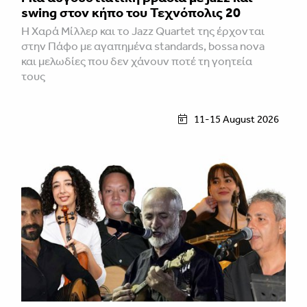
swing στον κήπο του Τεχνόπολις 20
Η Χαρά Μίλλερ και το Jazz Quartet της έρχονται
στην Πάφο με αγαπημένα standards, bossa nova
και μελωδίες που δεν χάνουν ποτέ τη γοητεία
τους
11-15 August 2026