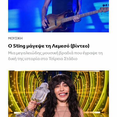
ΜΟΥΣΙΚΉ
Ο Sting μάγεψε τη Λεμεσό (βίντεο)
Μια μεγαλειώδης μουσική βραδιά που έγραψε τη
δική της ιστορία στο Τσίρειο Στάδιο