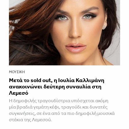
ΜΟΥΣΙΚΉ
Μετά το sold out, η Ιουλία Καλλιμάνη
ανακοινώνει δεύτερη συναυλία στη
Λεμεσό
H δημοφιλής τραγουδίστρια υπόσχεται ακόμη
μία βραδιά γεμάτη κέφι, τραγούδι και δυνατές
συγκινήσεις, σε ένα από τα πιο δημοφιλή μουσικά
στέκια της Λεμεσού.