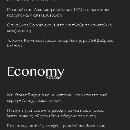
Μουσιούττας: Δικαίωση πεσόντων 1974 ο τερματισμός
κατοχής και η απελευθέρωση
Ο τυφώνας Dolphin αναμένεται να πλήξει την ανατολική
κινεζική ακτή
Το Χονγκ Κονγκ κατέγραψε ρεκόρ ζέστης με 36,9 βαθμούς
Κελσίου
Wall Street: Ενέργεια και AI «απογειώνουν» τα εταιρικά
κέρδη – Αντέχει όμως το ράλι;
Η τεχνητή νοημοσύνη δημιούργησε για πρώτη φορά
λειτουργικούς ιούς που δεν υπάρχουν στη φύση
Γιατί οι ευρωπαϊκές μετοχές προσελκύουν ξανά τους