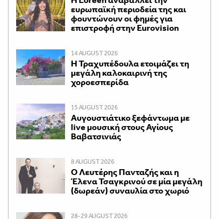
ευρωπαϊκή περιοδεία της και
φουντώνουν οι φημές για
επιστροφή στην Eurovision
14 AUGUST 2026
Η Τραχυπέδουλα ετοιμάζει τη
μεγάλη καλοκαιρινή της
χοροεσπερίδα
15 AUGUST 2026
Αυγουστιάτικο ξεφάντωμα με
live μουσική στους Αγίους
Βαβατσινιάς
8 AUGUST 2026
Ο Λευτέρης Πανταζής και η
Έλενα Τσαγκρινού σε μία μεγάλη
(δωρεάν) συναυλία στο χωριό
28-29 AUGUST 2026