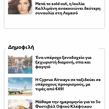
Μετά το sold out, η Ιουλία
Καλλιμάνη ανακοινώνει δεύτερη
συναυλία στη Λεμεσό
Δημοφιλή
Ένα υπέροχο ξενοδοχείο για
ξεχωριστή διαμονή, σπα και
φαγητό
H Cyprus Airways σε ταξιδεύει σε
υπέροχους προορισμούς, με
τιμές από €49!
Μάθαμε την ημερομηνία για το 5ο
Φεστιβάλ Οφτού Κλέφτικου