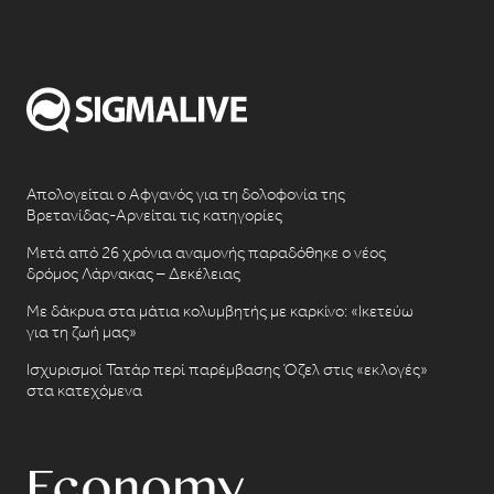
Απολογείται ο Αφγανός για τη δολοφονία της
Βρετανίδας-Αρνείται τις κατηγορίες
Μετά από 26 χρόνια αναμονής παραδόθηκε ο νέος
δρόμος Λάρνακας – Δεκέλειας
Με δάκρυα στα μάτια κολυμβητής με καρκίνο: «Ικετεύω
για τη ζωή μας»
Ισχυρισμοί Τατάρ περί παρέμβασης Όζελ στις «εκλογές»
στα κατεχόμενα