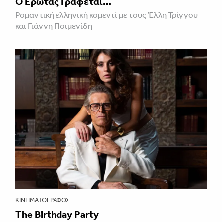
Ο Έρωτας Γράφεται…
Ρομαντική ελληνική κομεντί με τους Έλλη Τρίγγου
και Γιάννη Ποιμενίδη
ΚΙΝΗΜΑΤΟΓΡΆΦΟΣ
The Birthday Party