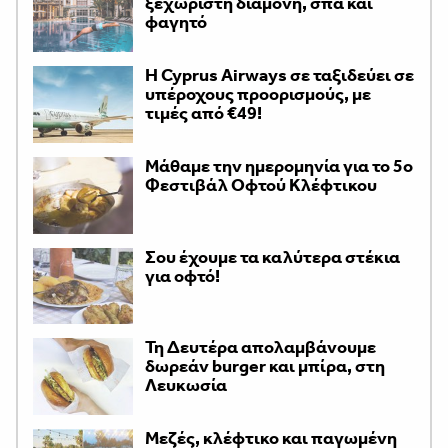
ξεχωριστή διαμονή, σπα και
φαγητό
H Cyprus Airways σε ταξιδεύει σε
υπέροχους προορισμούς, με
τιμές από €49!
Μάθαμε την ημερομηνία για το 5ο
Φεστιβάλ Οφτού Κλέφτικου
Σου έχουμε τα καλύτερα στέκια
για οφτό!
Τη Δευτέρα απολαμβάνουμε
δωρεάν burger και μπίρα, στη
Λευκωσία
Μεζές, κλέφτικο και παγωμένη