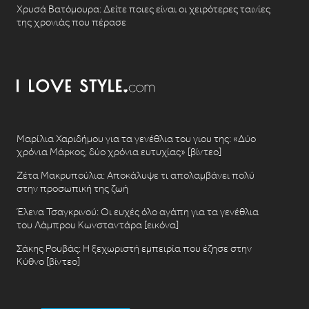
Χρυσά Βατόμουρα: Δείτε ποιες είναι οι χειρότερες ταινίες
της χρονιάς που πέρασε
Μαρίλια Χαριδήμου για τα γενέθλια του γιου της: «Δύο
χρόνια Μάρκος, δύο χρόνια ευτυχίας» [βίντεο]
Ζέτα Μακρυπούλια: Αποκάλυψε τι απολαμβάνει πολύ
στην προσωπική της ζωή
Έλενα Τσαγκρινού: Οι ευχές όλο αγάπη για τα γενέθλια
του Λάμπρου Κωνσταντάρα [εικόνα]
Σάκης Ρουβάς: Η ξεχωριστή εμπειρία που έζησε στην
Κύθνο [βίντεο]