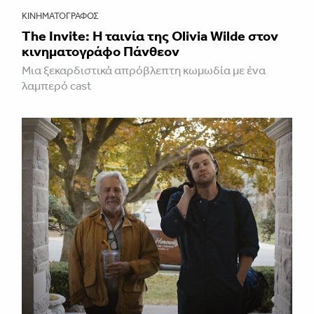
ΚΙΝΗΜΑΤΟΓΡΆΦΟΣ
The Invite: Η ταινία της Olivia Wilde στον
κινηματογράφο Πάνθεον
Μια ξεκαρδιστικά απρόβλεπτη κωμωδία με ένα
λαμπερό cast