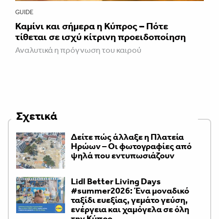
GUIDE
Καμίνι και σήμερα η Κύπρος – Πότε
τίθεται σε ισχύ κίτρινη προειδοποίηση
Αναλυτικά η πρόγνωση του καιρού
Σχετικά
Δείτε πώς άλλαξε η Πλατεία
Ηρώων – Οι φωτογραφίες από
ψηλά που εντυπωσιάζουν
Lidl Better Living Days
#summer2026: Ένα μοναδικό
ταξίδι ευεξίας, γεμάτο γεύση,
ενέργεια και χαμόγελα σε όλη
την Κύπρο