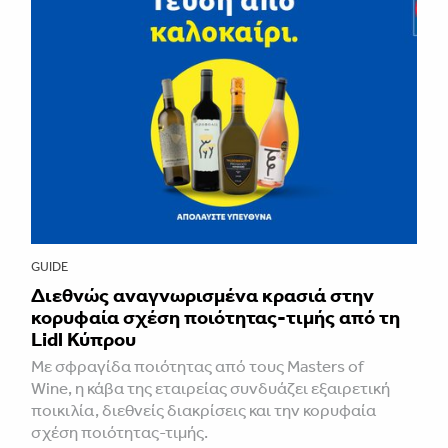
GUIDE
Διεθνώς αναγνωρισμένα κρασιά στην
κορυφαία σχέση ποιότητας-τιμής από τη
Lidl Κύπρου
Με σφραγίδα ποιότητας από τους Masters of
Wine, η κάβα της εταιρείας συνδυάζει εξαιρετική
ποικιλία, διεθνείς διακρίσεις και την κορυφαία
σχέση ποιότητας-τιμής.