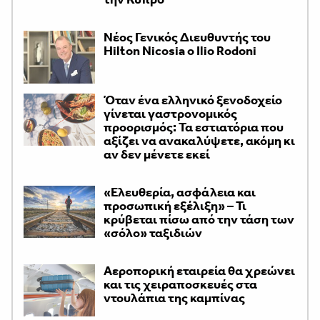
Νέος Γενικός Διευθυντής του
Hilton Nicosia ο Ilio Rodoni
Όταν ένα ελληνικό ξενοδοχείο
γίνεται γαστρονομικός
προορισμός: Τα εστιατόρια που
αξίζει να ανακαλύψετε, ακόμη κι
αν δεν μένετε εκεί
«Ελευθερία, ασφάλεια και
προσωπική εξέλιξη» – Τι
κρύβεται πίσω από την τάση των
«σόλο» ταξιδιών
Αεροπορική εταιρεία θα χρεώνει
και τις χειραποσκευές στα
ντουλάπια της καμπίνας