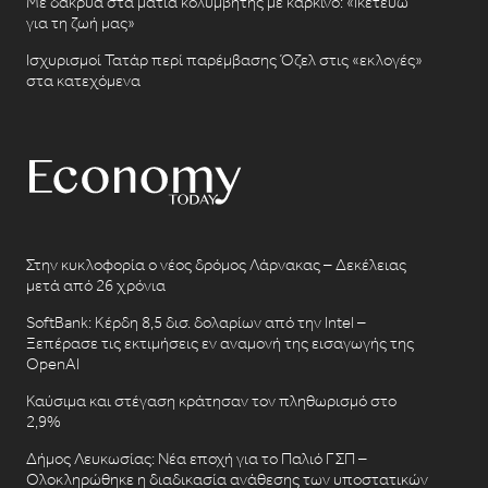
Με δάκρυα στα μάτια κολυμβητής με καρκίνο: «Ικετεύω
για τη ζωή μας»
Ισχυρισμοί Τατάρ περί παρέμβασης Όζελ στις «εκλογές»
στα κατεχόμενα
Στην κυκλοφορία ο νέος δρόμος Λάρνακας – Δεκέλειας
μετά από 26 χρόνια
SoftBank: Κέρδη 8,5 δισ. δολαρίων από την Intel –
Ξεπέρασε τις εκτιμήσεις εν αναμονή της εισαγωγής της
OpenAI
Καύσιμα και στέγαση κράτησαν τον πληθωρισμό στο
2,9%
Δήμος Λευκωσίας: Νέα εποχή για το Παλιό ΓΣΠ –
Ολοκληρώθηκε η διαδικασία ανάθεσης των υποστατικών