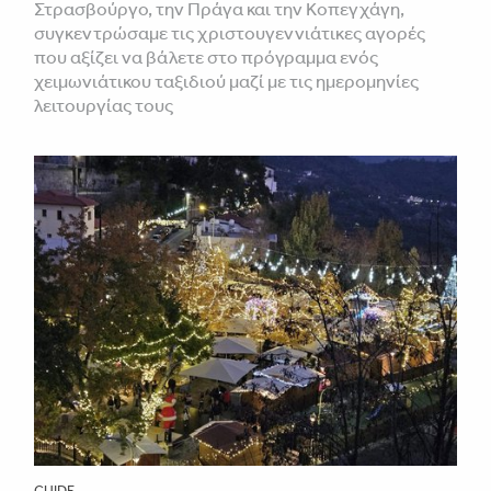
Στρασβούργο, την Πράγα και την Κοπεγχάγη,
συγκεντρώσαμε τις χριστουγεννιάτικες αγορές
που αξίζει να βάλετε στο πρόγραμμα ενός
χειμωνιάτικου ταξιδιού μαζί με τις ημερομηνίες
λειτουργίας τους
GUIDE