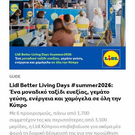
GUIDE
Lidl Better Living Days #summer2026:
Ένα μοναδικό ταξίδι ευεξίας, γεμάτο
γεύση, ενέργεια και χαμόγελα σε όλη την
Κύπρο
Με 6 προορισμούς, πάνω από 1.700
συμμετέχοντες και περισσότερες από 3.500
μερίδες, η Lidl Κύπρου επιβεβαίωσε για ακόμα μία
φορά τη διαρκή δέσμευσή της για την προώθηση