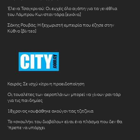
Έλενα Τσαγκρινού: Οι ευχές όλο αγάπη για τα γενέθλια
του Λάμπρου Κωνσταντάρα [εικόνα]
Σάκης Ρουβάς: Η ξεχωριστή εμπειρία που έζησε στην
Κύθνο [βίντεο]
Καιρός: Σε ισχύ κίτρινη προειδοποίηση
Οι τουαλέτες των αεροπλάνων μπορεί να γίνουν ραντάρ
για τις πανδημίες
18χρονος κουφάθηκε ακούγοντας τζιτζίκια
Το «σκουλήκι του διαβόλου» είναι ένα πλάσμα που δεν θα
‘πρεπε να υπάρχει