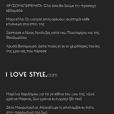
ΧΡΥΣΩΜΑΓΕΙΡΕΜΑΤΑ: Όλα όσα θα δούμε την προσεχή
εβδομάδα
Μαρινέλλα: Οι γιατροί απαγορεύουν αυστηρά κάθε
επίσκεψη στο σπίτι της
Ξέσπασε ο Νίκος Νικόλιζας κατά του Πλούταρχου και της
Θεοδωρίδου
Χρυσά Βατόμουρα: Δείτε ποιες είναι οι χειρότερες ταινίες
της χρονιάς που πέρασε
Μαρίλια Χαριδήμου για τα γενέθλια του γιου της: «Δύο
χρόνια Μάρκος, δύο χρόνια ευτυχίας» [βίντεο]
Ζέτα Μακρυπούλια: Αποκάλυψε τι απολαμβάνει πολύ
στην προσωπική της ζωή