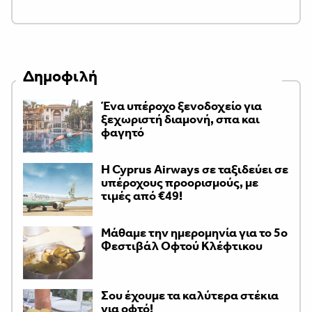
Δημοφιλή
Ένα υπέροχο ξενοδοχείο για
ξεχωριστή διαμονή, σπα και
φαγητό
H Cyprus Airways σε ταξιδεύει σε
υπέροχους προορισμούς, με
τιμές από €49!
Μάθαμε την ημερομηνία για το 5ο
Φεστιβάλ Οφτού Κλέφτικου
Σου έχουμε τα καλύτερα στέκια
για οφτό!